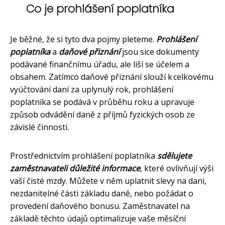
Co je prohlášení poplatníka
Je běžné, že si tyto dva pojmy pleteme.
Prohlášení
poplatníka
a
daňové přiznání
jsou sice dokumenty
podávané finančnímu úřadu, ale liší se účelem a
obsahem. Zatímco daňové přiznání slouží k celkovému
vyúčtování daní za uplynulý rok, prohlášení
poplatníka se podává v průběhu roku a upravuje
způsob odvádění daně z příjmů fyzických osob ze
závislé činnosti.
Prostřednictvím prohlášení poplatníka
sdělujete
zaměstnavateli důležité informace
, které ovlivňují výši
vaší čisté mzdy. Můžete v něm uplatnit slevy na dani,
nezdanitelné části základu daně, nebo požádat o
provedení daňového bonusu. Zaměstnavatel na
základě těchto údajů optimalizuje vaše měsíční