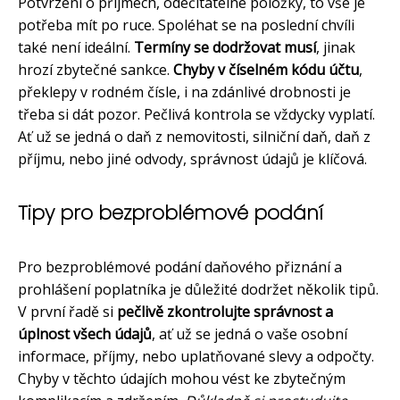
Potvrzení o příjmech, odečitatelné položky, to vše je
potřeba mít po ruce. Spoléhat se na poslední chvíli
také není ideální.
Termíny se dodržovat musí
, jinak
hrozí zbytečné sankce.
Chyby v číselném kódu účtu
,
překlepy v rodném čísle, i na zdánlivé drobnosti je
třeba si dát pozor. Pečlivá kontrola se vždycky vyplatí.
Ať už se jedná o daň z nemovitosti, silniční daň, daň z
příjmu, nebo jiné odvody, správnost údajů je klíčová.
Tipy pro bezproblémové podání
Pro bezproblémové podání daňového přiznání a
prohlášení poplatníka je důležité dodržet několik tipů.
V první řadě si
pečlivě zkontrolujte správnost a
úplnost všech údajů
, ať už se jedná o vaše osobní
informace, příjmy, nebo uplatňované slevy a odpočty.
Chyby v těchto údajích mohou vést ke zbytečným