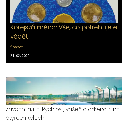
Korejská měna: Vše, co potřebujete
vědět
finance
21. 02. 2025
Závodní auta: Rychlost, vášeň a adrenalin na
čtyřech kolech