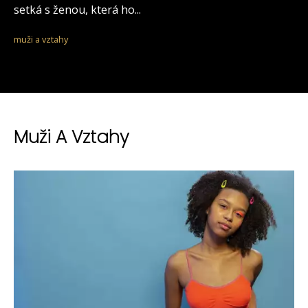
setká s ženou, která ho...
muži a vztahy
Muži A Vztahy