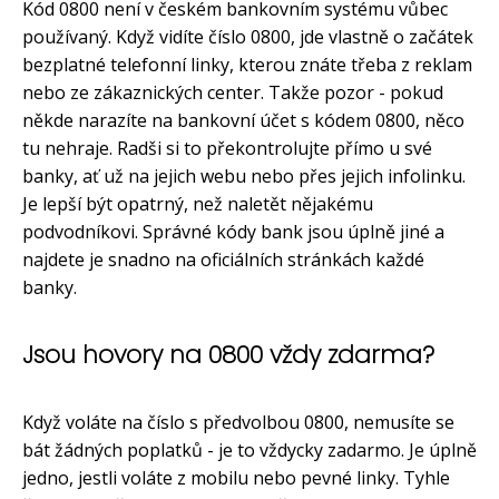
Kód 0800 není v českém bankovním systému vůbec
používaný. Když vidíte číslo 0800, jde vlastně o začátek
bezplatné telefonní linky, kterou znáte třeba z reklam
nebo ze zákaznických center. Takže pozor - pokud
někde narazíte na bankovní účet s kódem 0800, něco
tu nehraje. Radši si to překontrolujte přímo u své
banky, ať už na jejich webu nebo přes jejich infolinku.
Je lepší být opatrný, než naletět nějakému
podvodníkovi. Správné kódy bank jsou úplně jiné a
najdete je snadno na oficiálních stránkách každé
banky.
Jsou hovory na 0800 vždy zdarma?
Když voláte na číslo s předvolbou 0800, nemusíte se
bát žádných poplatků - je to vždycky zadarmo. Je úplně
jedno, jestli voláte z mobilu nebo pevné linky. Tyhle