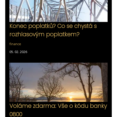
Konec poplatků? Co se chystá s
rozhlasovým poplatkem?
finance
05. 02. 2026
Voláme zdarma: Vše o kódu banky
0800