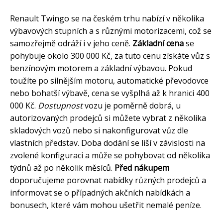
Renault Twingo se na českém trhu nabízí v několika
výbavových stupních a s různými motorizacemi, což se
samozřejmě odráží i v jeho ceně.
Základní cena
se
pohybuje okolo 300 000 Kč, za tuto cenu získáte vůz s
benzínovým motorem a základní výbavou. Pokud
toužíte po silnějším motoru, automatické převodovce
nebo bohatší výbavě, cena se vyšplhá až k hranici 400
000 Kč.
Dostupnost
vozu je poměrně dobrá, u
autorizovaných prodejců si můžete vybrat z několika
skladových vozů nebo si nakonfigurovat vůz dle
vlastních představ. Doba dodání se liší v závislosti na
zvolené konfiguraci a může se pohybovat od několika
týdnů až po několik měsíců.
Před nákupem
doporučujeme porovnat nabídky různých prodejců a
informovat se o případných akčních nabídkách a
bonusech, které vám mohou ušetřit nemalé peníze.