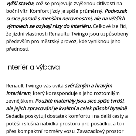
vyšší stavba
, což se projevuje zvýšenou citlivostí na
boční vítr. Komfort jízdy je spíše průměrný.
Podvozek
si sice poradí s menšími nerovnostmi, ale na větších
výmolech se ozývají rázy do interiéru.
Celkově lze říci,
že jízdní vlastnosti Renaultu Twingo jsou uzpůsobeny
především pro městský provoz, kde vyniknou jeho
přednosti.
Interiér a výbava
Renault Twingo vás uvítá
svérázným a hravým
interiérem
, který koresponduje s jeho roztomilým
zevnějškem.
Použité materiály jsou sice spíše tvrdší,
ale jejich zpracování je kvalitní a celek působí bytelně
.
Sedadla poskytují dostatek komfortu i na delší cesty a
potěší i slušná nabídka prostoru pro posádku, a to i
přes kompaktní rozměry vozu. Zavazadlový prostor