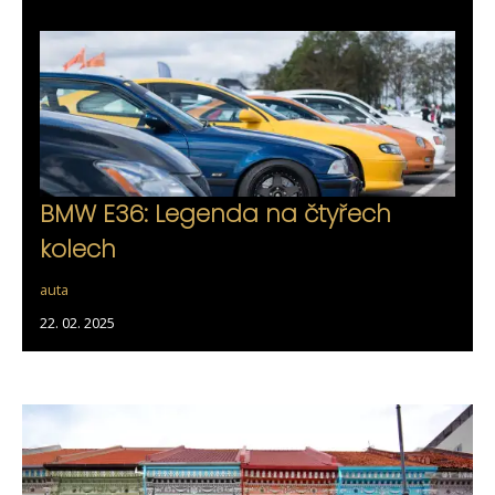
BMW E36: Legenda na čtyřech
kolech
auta
22. 02. 2025