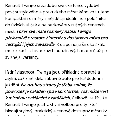
Renault Twingo si za dobu své existence vydobyl
pověst stylového a praktického městského vozu. Jeho
kompaktní rozměry z něj dělají ideálního společníka
do úzkých uliček a na parkování v rušných centrech
měst.
I přes své malé rozměry nabízí Twingo
překvapivě prostorný interiér s dostatkem místa pro
cestující i jejich zavazadla.
K dispozici je široká škála
motorizací, od úsporných benzínových motorů až po
svižnější varianty.
Jízdní vlastnosti Twinga jsou příkladně obratné a
agilní, což z něj dělá zábavné auto pro každodenní
ježdění.
Na druhou stranu je třeba zmínit, že
podvozek je naladěn spíše komfortně, což může vést
k mírnému naklánění v zatáčkách.
Celkově lze říci, že
Renault Twingo je atraktivní volbou pro ty, kteří
hledají stylový, praktický a cenově dostupný městský