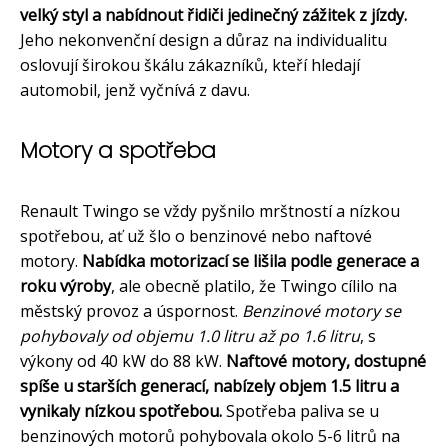
velký styl a nabídnout řidiči jedinečný zážitek z jízdy.
Jeho nekonvenční design a důraz na individualitu
oslovují širokou škálu zákazníků, kteří hledají
automobil, jenž vyčnívá z davu.
Motory a spotřeba
Renault Twingo se vždy pyšnilo mrštností a nízkou
spotřebou, ať už šlo o benzinové nebo naftové
motory.
Nabídka motorizací se lišila podle generace a
roku výroby
, ale obecně platilo, že Twingo cílilo na
městský provoz a úspornost.
Benzinové motory se
pohybovaly od objemu 1.0 litru až po 1.6 litru
, s
výkony od 40 kW do 88 kW.
Naftové motory, dostupné
spíše u starších generací, nabízely objem 1.5 litru a
vynikaly nízkou spotřebou.
Spotřeba paliva se u
benzinových motorů pohybovala okolo 5-6 litrů na