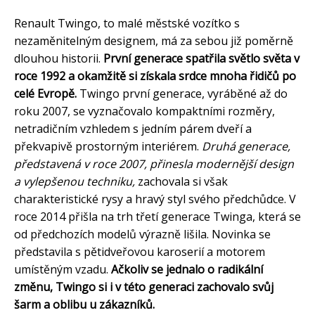
Renault Twingo, to malé městské vozítko s
nezaměnitelným designem, má za sebou již poměrně
dlouhou historii.
První generace spatřila světlo světa v
roce 1992 a okamžitě si získala srdce mnoha řidičů po
celé Evropě.
Twingo první generace, vyráběné až do
roku 2007, se vyznačovalo kompaktními rozměry,
netradičním vzhledem s jedním párem dveří a
překvapivě prostorným interiérem.
Druhá generace,
představená v roce 2007, přinesla modernější design
a vylepšenou techniku,
zachovala si však
charakteristické rysy a hravý styl svého předchůdce. V
roce 2014 přišla na trh třetí generace Twinga, která se
od předchozích modelů výrazně lišila. Novinka se
představila s pětidveřovou karoserií a motorem
umístěným vzadu.
Ačkoliv se jednalo o radikální
změnu, Twingo si i v této generaci zachovalo svůj
šarm a oblibu u zákazníků.