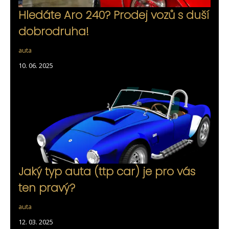
Hledáte Aro 240? Prodej vozů s duší
dobrodruha!
auta
10. 06. 2025
Jaký typ auta (ttp car) je pro vás
ten pravý?
auta
12. 03. 2025