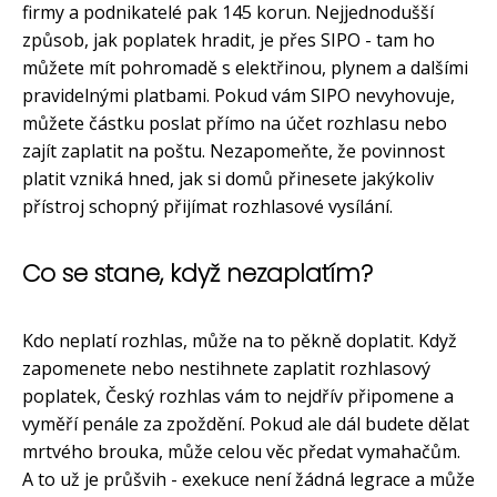
firmy a podnikatelé pak 145 korun. Nejjednodušší
způsob, jak poplatek hradit, je přes SIPO - tam ho
můžete mít pohromadě s elektřinou, plynem a dalšími
pravidelnými platbami. Pokud vám SIPO nevyhovuje,
můžete částku poslat přímo na účet rozhlasu nebo
zajít zaplatit na poštu. Nezapomeňte, že povinnost
platit vzniká hned, jak si domů přinesete jakýkoliv
přístroj schopný přijímat rozhlasové vysílání.
Co se stane, když nezaplatím?
Kdo neplatí rozhlas, může na to pěkně doplatit. Když
zapomenete nebo nestihnete zaplatit rozhlasový
poplatek, Český rozhlas vám to nejdřív připomene a
vyměří penále za zpoždění. Pokud ale dál budete dělat
mrtvého brouka, může celou věc předat vymahačům.
A to už je průšvih - exekuce není žádná legrace a může