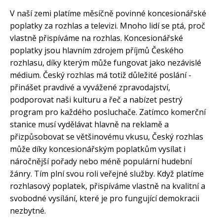
V naší zemi platíme měsíčně povinné koncesionářské
poplatky za rozhlas a televizi. Mnoho lidí se ptá, proč
vlastně přispíváme na rozhlas. Koncesionářské
poplatky jsou hlavním zdrojem příjmů Českého
rozhlasu, díky kterým může fungovat jako nezávislé
médium. Český rozhlas má totiž důležité poslání -
přinášet pravdivé a vyvážené zpravodajství,
podporovat naši kulturu a řeč a nabízet pestrý
program pro každého posluchače. Zatímco komerční
stanice musí vydělávat hlavně na reklamě a
přizpůsobovat se většinovému vkusu, Český rozhlas
může díky koncesionářským poplatkům vysílat i
náročnější pořady nebo méně populární hudební
žánry. Tím plní svou roli veřejné služby. Když platíme
rozhlasový poplatek, přispíváme vlastně na kvalitní a
svobodné vysílání, které je pro fungující demokracii
nezbytné.