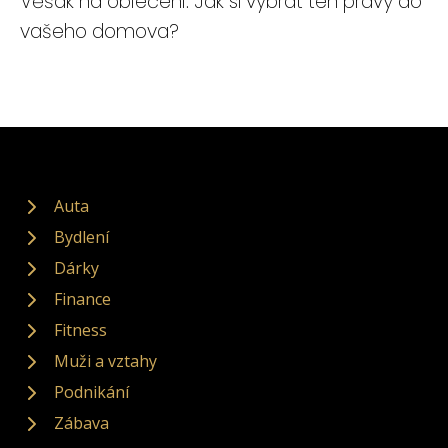
Věšák na oblečení: Jak si vybrat ten pravý do
vašeho domova?
Auta
Bydlení
Dárky
Finance
Fitness
Muži a vztahy
Podnikání
Zábava