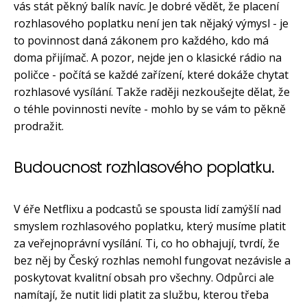
vás stát pěkný balík navíc. Je dobré vědět, že placení
rozhlasového poplatku není jen tak nějaký výmysl - je
to povinnost daná zákonem pro každého, kdo má
doma přijímač. A pozor, nejde jen o klasické rádio na
poličce - počítá se každé zařízení, které dokáže chytat
rozhlasové vysílání. Takže raději nezkoušejte dělat, že
o téhle povinnosti nevíte - mohlo by se vám to pěkně
prodražit.
Budoucnost rozhlasového poplatku.
V éře Netflixu a podcastů se spousta lidí zamýšlí nad
smyslem rozhlasového poplatku, který musíme platit
za veřejnoprávní vysílání. Ti, co ho obhajují, tvrdí, že
bez něj by Český rozhlas nemohl fungovat nezávisle a
poskytovat kvalitní obsah pro všechny. Odpůrci ale
namítají, že nutit lidi platit za službu, kterou třeba