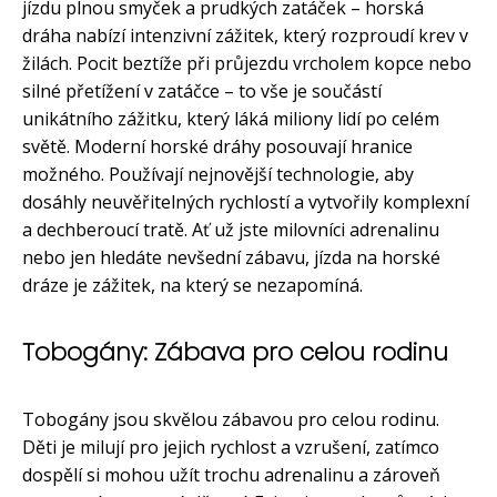
jízdu plnou smyček a prudkých zatáček – horská
dráha nabízí intenzivní zážitek, který rozproudí krev v
žilách. Pocit beztíže při průjezdu vrcholem kopce nebo
silné přetížení v zatáčce – to vše je součástí
unikátního zážitku, který láká miliony lidí po celém
světě. Moderní horské dráhy posouvají hranice
možného. Používají nejnovější technologie, aby
dosáhly neuvěřitelných rychlostí a vytvořily komplexní
a dechberoucí tratě. Ať už jste milovníci adrenalinu
nebo jen hledáte nevšední zábavu, jízda na horské
dráze je zážitek, na který se nezapomíná.
Tobogány: Zábava pro celou rodinu
Tobogány jsou skvělou zábavou pro celou rodinu.
Děti je milují pro jejich rychlost a vzrušení, zatímco
dospělí si mohou užít trochu adrenalinu a zároveň