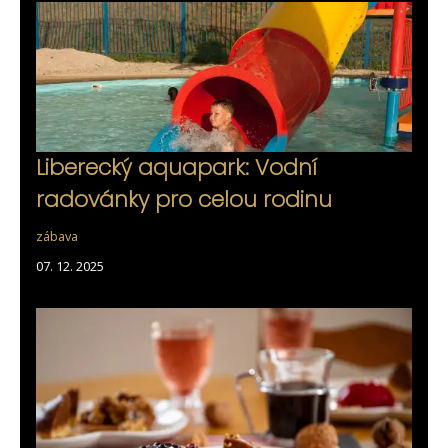
Liberecký aquapark: Vodní
radovánky pro celou rodinu
zábava
07. 12. 2025