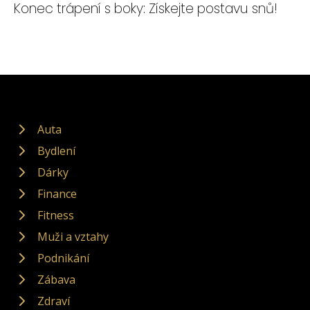
Konec trápení s boky: Získejte postavu snů!
Auta
Bydlení
Dárky
Finance
Fitness
Muži a vztahy
Podnikání
Zábava
Zdraví