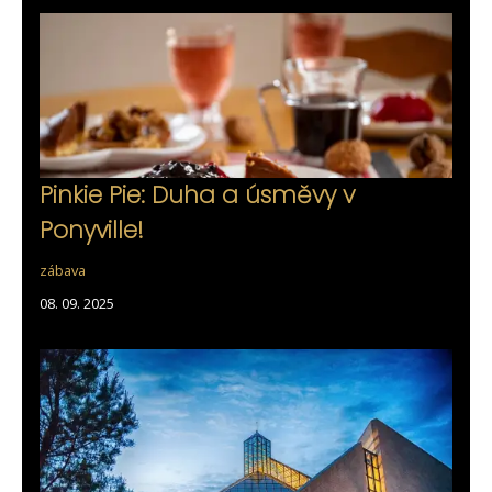
Pinkie Pie: Duha a úsměvy v
Ponyville!
zábava
08. 09. 2025