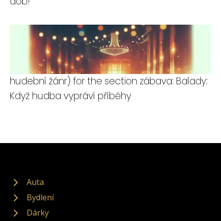
dob!
hudební žánr) for the section zábava: Balady:
Když hudba vypráví příběhy
Auta
Bydlení
Dárky