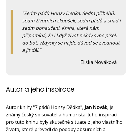
Sedm pádů Honzy Dědka. Sedm příběhů,
sedm životních zkoušek, sedm pádů a snad i
sedm ponaučení. Kniha, která nám
připomíná, že i když život někdy sype písek
do bot, vždycky se najde důvod se zvednout
a jít dál.
Eliška Nováková
Autor a jeho inspirace
Autor knihy "7 pádů Honzy Dědka",
Jan Novák
, je
známý český spisovatel a humorista. Jeho inspirací
pro tuto knihu byly skutečné situace z jeho vlastního
života, které převedl do podoby absurdních a