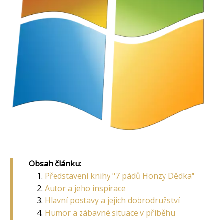
Obsah článku:
Představení knihy "7 pádů Honzy Dědka"
Autor a jeho inspirace
Hlavní postavy a jejich dobrodružství
Humor a zábavné situace v příběhu