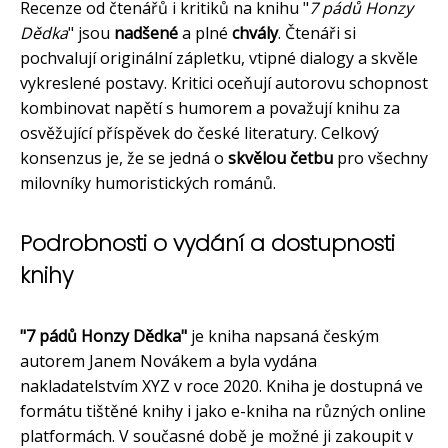
Recenze od čtenářů i kritiků na knihu "
7 pádů Honzy
Dědka
" jsou
nadšené
a plné
chvály
. Čtenáři si
pochvalují originální zápletku, vtipné dialogy a skvěle
vykreslené postavy. Kritici oceňují autorovu schopnost
kombinovat napětí s humorem a považují knihu za
osvěžující příspěvek do české literatury. Celkový
konsenzus je, že se jedná o
skvělou četbu
pro všechny
milovníky humoristických románů.
Podrobnosti o vydání a dostupnosti
knihy
"7 pádů Honzy Dědka"
je kniha napsaná českým
autorem Janem Novákem a byla vydána
nakladatelstvím XYZ v roce 2020. Kniha je dostupná ve
formátu tištěné knihy i jako e-kniha na různých online
platformách. V současné době je možné ji zakoupit v