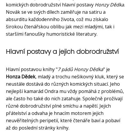
komických dobrodružství hlavní postavy
Honzy Dědka
.
Novák se ve svých dílech zaměřuje na satiru a
absurditu každodenního života, což mu získalo
širokou čtenářskou oblibu jak mezi mladými, tak i
staršími fanoušky humoristické literatury.
Hlavní postavy a jejich dobrodružství
Hlavní postavou knihy "
7 pádů Honzy Dědka
" je
Honza Dědek
, mladý a trochu nešikovný kluk, který se
neustále dostává do různých komických situací. Jeho
nejlepší kamarád Ondra mu vždy pomáhá z problémů,
ale často ho také do nich zatahuje. Společně prožívají
různé dobrodružství plné smíchu a napětí. Jejich
přátelství a odvaha je hnacím motorem jejich
neuvěřitelných peripetií, které čtenáře baví a pobaví
až do poslední stránky knihy.