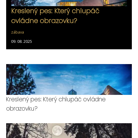
Kreslený pes: Který chlupáč
ovládne obrazovku?
zábava
09. 08. 2025
Kreslený pes: Který chlupáč ovládne
obrazovku?