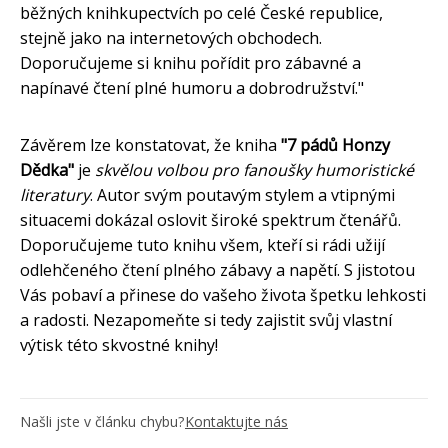
běžných knihkupectvích po celé České republice,
stejně jako na internetových obchodech.
Doporučujeme si knihu pořídit pro zábavné a
napínavé čtení plné humoru a dobrodružství."
Závěrem lze konstatovat, že kniha
"7 pádů Honzy
Dědka"
je
skvělou volbou pro fanoušky humoristické
literatury
. Autor svým poutavým stylem a vtipnými
situacemi dokázal oslovit široké spektrum čtenářů.
Doporučujeme tuto knihu všem, kteří si rádi užijí
odlehčeného čtení plného zábavy a napětí. S jistotou
Vás pobaví a přinese do vašeho života špetku lehkosti
a radosti. Nezapomeňte si tedy zajistit svůj vlastní
výtisk této skvostné knihy!
Našli jste v článku chybu?
Kontaktujte nás