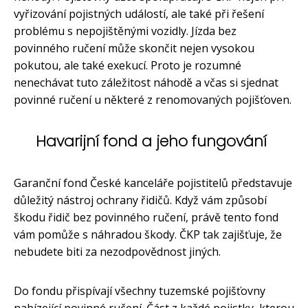
vyřizování pojistných událostí, ale také při řešení
problému s nepojištěnými vozidly. Jízda bez
povinného ručení může skončit nejen vysokou
pokutou, ale také exekucí. Proto je rozumné
nenechávat tuto záležitost náhodě a včas si sjednat
povinné ručení u některé z renomovaných pojišťoven.
Havarijní fond a jeho fungování
Garanční fond České kanceláře pojistitelů představuje
důležitý nástroj ochrany řidičů. Když vám způsobí
škodu řidič bez povinného ručení, právě tento fond
vám pomůže s náhradou škody. ČKP tak zajišťuje, že
nebudete biti za nezodpovědnost jiných.
Do fondu přispívají všechny tuzemské pojišťovny
nabízející povinné ručení. Část z každé pojistky, kterou