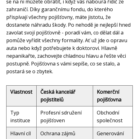
se na ni můžete obrátit, i když vás nabourá řidič ze
zahraničí. Díky garančnímu fondu, do kterého
přispívají všechny pojišťovny, máte jistotu, že
dostanete náhradu škody. Po nehodě je nejlepší hned
zavolat svojí pojišťovně - poradí vám, co dělat dál a
pomůže vyřídit všechny formality. Ať už jde o opravu
auta nebo když potřebujete k doktorovi. Hlavně
nepanikařte, zachovejte chladnou hlavu a řešte věci
postupně. Pojišťovna s vámi sepíše, co se stalo, a
postará se o zbytek.
Vlastnost
Česká kancelář
Komerční
pojistitelů
pojišťovna
Typ
Profesní sdružení
Obchodní
instituce
pojišťoven
společnost
Hlavní cíl
Ochrana zájmů
Generování