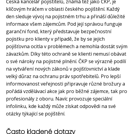
Česká kancelář pojistitelů, známá též jako ČKP, je
klíčovým hráčem v oblasti českého pojištění. Každý
den sleduje vývoj na pojistném trhu a přináší důležité
informace všem zájemcům. Pod její správou funguje
garanční fond, který představuje bezpečnostní
pojistku pro klienty v případě, že by se jejich
pojišťovna ocitla v problémech a nemohla dostát svým
závazkům. Díky této ochraně se klienti nemusí obávat
o své nároky na pojistné plnění. ČKP se výrazně podílí
na vytváření nových zákonů v pojišťovnictví a klade
velký důraz na ochranu práv spotřebitelů. Pro lepší
informovanost veřejnosti připravuje různé brožury a
pořádá vzdělávací akce jak pro běžné zájemce, tak pro
profesionály z oboru. Navíc provozuje speciální
infolinku, kde každý může získat odpovědi na své
otázky týkající se pojištění.
Často kladené dotazy