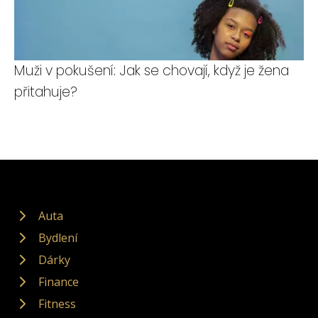
Muži v pokušení: Jak se chovají, když je žena
přitahuje?
Auta
Bydlení
Dárky
Finance
Fitness