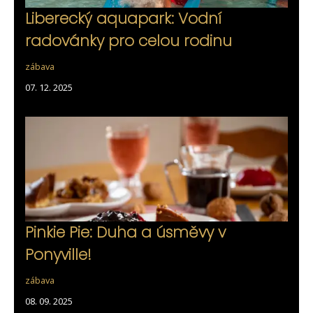
Liberecký aquapark: Vodní
radovánky pro celou rodinu
zábava
07. 12. 2025
Pinkie Pie: Duha a úsměvy v
Ponyville!
zábava
08. 09. 2025