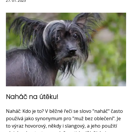
27. 01. 2025
Naháč na útěku!
Naháč: Kdo je to? V běžné řeči se slovo "naháč" často
používá jako synonymum pro "muž bez oblečení". Je
to výraz hovorový, někdy i slangový, a jeho použití