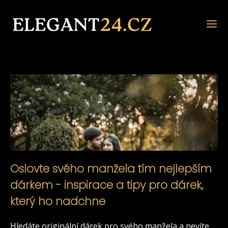
Oslovte svého manžela tím nejlepším
dárkem - inspirace a tipy pro dárek,
který ho nadchne
Hledáte originální dárek pro svého manžela a nevíte,