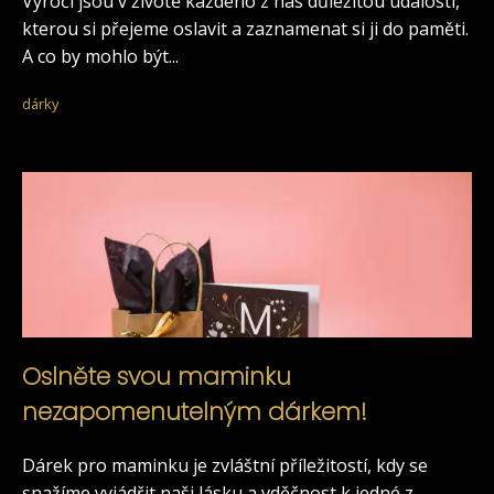
Výročí jsou v životě každého z nás důležitou událostí,
kterou si přejeme oslavit a zaznamenat si ji do paměti.
A co by mohlo být...
dárky
Oslněte svou maminku
nezapomenutelným dárkem!
Dárek pro maminku je zvláštní příležitostí, kdy se
snažíme vyjádřit naši lásku a vděčnost k jedné z