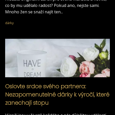
co by mu udělalo radost? Pokud ano, nejste sami.
Mnoho žen se snaží najít ten...
dárky
Oslovte srdce svého partnera:
Nezapomenutelné dárky k výročí, které
zanechají stopu