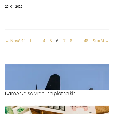
25. 01. 2025
← Novější
1
...
4
5
6
7
8
...
48
Starší →
Bambitka se vrací na plátna kin!