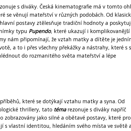
rezonuje s diváky. Česká kinematografie má v tomto oh
teré se věnují mateřství v různých podobách. Od klasic
hlavní postavy ztělesňuje tradiční hodnoty a poskytuj
 snímky typu
Pupendo
, které ukazují i komplikovanější
lmy nám připomínají, že vztah matky a dítěte je jední
ivotě, a to i přes všechny překážky a nástrahy, které s
hlédnout do rozmanitého světa mateřství a lépe
příběhů, které se dotýkají vztahu matky a syna. Od
ogické thrillery, tato
téma
rezonuje s diváky napříč
o zobrazovány jako silné a obětavé postavy, které pro
ají s vlastní identitou, hledáním svého místa ve světě 