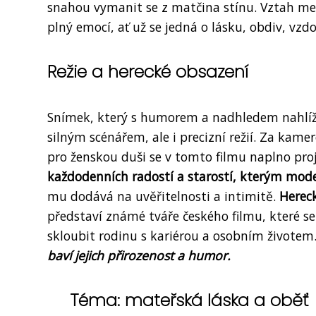
snahou vymanit se z matčina stínu. Vztah me
plný emocí, ať už se jedná o lásku, obdiv, vzd
Režie a herecké obsazení
Snímek, který s humorem a nadhledem nahlíží
silným scénářem, ale i precizní režií. Za kamer
pro ženskou duši se v tomto filmu naplno proj
každodenních radostí a starostí, kterým mode
mu dodává na uvěřitelnosti a intimitě.
Hereck
představí známé tváře českého filmu, které se 
skloubit rodinu s kariérou a osobním životem
baví jejich přirozenost a humor.
Téma: mateřská láska a oběť