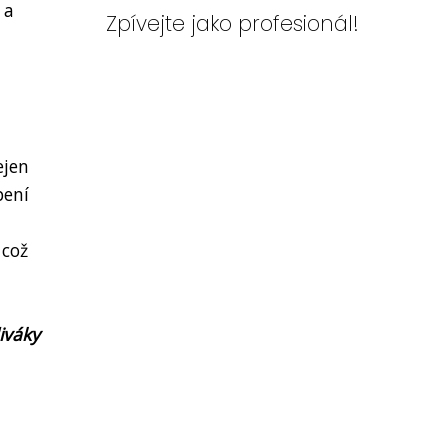
 a
Zpívejte jako profesionál!
ejen
pení
 což
iváky