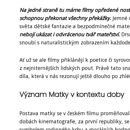
Na jedné straně tu máme filmy opředené nostalg
schopnou překonat všechny překážky.
Jemné o
světa dětské fantazie a bezpodmínečné mate
nebojí ukázat i odvrácenou tvář mateřství.
Drsn
snoubí s naturalistickým zobrazením každode
Ať už se ale filmy přiklánějí k poetice či syro
z nejniternějších lidských pout. Právě tato s
díla, která v nás rezonují ještě dlouho po zhlé
Význam Matky v kontextu doby
Postava matky se v českém filmu proměňoval
dobách kinematografie, za první republiky, s
symbolem rodinného krbu a morálních hodnot