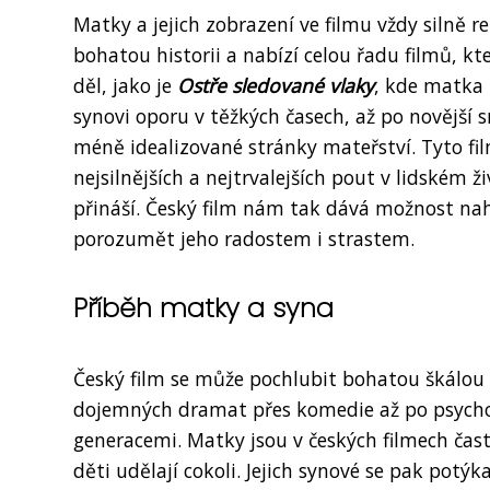
Matky a jejich zobrazení ve filmu vždy silně 
bohatou historii a nabízí celou řadu filmů, k
děl, jako je
Ostře sledované vlaky
, kde matka 
synovi oporu v těžkých časech, až po novější
méně idealizované stránky mateřství. Tyto fi
nejsilnějších a nejtrvalejších pout v lidském ž
přináší. Český film nám tak dává možnost na
porozumět jeho radostem i strastem.
Příběh matky a syna
Český film se může pochlubit bohatou škálou 
dojemných dramat přes komedie až po psychol
generacemi. Matky jsou v českých filmech čast
děti udělají cokoli. Jejich synové se pak potýk