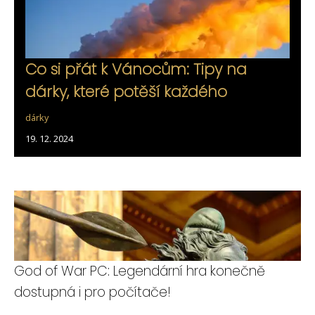
Co si přát k Vánocům: Tipy na
dárky, které potěší každého
dárky
19. 12. 2024
God of War PC: Legendární hra konečně
dostupná i pro počítače!