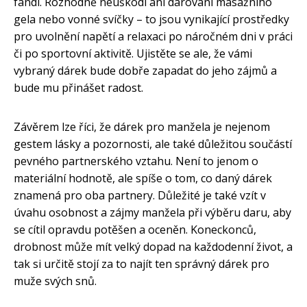
fandí. Rozhodně neuškodí ani darování masážního
gela nebo vonné svíčky – to jsou vynikající prostředky
pro uvolnění napětí a relaxaci po náročném dni v práci
či po sportovní aktivitě. Ujistěte se ale, že vámi
vybraný dárek bude dobře zapadat do jeho zájmů a
bude mu přinášet radost.
Závěrem lze říci, že dárek pro manžela je nejenom
gestem lásky a pozornosti, ale také důležitou součástí
pevného partnerského vztahu. Není to jenom o
materiální hodnotě, ale spíše o tom, co daný dárek
znamená pro oba partnery. Důležité je také vzít v
úvahu osobnost a zájmy manžela při výběru daru, aby
se cítil opravdu potěšen a oceněn. Koneckonců,
drobnost může mít velký dopad na každodenní život, a
tak si určitě stojí za to najít ten správný dárek pro
muže svých snů.