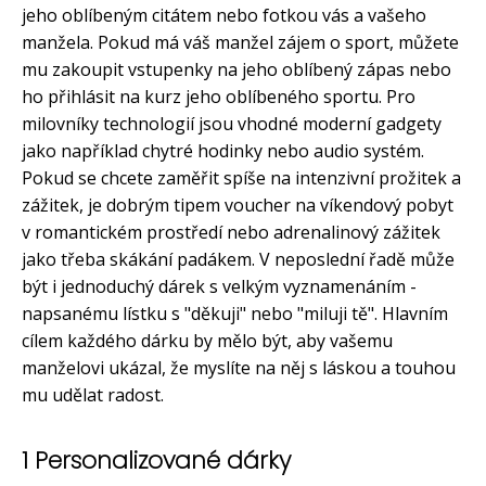
jeho oblíbeným citátem nebo fotkou vás a vašeho
manžela. Pokud má váš manžel zájem o sport, můžete
mu zakoupit vstupenky na jeho oblíbený zápas nebo
ho přihlásit na kurz jeho oblíbeného sportu. Pro
milovníky technologií jsou vhodné moderní gadgety
jako například chytré hodinky nebo audio systém.
Pokud se chcete zaměřit spíše na intenzivní prožitek a
zážitek, je dobrým tipem voucher na víkendový pobyt
v romantickém prostředí nebo adrenalinový zážitek
jako třeba skákání padákem. V neposlední řadě může
být i jednoduchý dárek s velkým vyznamenáním -
napsanému lístku s "děkuji" nebo "miluji tě". Hlavním
cílem každého dárku by mělo být, aby vašemu
manželovi ukázal, že myslíte na něj s láskou a touhou
mu udělat radost.
1 Personalizované dárky