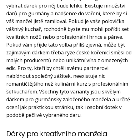
vybírat dárek pro něj bude lehké. Existuje množství
darů pro gurmány a nadšence do vaření, které by si
váš manžel jistě zamiloval. Pokud je vaše polovička
vášnivý kuchař, rozhodně byste mu mohli pořídit set
kvalitních nožů nebo profesionální hrnce a pánve.
Pokud vám přijde tato volba příliš zjevná, může být
zajímavým dárkem třeba ryze české kořenící směsi od
malých producentů nebo unikátní vína z omezených
edic. Pro ty, kteří by chtěli svému partnerovi
nabídnout společný zážitek, neexistuje nic
romantičtějšího než kulinární kurz s profesionálním
šéfkuchařem. Všechny tyto varianty jsou skvělým
dárkem pro gurmánsky založeného manžela a určitě
ocení jak praktickou stránku, tak i osobní dotek v
podobě pečlivě vybraného daru.
Dárky pro kreativního manžela