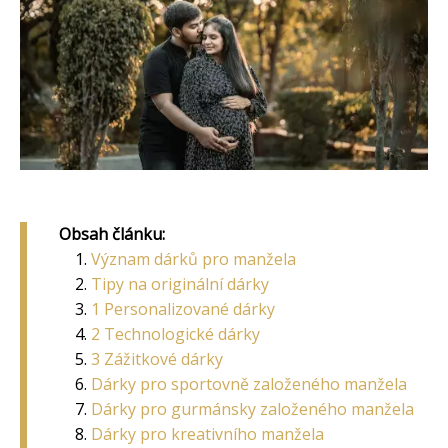
Obsah článku:
Význam dárků pro manžela
Tipy na originální dárky
1 Personalizované dárky
2 Technologické dárky
3 Zážitkové dárky
Dárky pro sportovně založeného manžela
Dárky pro gurmánsky založeného manžela
Dárky pro kreativního manžela