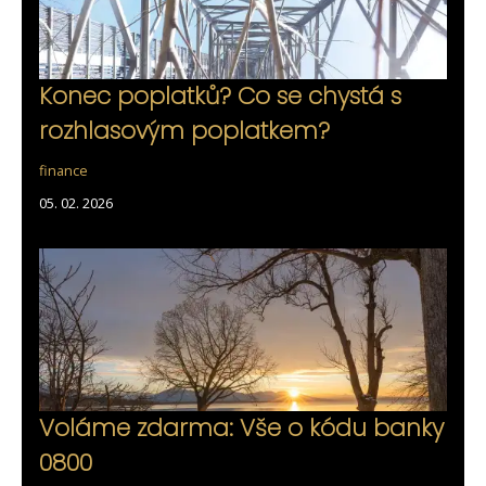
Konec poplatků? Co se chystá s
rozhlasovým poplatkem?
finance
05. 02. 2026
Voláme zdarma: Vše o kódu banky
0800