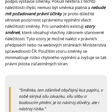
podpis výstavce směnky. Pokud některá z těchto
náležitostí chybí, nemusí být směnka platná a
nebude
mít požadované právní účinky
. Je proto důležité
věnovat pozornost správnému vyplnění všech
náležitostí směnky. Pro usnadnění existují
vzory
směnek
, které obsahují všechny zákonem stanovené
náležitosti. Tyto vzory je možné nalézt v právních
předpisech nebo na webových stránkách Ministerstva
spravedlnosti ČR. Použitím vzoru směnky se
minimalizuje riziko chybného vyplnění a zvyšuje se tak
právní jistota zúčastněných stran.
Směnka, ten zdánlivě obyčejný kus papíru, v
sobě skrývá sílu závazku, sílu slibu o
budoucím plnění. Je to nástroj důvěry, ale i
nástroj rizika.