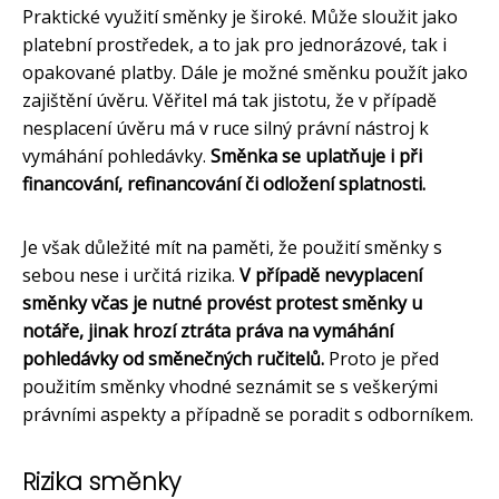
Praktické využití směnky je široké. Může sloužit jako
platební prostředek, a to jak pro jednorázové, tak i
opakované platby. Dále je možné směnku použít jako
zajištění úvěru. Věřitel má tak jistotu, že v případě
nesplacení úvěru má v ruce silný právní nástroj k
vymáhání pohledávky.
Směnka se uplatňuje i při
financování, refinancování či odložení splatnosti.
Je však důležité mít na paměti, že použití směnky s
sebou nese i určitá rizika.
V případě nevyplacení
směnky včas je nutné provést protest směnky u
notáře, jinak hrozí ztráta práva na vymáhání
pohledávky od směnečných ručitelů.
Proto je před
použitím směnky vhodné seznámit se s veškerými
právními aspekty a případně se poradit s odborníkem.
Rizika směnky