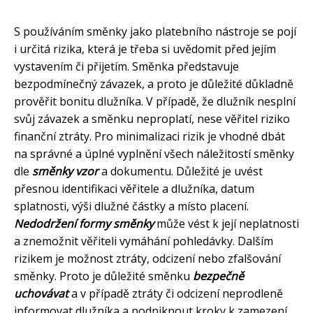
S používáním směnky jako platebního nástroje se pojí
i určitá rizika, která je třeba si uvědomit před jejím
vystavením či přijetím. Směnka představuje
bezpodmínečný závazek, a proto je důležité důkladně
prověřit bonitu dlužníka. V případě, že dlužník nesplní
svůj závazek a směnku neproplatí, nese věřitel riziko
finanční ztráty. Pro minimalizaci rizik je vhodné dbát
na správné a úplné vyplnění všech náležitostí směnky
dle
směnky vzor
a dokumentu. Důležité je uvést
přesnou identifikaci věřitele a dlužníka, datum
splatnosti, výši dlužné částky a místo placení.
Nedodržení formy směnky
může vést k její neplatnosti
a znemožnit věřiteli vymáhání pohledávky. Dalším
rizikem je možnost ztráty, odcizení nebo zfalšování
směnky. Proto je důležité směnku
bezpečně
uchovávat
a v případě ztráty či odcizení neprodleně
informovat dlužníka a podniknout kroky k zamezení