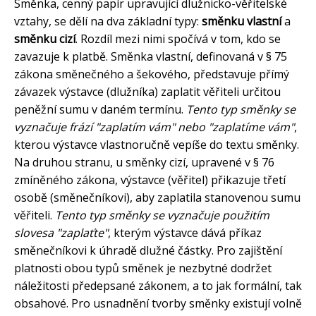
Směnka, cenný papír upravující dlužnicko-věřitelské
vztahy, se dělí na dva základní typy:
směnku vlastní
a
směnku cizí
. Rozdíl mezi nimi spočívá v tom, kdo se
zavazuje k platbě. Směnka vlastní, definovaná v § 75
zákona směnečného a šekového, představuje přímý
závazek výstavce (dlužníka) zaplatit věřiteli určitou
peněžní sumu v daném termínu.
Tento typ směnky se
vyznačuje frází "zaplatím vám" nebo "zaplatíme vám"
,
kterou výstavce vlastnoručně vepíše do textu směnky.
Na druhou stranu, u směnky cizí, upravené v § 76
zmíněného zákona, výstavce (věřitel) přikazuje třetí
osobě (směnečníkovi), aby zaplatila stanovenou sumu
věřiteli.
Tento typ směnky se vyznačuje použitím
slovesa "zaplaťte"
, kterým výstavce dává příkaz
směnečníkovi k úhradě dlužné částky. Pro zajištění
platnosti obou typů směnek je nezbytné dodržet
náležitosti předepsané zákonem, a to jak formální, tak
obsahové. Pro usnadnění tvorby směnky existují volně