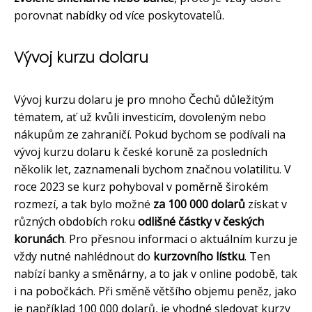
porovnat nabídky od více poskytovatelů.
Vývoj kurzu dolaru
Vývoj kurzu dolaru je pro mnoho Čechů důležitým
tématem, ať už kvůli investicím, dovoleným nebo
nákupům ze zahraničí. Pokud bychom se podívali na
vývoj kurzu dolaru k české koruně za posledních
několik let, zaznamenali bychom značnou volatilitu. V
roce 2023 se kurz pohyboval v poměrně širokém
rozmezí, a tak bylo možné
za 100 000 dolarů
získat v
různých obdobích roku
odlišné částky v českých
korunách
. Pro přesnou informaci o aktuálním kurzu je
vždy nutné nahlédnout do
kurzovního lístku
. Ten
nabízí banky a směnárny, a to jak v online podobě, tak
i na pobočkách. Při směně většího objemu peněz, jako
je například 100 000 dolarů, je vhodné sledovat kurzy