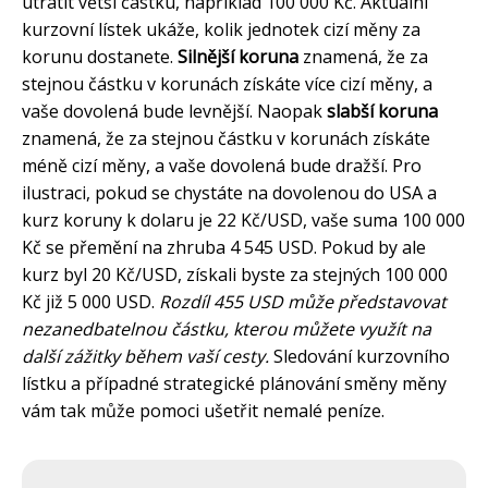
utratit větší částku, například 100 000 Kč. Aktuální
kurzovní lístek ukáže, kolik jednotek cizí měny za
korunu dostanete.
Silnější koruna
znamená, že za
stejnou částku v korunách získáte více cizí měny, a
vaše dovolená bude levnější. Naopak
slabší koruna
znamená, že za stejnou částku v korunách získáte
méně cizí měny, a vaše dovolená bude dražší. Pro
ilustraci, pokud se chystáte na dovolenou do USA a
kurz koruny k dolaru je 22 Kč/USD, vaše suma 100 000
Kč se přemění na zhruba 4 545 USD. Pokud by ale
kurz byl 20 Kč/USD, získali byste za stejných 100 000
Kč již 5 000 USD.
Rozdíl 455 USD může představovat
nezanedbatelnou částku, kterou můžete využít na
další zážitky během vaší cesty.
Sledování kurzovního
lístku a případné strategické plánování směny měny
vám tak může pomoci ušetřit nemalé peníze.