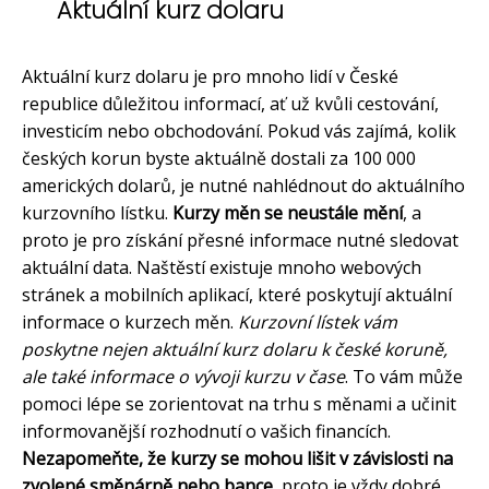
Aktuální kurz dolaru
Aktuální kurz dolaru je pro mnoho lidí v České
republice důležitou informací, ať už kvůli cestování,
investicím nebo obchodování. Pokud vás zajímá, kolik
českých korun byste aktuálně dostali za 100 000
amerických dolarů, je nutné nahlédnout do aktuálního
kurzovního lístku.
Kurzy měn se neustále mění
, a
proto je pro získání přesné informace nutné sledovat
aktuální data. Naštěstí existuje mnoho webových
stránek a mobilních aplikací, které poskytují aktuální
informace o kurzech měn.
Kurzovní lístek vám
poskytne nejen aktuální kurz dolaru k české koruně,
ale také informace o vývoji kurzu v čase
. To vám může
pomoci lépe se zorientovat na trhu s měnami a učinit
informovanější rozhodnutí o vašich financích.
Nezapomeňte, že kurzy se mohou lišit v závislosti na
zvolené směnárně nebo bance
, proto je vždy dobré