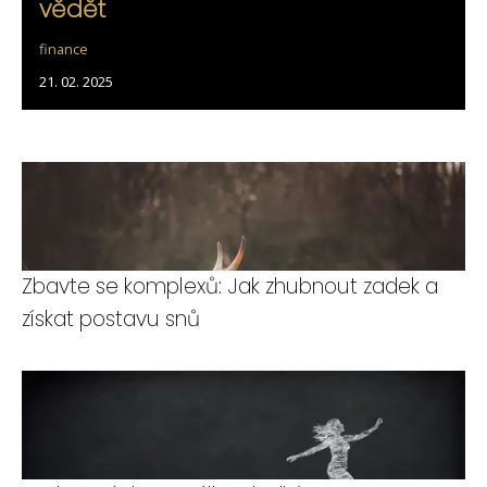
vědět
finance
21. 02. 2025
Zbavte se komplexů: Jak zhubnout zadek a
získat postavu snů