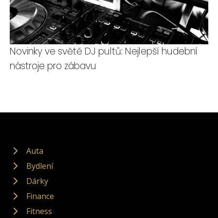
Novinky ve světě DJ pultů: Nejlepší hudební
nástroje pro zábavu
Auta
Bydlení
Dárky
Finance
Fitness