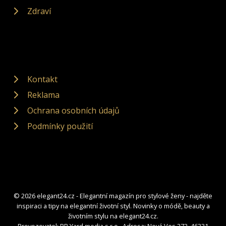
Zdraví
Kontakt
Reklama
Ochrana osobních údajů
Podmínky použití
© 2026 elegant24.cz - Elegantní magazín pro stylové ženy - najděte
inspiraci a tipy na elegantní životní styl. Novinky o módě, beauty a
životním stylu na elegant24.cz.
Provozovatel: PR Yard media s.r.o., Adresa: Nová Ves 272, 46331