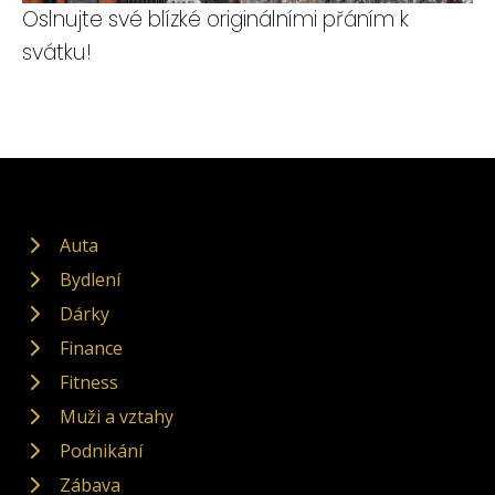
Oslnujte své blízké originálními přáním k
svátku!
Auta
Bydlení
Dárky
Finance
Fitness
Muži a vztahy
Podnikání
Zábava