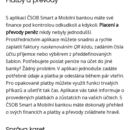
Platby a převody
S aplikací ČSOB Smart a Mobilní bankou máte své
finance pod kontrolou odkudkoli a kdykoli.
Placení a
převody peněz
nikdy nebyly jednodušší.
Prostřednictvím aplikace můžete snadno a rychle
zaplatit faktury
naskenováním QR kódu
, zadáním čísla
účtu příjemce nebo výběrem z předdefinovaných
šablon. Potřebujete poslat peníze na účet do jiné
banky? Žádný problém. V aplikaci jednoduše zadáte
potřebné údaje a platba je odeslána během pár vteřin.
Pro opakované platby můžete využít funkci trvalých
příkazů a ušetřit tak čas. Aplikace vás také informuje o
provedených platbách a zůstatcích na vašich účtech. S
ČSOB Smart a Mobilní bankou máte dokonalý přehled
o svých financích a platby a převody zvládnete hravě.
Správa karet