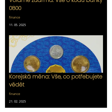
Voláme zdarma: Vše o kódu banky
0800
finance
11. 05. 2025
Korejská měna: Vše, co potřebujete
vědět
finance
21. 02. 2025