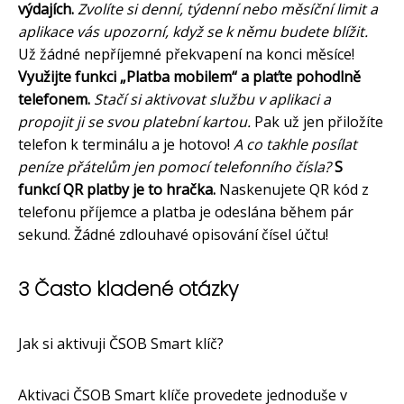
výdajích.
Zvolíte si denní, týdenní nebo měsíční limit a
aplikace vás upozorní, když se k němu budete blížit.
Už žádné nepříjemné překvapení na konci měsíce!
Využijte funkci „Platba mobilem“ a plaťte pohodlně
telefonem.
Stačí si aktivovat službu v aplikaci a
propojit ji se svou platební kartou.
Pak už jen přiložíte
telefon k terminálu a je hotovo!
A co takhle posílat
peníze přátelům jen pomocí telefonního čísla?
S
funkcí QR platby je to hračka.
Naskenujete QR kód z
telefonu příjemce a platba je odeslána během pár
sekund. Žádné zdlouhavé opisování čísel účtu!
3 Často kladené otázky
Jak si aktivuji ČSOB Smart klíč?
Aktivaci ČSOB Smart klíče provedete jednoduše v