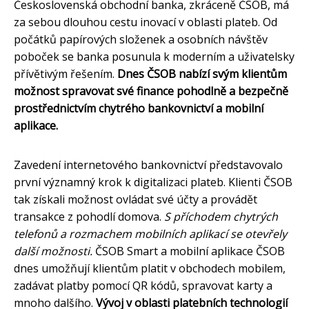
Československá obchodní banka, zkráceně ČSOB, má
za sebou dlouhou cestu inovací v oblasti plateb. Od
počátků papírových složenek a osobních návštěv
poboček se banka posunula k moderním a uživatelsky
přívětivým řešením.
Dnes ČSOB nabízí svým klientům
možnost spravovat své finance pohodlně a bezpečně
prostřednictvím chytrého bankovnictví a mobilní
aplikace.
Zavedení internetového bankovnictví představovalo
první významný krok k digitalizaci plateb. Klienti ČSOB
tak získali možnost ovládat své účty a provádět
transakce z pohodlí domova.
S příchodem chytrých
telefonů a rozmachem mobilních aplikací se otevřely
další možnosti.
ČSOB Smart a mobilní aplikace ČSOB
dnes umožňují klientům platit v obchodech mobilem,
zadávat platby pomocí QR kódů, spravovat karty a
mnoho dalšího.
Vývoj v oblasti platebních technologií