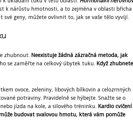
 k ukládání tuku v této oblasti.
Hormonální nerovno
t k nárůstu hmotnosti, a to zejména v oblasti břicha
své geny, můžete ovlivnit to, jak se vaše tělo vyvíjí.
ku
te zhubnout.
Neexistuje žádná zázračná metoda, jak
ho se zaměřte na celkový úbytek tuku.
Když zhubnete
tkem ovoce, zeleniny, libových bílkovin a celozrnných
vané potraviny. Pravidelně se hýbejte. Snažte se o
 nebo jízda na kole, a silového tréninku.
Kardio cvičen
 pomůže budovat svalovou hmotu, která vám pomůže