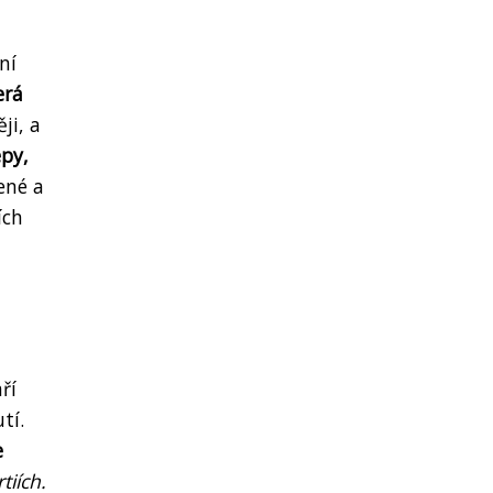
ní
erá
ji, a
epy,
ené a
ích
ří
tí.
e
tiích.