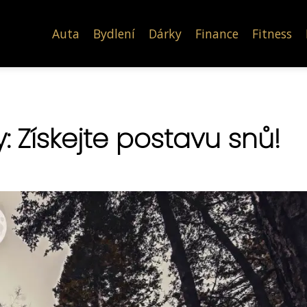
Auta
Bydlení
Dárky
Finance
Fitness
: Získejte postavu snů!