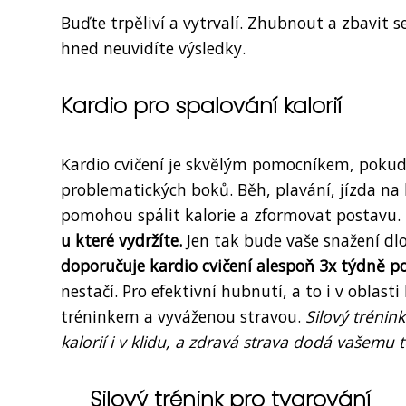
Buďte trpěliví a vytrvalí. Zhubnout a zbavit s
hned neuvidíte výsledky.
Kardio pro spalování kalorií
Kardio cvičení je skvělým pomocníkem, pokud 
problematických boků. Běh, plavání, jízda na 
pomohou spálit kalorie a zformovat postavu.
u které vydržíte.
Jen tak bude vaše snažení dl
doporučuje kardio cvičení alespoň 3x týdně p
nestačí. Pro efektivní hubnutí, a to i v oblast
tréninkem a vyváženou stravou.
Silový tréni
kalorií i v klidu, a zdravá strava dodá vašemu 
Silový trénink pro tvarování