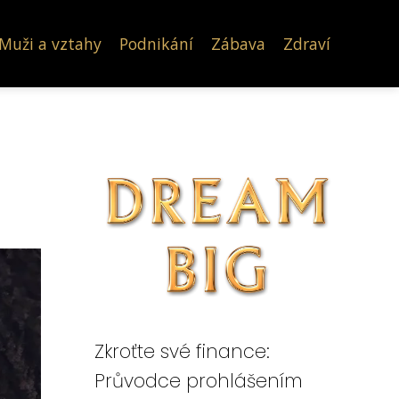
Muži a vztahy
Podnikání
Zábava
Zdraví
Zkroťte své finance:
Průvodce prohlášením