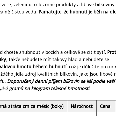
voce, zeleninu, celozrnné produkty a libové bílkoviny.
eálně čistou vodu.
Pamatujte, že hubnutí je běh na d
 chcete zhubnout v bocích a celkově se cítit sytí.
Pro
uky
, takže nebudete mít takový hlad a nebudete se
 svalovou hmotu během hubnutí
, což je důležité pro ud
dého jídla zdroj kvalitních bílkovin, jako jsou libové
ofu.
Doporučený denní příjem bílkovin se liší podle vaší
 1,2-2 gramů na kilogram tělesné hmotnosti.
ná ztráta cm za měsíc (boky)
Náročnost
Cena