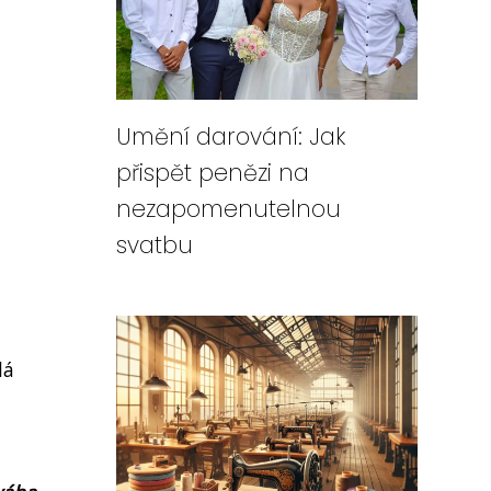
Umění darování: Jak
přispět penězi na
nezapomenutelnou
svatbu
lá