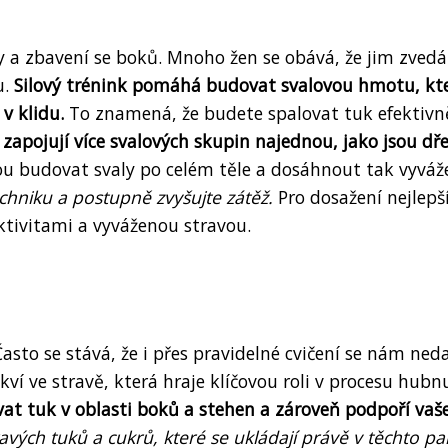
vy a zbavení se boků. Mnoho žen se obává, že jim zvedá
u.
Silový trénink pomáhá budovat svalovou hmotu, kt
 v klidu.
To znamená, že budete spalovat tuk efektivně
 zapojují více svalových skupin najednou, jako jsou dř
 budovat svaly po celém těle a dosáhnout tak vyváž
hniku a postupně zvyšujte zátěž.
Pro dosažení nejlepš
ktivitami a vyváženou stravou.
to se stává, že i přes pravidelné cvičení se nám neda
í ve stravě, která hraje klíčovou roli v procesu hubnu
t tuk v oblasti boků a stehen a zároveň podpoří vaš
avých tuků a cukrů, které se ukládají právě v těchto par