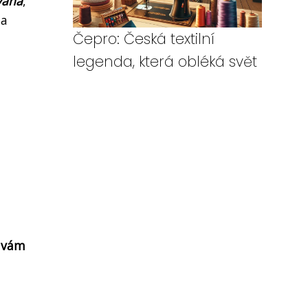
váha
,
 a
Čepro: Česká textilní
legenda, která obléká svět
í vám