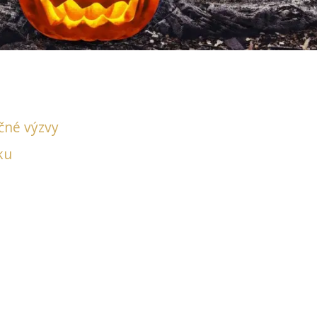
čné výzvy
ku