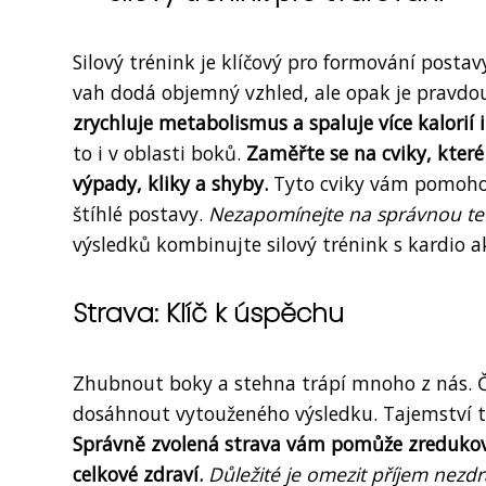
Silový trénink je klíčový pro formování posta
vah dodá objemný vzhled, ale opak je pravdo
zrychluje metabolismus a spaluje více kalorií i
to i v oblasti boků.
Zaměřte se na cviky, které
výpady, kliky a shyby.
Tyto cviky vám pomohou
štíhlé postavy.
Nezapomínejte na správnou tec
výsledků kombinujte silový trénink s kardio a
Strava: Klíč k úspěchu
Zhubnout boky a stehna trápí mnoho z nás. Čas
dosáhnout vytouženého výsledku. Tajemství tkv
Správně zvolená strava vám pomůže zredukova
celkové zdraví.
Důležité je omezit příjem nezdr