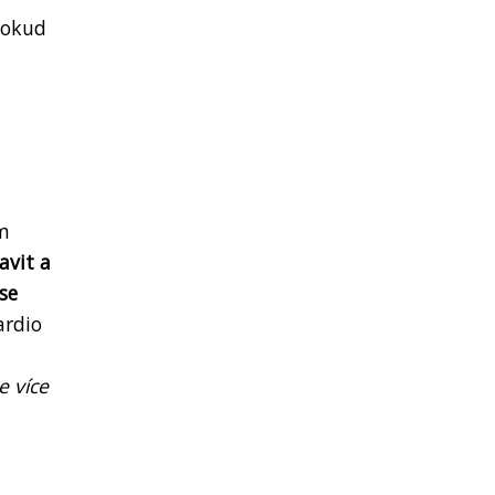
 pokud
ám
avit a
se
ardio
m
e více