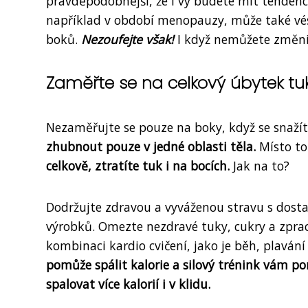
pravděpodobnější, že i vy budete mít tendenci
například v období menopauzy, může také vés
boků.
Nezoufejte však!
I když nemůžete změnit 
Zaměřte se na celkový úbytek tu
Nezaměřujte se pouze na boky, když se snaží
zhubnout pouze v jedné oblasti těla.
Místo to
celkově, ztratíte tuk i na bocích.
Jak na to?
Dodržujte zdravou a vyváženou stravu s dosta
výrobků. Omezte nezdravé tuky, cukry a zpraco
kombinaci kardio cvičení, jako je běh, plavání
pomůže spálit kalorie a silový trénink vám
spalovat více kalorií i v klidu.