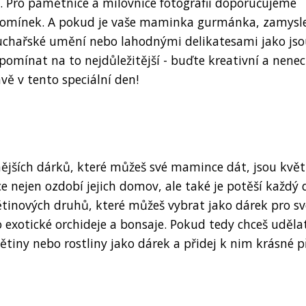
í. Pro pamětnice a milovnice fotografií doporučujeme
zpomínek. A pokud je vaše maminka gurmánka, zamysle
uchařské umění nebo lahodnými delikatesami jako js
pomínat na to nejdůležitější - buďte kreativní a nenec
vě v tento speciální den!
snějších dárků, které můžeš své mamince dát, jsou květ
ce nejen ozdobí jejich domov, ale také je potěší každý
větinových druhů, které můžeš vybrat jako dárek pro s
 exotické orchideje a bonsaje. Pokud tedy chceš uděla
ětiny nebo rostliny jako dárek a přidej k nim krásné p