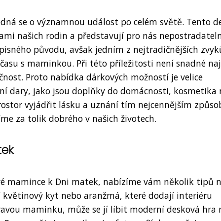
jedná se o významnou událost po celém světě. Tento d
rami našich rodin a představují pro nás nepostradatel
isného původu, avšak jedním z nejtradičnějších zvyk
času s maminkou. Při této příležitosti není snadné naj
ěčnost. Proto nabídka dárkových možností je velice
í dary, jako jsou doplňky do domácnosti, kosmetika
tor vyjádřit lásku a uznání tím nejcennějším způso
íme za tolik dobrého v našich životech.
tek
své mamince k Dni matek, nabízíme vám několik tipů 
í květinový kyt nebo aranžmá, které dodají interiéru
vou maminku, může se jí líbit moderní desková hra 