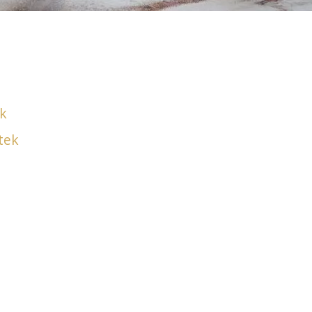
ek
tek