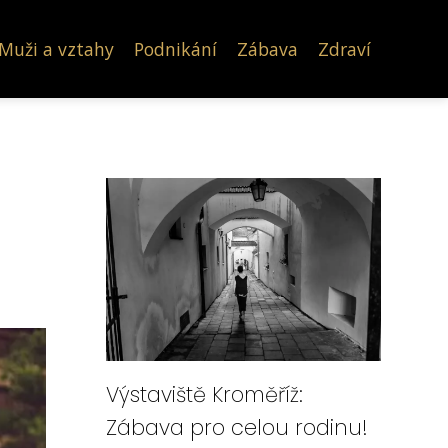
Muži a vztahy
Podnikání
Zábava
Zdraví
Výstaviště Kroměříž:
Zábava pro celou rodinu!