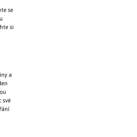
te se
ou
hte si
iny a
 den
vou
t své
řání