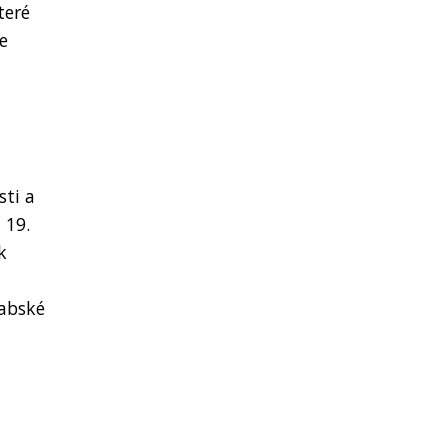
teré
e
sti a
 19.
k
babské