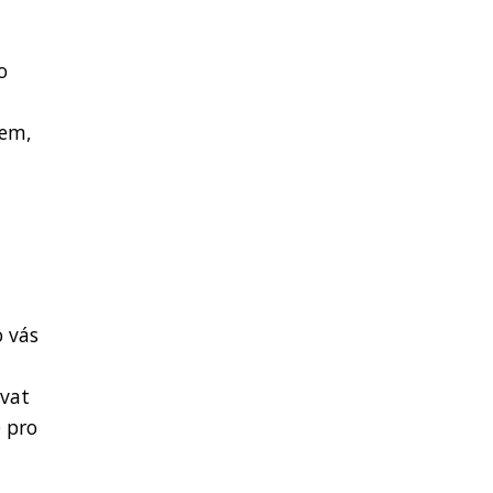
o
kem,
o vás
ovat
 pro