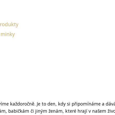
produkty
aminky
íme každoročně. Je to den, kdy si připomínáme a dá
m, babičkám či jiným ženám, které hrají v našem živ