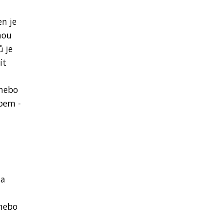
en je
nou
ů je
ít
 nebo
bem -
na
nebo