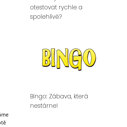
otestovat rychle a
spolehlivě?
Bingo: Zábava, která
nestárne!
váme
otě