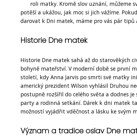
roli matky. Kromě slov uznání, můžeme sv
potěší a ukážou, jak moc si jich vážíme. Poku
darovat k Dni matek, máme pro vás pár tipů
Historie Dne matek
Historie Dne matek sahá až do starověkých civil
bohyně mateřství. V moderní době se první my
století, kdy Anna Jarvis po smrti své matky i
americký prezident Wilson vyhlásil Druhou ned
postupně rozšířil do celého světa a dodnes 
party a rodinná setkání. Dárek k dni matek t
možností vyjádřit vděčnost a lásku ke svým
Význam a tradice oslav Dne ma