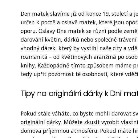
Den matek slavíme již od konce 19. století a 
určen k poctě a oslavě matek, které jsou opo
oporu. Oslavy Dne matek se různí podle zeměp
darování květin, dárků nebo společné trávení 
vhodný dárek, který by vystihl naše city a vd
rozmanitá – od květinových aranžmá po osobn
knihy. Každopádně tímto způsobem máme pros
tedy upřít pozornost té osobnosti, které vděč
Tipy na originální dárky k Dni ma
Pokud stále váháte, co byste mohli darovat 
originální dárky. Můžete zkusit vyrobit vlastn
domova příjemnou atmosféru. Pokud máte hra