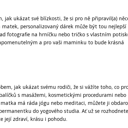
ak ukázat své blízkosti, že si pro ně připravil(a) něc
n matek, personalizovaný dárek může být tou nejlepší
d fotografie na hrníčku nebo tričko s vlastním potis
ezapomenutelným a pro vaši maminku to bude krásná
bem, jak ukázat svému rodiči, že si vážíte toho, co pr
 balíčků s masážemi, kosmetickými procedurami nebo
 matka má ráda jógu nebo meditaci, můžete ji obdar
permanentku do yogového studia. Ať už se rozhodnete
e její zdraví, krásu i pohodu.