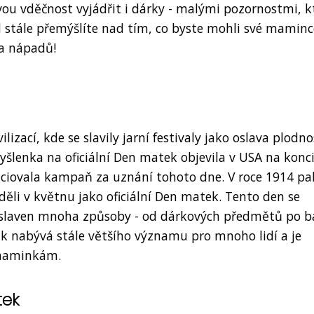
ou vděčnost vyjádřit i dárky - malými pozornostmi, k
d stále přemýšlíte nad tím, co byste mohli své maminc
 a nápadů!
izací, kde se slavily jarní festivaly jako oslava plodno
šlenka na oficiální Den matek objevila v USA na konci
niciovala kampaň za uznání tohoto dne. V roce 1914 pa
ěli v květnu jako oficiální Den matek. Tento den se
je slaven mnoha způsoby - od dárkových předmětů po 
ak nabývá stále většího významu pro mnoho lidí a je
 maminkám.
tek