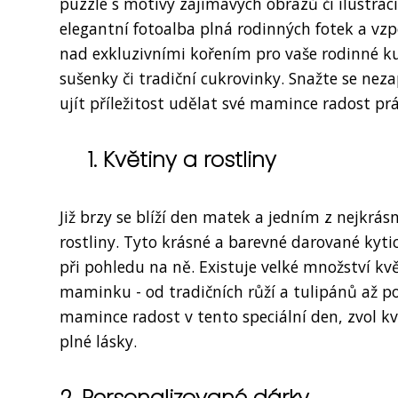
puzzle s motivy zajímavých obrazů či ilustrac
elegantní fotoalba plná rodinných fotek a v
nad exkluzivními kořením pro vaše rodinné k
sušenky či tradiční cukrovinky. Snažte se neza
ujít příležitost udělat své mamince radost prá
1. Květiny a rostliny
Již brzy se blíží den matek a jedním z nejkrá
rostliny. Tyto krásné a barevné darované kyti
při pohledu na ně. Existuje velké množství k
maminku - od tradičních růží a tulipánů až po
mamince radost v tento speciální den, zvol kv
plné lásky.
2. Personalizované dárky