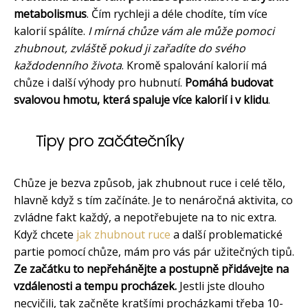
metabolismus
. Čím rychleji a déle chodíte, tím více
kalorií spálíte.
I mírná chůze vám ale může pomoci
zhubnout, zvláště pokud ji zařadíte do svého
každodenního života
. Kromě spalování kalorií má
chůze i další výhody pro hubnutí.
Pomáhá budovat
svalovou hmotu, která spaluje více kalorií i v klidu
.
Tipy pro začátečníky
Chůze je bezva způsob, jak zhubnout ruce i celé tělo,
hlavně když s tím začínáte. Je to nenáročná aktivita, co
zvládne fakt každý, a nepotřebujete na to nic extra.
Když chcete
jak zhubnout ruce
a další problematické
partie pomocí chůze, mám pro vás pár užitečných tipů.
Ze začátku to nepřehánějte a postupně přidávejte na
vzdálenosti a tempu procházek.
Jestli jste dlouho
necvičili, tak začněte kratšími procházkami třeba 10-