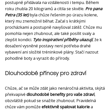
postupně přidávala na vzdálenosti i tempu. Během
roku zhubla 20 kilogramů a cítila se skvěle.
Pro pana
Petra (35 let)
byla chůze řešením po úrazu kolene,
který mu znemožnil běhat. Začal s krátkými
procházkami a postupně navyšoval zátěž. Chůze mu
pomohla nejen zhubnout, ale také posílit svaly a
zlepšit kondici.
Tyto inspirativní příběhy ukazují
, že k
dosažení vysněné postavy není potřeba drahé
vybavení ani složité tréninkové plány. Stačí nazout
pohodlné boty a vyrazit do přírody.
Dlouhodobé přínosy pro zdraví
Chůze, ač se může zdát jako nenáročná aktivita, skýtá
překvapivé
dlouhodobé benefity pro vaše zdraví
,
obzvláště pokud se snažíte zhubnout. Pravidelná
chůze vám pomůže
efektivně spalovat kalorie
a