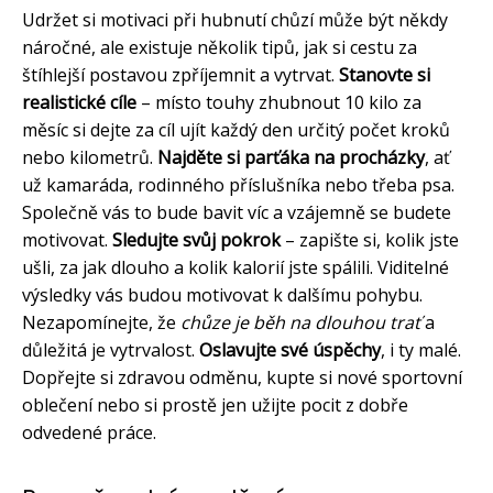
Udržet si motivaci při hubnutí chůzí může být někdy
náročné, ale existuje několik tipů, jak si cestu za
štíhlejší postavou zpříjemnit a vytrvat.
Stanovte si
realistické cíle
– místo touhy zhubnout 10 kilo za
měsíc si dejte za cíl ujít každý den určitý počet kroků
nebo kilometrů.
Najděte si parťáka na procházky
, ať
už kamaráda, rodinného příslušníka nebo třeba psa.
Společně vás to bude bavit víc a vzájemně se budete
motivovat.
Sledujte svůj pokrok
– zapište si, kolik jste
ušli, za jak dlouho a kolik kalorií jste spálili. Viditelné
výsledky vás budou motivovat k dalšímu pohybu.
Nezapomínejte, že
chůze je běh na dlouhou trať
a
důležitá je vytrvalost.
Oslavujte své úspěchy
, i ty malé.
Dopřejte si zdravou odměnu, kupte si nové sportovní
oblečení nebo si prostě jen užijte pocit z dobře
odvedené práce.