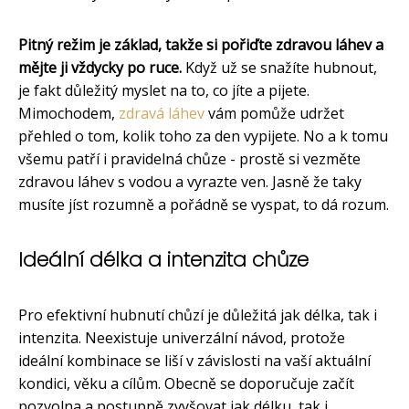
Pitný režim je základ, takže si pořiďte zdravou láhev a
mějte ji vždycky po ruce.
Když už se snažíte hubnout,
je fakt důležitý myslet na to, co jíte a pijete.
Mimochodem,
zdravá láhev
vám pomůže udržet
přehled o tom, kolik toho za den vypijete. No a k tomu
všemu patří i pravidelná chůze - prostě si vezměte
zdravou láhev s vodou a vyrazte ven. Jasně že taky
musíte jíst rozumně a pořádně se vyspat, to dá rozum.
Ideální délka a intenzita chůze
Pro efektivní hubnutí chůzí je důležitá jak délka, tak i
intenzita. Neexistuje univerzální návod, protože
ideální kombinace se liší v závislosti na vaší aktuální
kondici, věku a cílům. Obecně se doporučuje začít
pozvolna a postupně zvyšovat jak délku, tak i