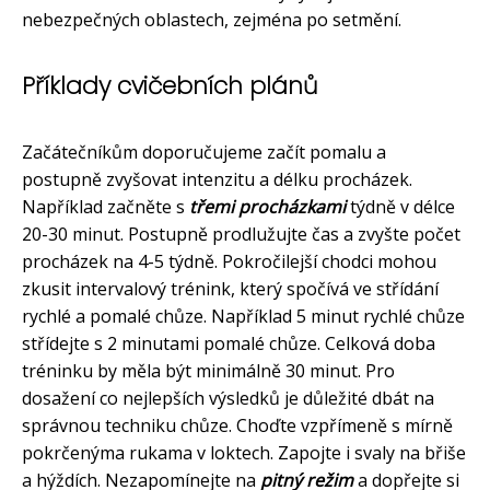
nebezpečných oblastech, zejména po setmění.
Příklady cvičebních plánů
Začátečníkům doporučujeme začít pomalu a
postupně zvyšovat intenzitu a délku procházek.
Například začněte s
třemi procházkami
týdně v délce
20-30 minut. Postupně prodlužujte čas a zvyšte počet
procházek na 4-5 týdně. Pokročilejší chodci mohou
zkusit intervalový trénink, který spočívá ve střídání
rychlé a pomalé chůze. Například 5 minut rychlé chůze
střídejte s 2 minutami pomalé chůze. Celková doba
tréninku by měla být minimálně 30 minut. Pro
dosažení co nejlepších výsledků je důležité dbát na
správnou techniku chůze. Choďte vzpřímeně s mírně
pokrčenýma rukama v loktech. Zapojte i svaly na břiše
a hýždích. Nezapomínejte na
pitný režim
a dopřejte si