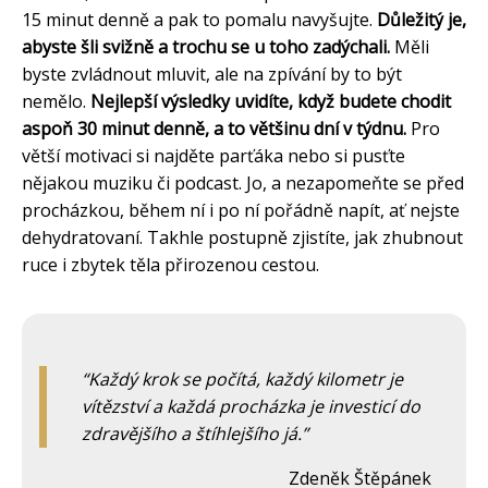
15 minut denně a pak to pomalu navyšujte.
Důležitý je,
abyste šli svižně a trochu se u toho zadýchali.
Měli
byste zvládnout mluvit, ale na zpívání by to být
nemělo.
Nejlepší výsledky uvidíte, když budete chodit
aspoň 30 minut denně, a to většinu dní v týdnu.
Pro
větší motivaci si najděte parťáka nebo si pusťte
nějakou muziku či podcast. Jo, a nezapomeňte se před
procházkou, během ní i po ní pořádně napít, ať nejste
dehydratovaní. Takhle postupně zjistíte, jak zhubnout
ruce i zbytek těla přirozenou cestou.
Každý krok se počítá, každý kilometr je
vítězství a každá procházka je investicí do
zdravějšího a štíhlejšího já.
Zdeněk Štěpánek