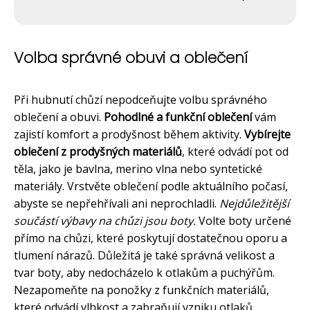
Volba správné obuvi a oblečení
Při hubnutí chůzí nepodceňujte volbu správného
oblečení a obuvi.
Pohodlné a funkční oblečení
vám
zajistí komfort a prodyšnost během aktivity.
Vybírejte
oblečení z prodyšných materiálů
, které odvádí pot od
těla, jako je bavlna, merino vlna nebo syntetické
materiály. Vrstvěte oblečení podle aktuálního počasí,
abyste se nepřehřívali ani neprochladli.
Nejdůležitější
součástí výbavy na chůzi jsou boty.
Volte boty určené
přímo na chůzi, které poskytují dostatečnou oporu a
tlumení nárazů. Důležitá je také správná velikost a
tvar boty, aby nedocházelo k otlakům a puchýřům.
Nezapomeňte na ponožky z funkčních materiálů,
které odvádí vlhkost a zabraňují vzniku otlaků.