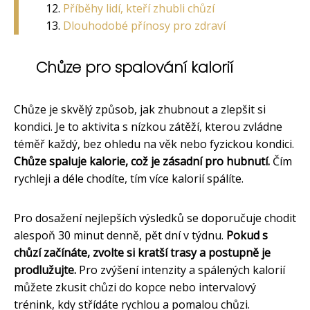
Příběhy lidí, kteří zhubli chůzí
Dlouhodobé přínosy pro zdraví
Chůze pro spalování kalorií
Chůze je skvělý způsob, jak zhubnout a zlepšit si
kondici. Je to aktivita s nízkou zátěží, kterou zvládne
téměř každý, bez ohledu na věk nebo fyzickou kondici.
Chůze spaluje kalorie, což je zásadní pro hubnutí.
Čím
rychleji a déle chodíte, tím více kalorií spálíte.
Pro dosažení nejlepších výsledků se doporučuje chodit
alespoň 30 minut denně, pět dní v týdnu.
Pokud s
chůzí začínáte, zvolte si kratší trasy a postupně je
prodlužujte.
Pro zvýšení intenzity a spálených kalorií
můžete zkusit chůzi do kopce nebo intervalový
trénink, kdy střídáte rychlou a pomalou chůzi.