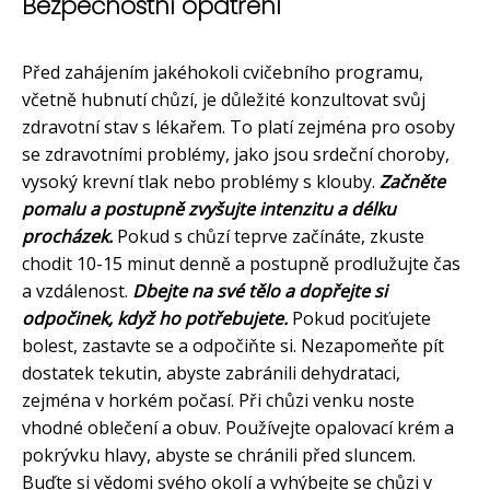
Bezpečnostní opatření
Před zahájením jakéhokoli cvičebního programu,
včetně hubnutí chůzí, je důležité konzultovat svůj
zdravotní stav s lékařem. To platí zejména pro osoby
se zdravotními problémy, jako jsou srdeční choroby,
vysoký krevní tlak nebo problémy s klouby.
Začněte
pomalu a postupně zvyšujte intenzitu a délku
procházek.
Pokud s chůzí teprve začínáte, zkuste
chodit 10-15 minut denně a postupně prodlužujte čas
a vzdálenost.
Dbejte na své tělo a dopřejte si
odpočinek, když ho potřebujete.
Pokud pociťujete
bolest, zastavte se a odpočiňte si. Nezapomeňte pít
dostatek tekutin, abyste zabránili dehydrataci,
zejména v horkém počasí. Při chůzi venku noste
vhodné oblečení a obuv. Používejte opalovací krém a
pokrývku hlavy, abyste se chránili před sluncem.
Buďte si vědomi svého okolí a vyhýbejte se chůzi v