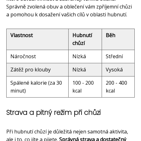
Správně zvolená obuv a oblečení vám zpříjemní chůzi
a pomohou k dosažení vašich cílů v oblasti hubnutí.
Vlastnost
Hubnutí
Běh
chůzí
Náročnost
Nízká
Střední
Zátěž pro klouby
Nízká
Vysoká
Spálené kalorie (za 30
100 - 200
200 - 400
minut)
kcal
kcal
Strava a pitný režim při chůzi
Při hubnutí chůzí je důležitá nejen samotná aktivita,
ale i to, co jíte a pijete.
Správná strava a dostatečný