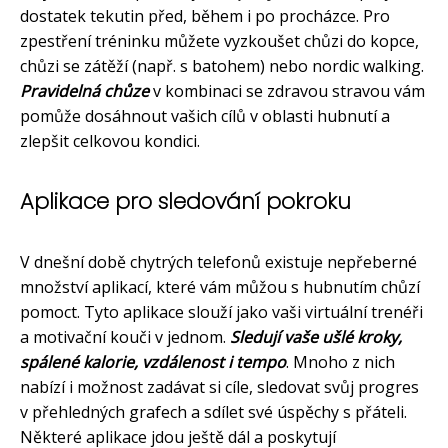
dostatek tekutin před, během i po procházce. Pro
zpestření tréninku můžete vyzkoušet chůzi do kopce,
chůzi se zátěží (např. s batohem) nebo nordic walking.
Pravidelná chůze
v kombinaci se zdravou stravou vám
pomůže dosáhnout vašich cílů v oblasti hubnutí a
zlepšit celkovou kondici.
Aplikace pro sledování pokroku
V dnešní době chytrých telefonů existuje nepřeberné
množství aplikací, které vám můžou s hubnutím chůzí
pomoct. Tyto aplikace slouží jako vaši virtuální trenéři
a motivační kouči v jednom.
Sledují vaše ušlé kroky,
spálené kalorie, vzdálenost i tempo
. Mnoho z nich
nabízí i možnost zadávat si cíle, sledovat svůj progres
v přehledných grafech a sdílet své úspěchy s přáteli.
Některé aplikace jdou ještě dál a poskytují