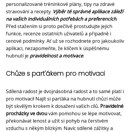
personalizované tréninkové plány, tipy na zdravé
stravování a recepty.
Výběr té správné aplikace záleží
na vašich individuálních potřebách a preferencích
.
Před stažením si proto pečlivě prostudujte jejich
funkce, recenze ostatních uživatelů a případně i
cenové podmínky. Ať už se rozhodnete pro jakoukoliv
aplikaci, nezapomeňte, že klíčem k úspěšnému
hubnutí je
pravidelnost a motivace
.
Chůze s part'ákem pro motivaci
Sdílená radost je dvojnásobná radost a to samé platí i
pro motivaci! Najít si parťáka na hubnutí chůzí může
být skvělým krokem k dosažení vašich cílů.
Pravidelné
procházky ve dvou
vám pomohou se lépe motivovat,
překonávat lenost a užít si pohyb na čerstvém
vzduchu s někým blízkým. Navíc sdílené zážitky a