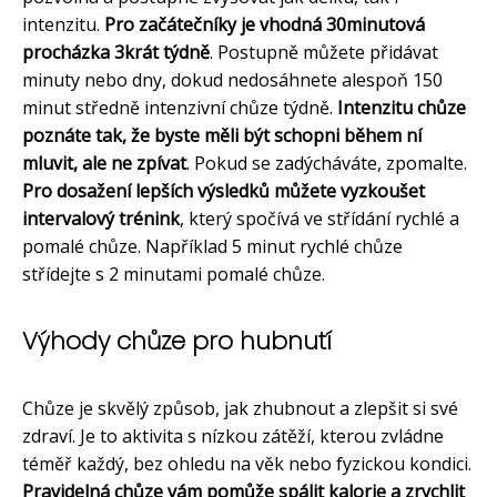
intenzitu.
Pro začátečníky je vhodná 30minutová
procházka 3krát týdně
. Postupně můžete přidávat
minuty nebo dny, dokud nedosáhnete alespoň 150
minut středně intenzivní chůze týdně.
Intenzitu chůze
poznáte tak, že byste měli být schopni během ní
mluvit, ale ne zpívat
. Pokud se zadýcháváte, zpomalte.
Pro dosažení lepších výsledků můžete vyzkoušet
intervalový trénink
, který spočívá ve střídání rychlé a
pomalé chůze. Například 5 minut rychlé chůze
střídejte s 2 minutami pomalé chůze.
Výhody chůze pro hubnutí
Chůze je skvělý způsob, jak zhubnout a zlepšit si své
zdraví. Je to aktivita s nízkou zátěží, kterou zvládne
téměř každý, bez ohledu na věk nebo fyzickou kondici.
Pravidelná chůze vám pomůže spálit kalorie a zrychlit