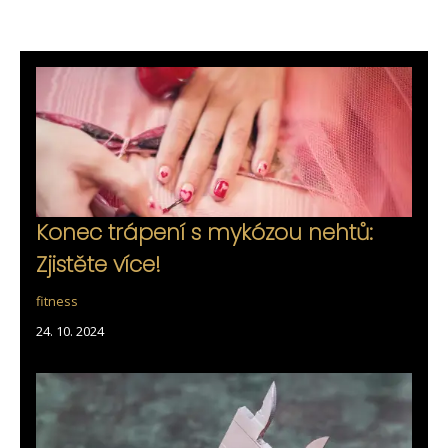
Konec trápení s mykózou nehtů:
Zjistěte více!
fitness
24. 10. 2024