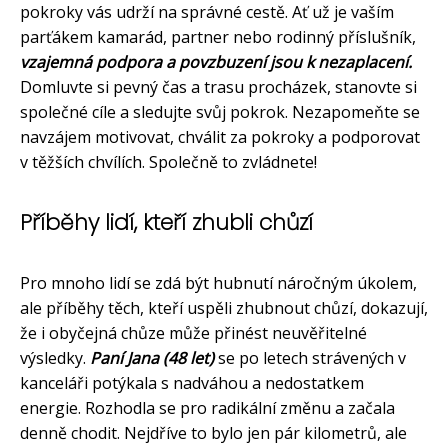
pokroky vás udrží na správné cestě. Ať už je vaším
parťákem kamarád, partner nebo rodinný příslušník,
vzajemná podpora a povzbuzení jsou k nezaplacení.
Domluvte si pevný čas a trasu procházek, stanovte si
společné cíle a sledujte svůj pokrok. Nezapomeňte se
navzájem motivovat, chválit za pokroky a podporovat
v těžších chvílích. Společně to zvládnete!
Příběhy lidí, kteří zhubli chůzí
Pro mnoho lidí se zdá být hubnutí náročným úkolem,
ale příběhy těch, kteří uspěli zhubnout chůzí, dokazují,
že i obyčejná chůze může přinést neuvěřitelné
výsledky.
Paní Jana (48 let)
se po letech strávených v
kanceláři potýkala s nadváhou a nedostatkem
energie. Rozhodla se pro radikální změnu a začala
denně chodit. Nejdříve to bylo jen pár kilometrů, ale