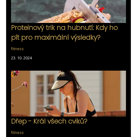
Proteinový trik na hubnutí: Kdy ho
pít pro maximální výsledky?
fitness
23. 10. 2024
Dřep - Král všech cviků?
fitness