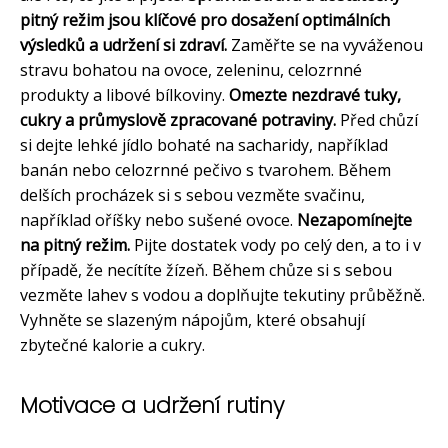
pitný režim jsou klíčové pro dosažení optimálních
výsledků a udržení si zdraví.
Zaměřte se na vyváženou
stravu bohatou na ovoce, zeleninu, celozrnné
produkty a libové bílkoviny.
Omezte nezdravé tuky,
cukry a průmyslově zpracované potraviny.
Před chůzí
si dejte lehké jídlo bohaté na sacharidy, například
banán nebo celozrnné pečivo s tvarohem. Během
delších procházek si s sebou vezměte svačinu,
například oříšky nebo sušené ovoce.
Nezapomínejte
na pitný režim.
Pijte dostatek vody po celý den, a to i v
případě, že necítíte žízeň. Během chůze si s sebou
vezměte lahev s vodou a doplňujte tekutiny průběžně.
Vyhněte se slazeným nápojům, které obsahují
zbytečné kalorie a cukry.
Motivace a udržení rutiny