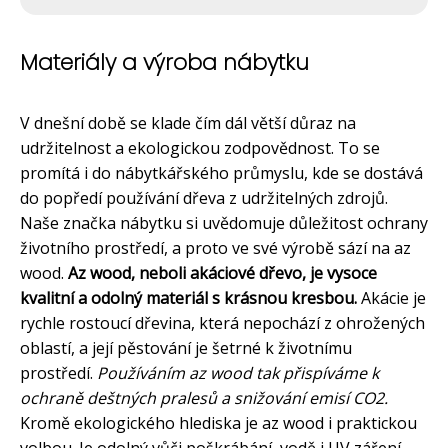
Materiály a výroba nábytku
V dnešní době se klade čím dál větší důraz na
udržitelnost a ekologickou zodpovědnost. To se
promítá i do nábytkářského průmyslu, kde se dostává
do popředí používání dřeva z udržitelných zdrojů.
Naše značka nábytku si uvědomuje důležitost ochrany
životního prostředí, a proto ve své výrobě sází na az
wood.
Az wood, neboli akáciové dřevo, je vysoce
kvalitní a odolný materiál s krásnou kresbou.
Akácie je
rychle rostoucí dřevina, která nepochází z ohrožených
oblastí, a její pěstování je šetrné k životnímu
prostředí.
Používáním az wood tak přispíváme k
ochraně deštných pralesů a snižování emisí CO2.
Kromě ekologického hlediska je az wood i praktickou
volbou. Je odolný vůči poškrábání, vodě i UV záření,