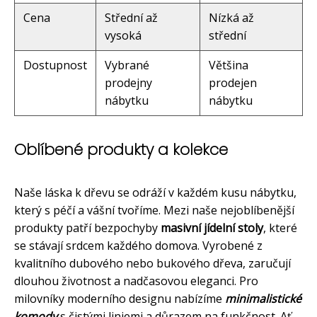
Cena
Střední až
Nízká až
vysoká
střední
Dostupnost
Vybrané
Většina
prodejny
prodejen
nábytku
nábytku
Oblíbené produkty a kolekce
Naše láska k dřevu se odráží v každém kusu nábytku,
který s péčí a vášní tvoříme. Mezi naše nejoblíbenější
produkty patří bezpochyby
masivní jídelní stoly
, které
se stávají srdcem každého domova. Vyrobené z
kvalitního dubového nebo bukového dřeva, zaručují
dlouhou životnost a nadčasovou eleganci. Pro
milovníky moderního designu nabízíme
minimalistické
komody
s čistými liniemi a důrazem na funkčnost. Ať