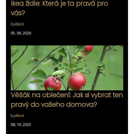
Ikea židle: Která je ta pravá pro
vás?
bydlení
05. 06. 2026
Věšák na oblečení: Jak si vybrat ten
pravý do vašeho domova?
bydlení
08. 10. 2025