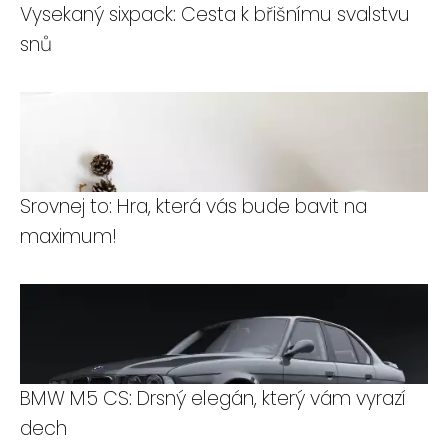
Vysekaný sixpack: Cesta k břišnímu svalstvu
snů
Srovnej to: Hra, která vás bude bavit na
maximum!
BMW M5 CS: Drsný elegán, který vám vyrazí
dech