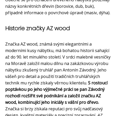
názvy konkrétních dřevin (borovice, dub, buk),
případně informace o povrchové úpravě (masiv, dýha).
Historie značky AZ wood
Značka AZ wood, známá svými elegantními a
moderními kusy nábytku, má bohatou historii sahající
až do 90. let minulého století. V srdci malebné vesničky
na Moravě založil malou dílnu na zakázkovou výrobu
nábytku zkušený truhlář pan Antonín Závodný. Jeho
vášeň pro detail a použití tradičních truhlářských
technik mu rychle získaly věrnou klientelu.
S rostoucí
poptávkou po jeho výjimečné práci se pan Závodný
rozhodl rozšířit své podnikání a založil značku AZ
wood, kombinující jeho iniciály s vášní pro dřevo.
Značka si brzy získala reputaci pro svůj nadčasový
design, kvalitní materiály a precizní zpracování.
AZ