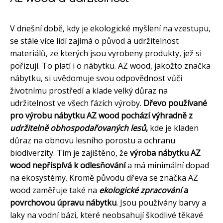
V dnešní době, kdy je ekologické myšlení na vzestupu,
se stále více lidí zajímá o původ a udržitelnost
materiálů, ze kterých jsou vyrobeny produkty, jež si
pořizují. To platí i o nábytku. AZ wood, jakožto značka
nábytku, si uvědomuje svou odpovědnost vůči
životnímu prostředí a klade velký důraz na
udržitelnost ve všech fázích výroby.
Dřevo používané
pro výrobu nábytku AZ wood pochází výhradně z
udržitelně obhospodařovaných lesů
,
kde je kladen
důraz na obnovu lesního porostu a ochranu
biodiverzity. Tím je zajištěno, že
výroba nábytku AZ
wood nepřispívá k odlesňování
a má minimální dopad
na ekosystémy. Kromě původu dřeva se značka AZ
wood zaměřuje také na
ekologické zpracování
a
povrchovou úpravu nábytku
. Jsou používány barvy a
laky na vodní bázi, které neobsahují škodlivé těkavé