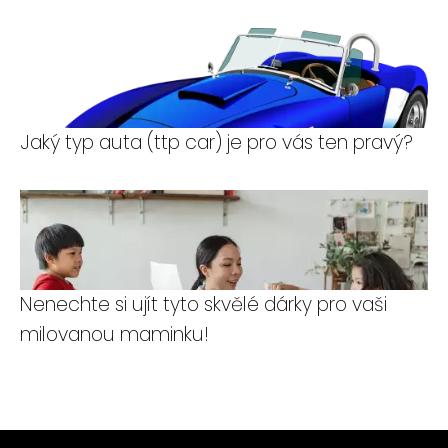
Jaký typ auta (ttp car) je pro vás ten pravý?
Nenechte si ujít tyto skvělé dárky pro vaši
milovanou maminku!