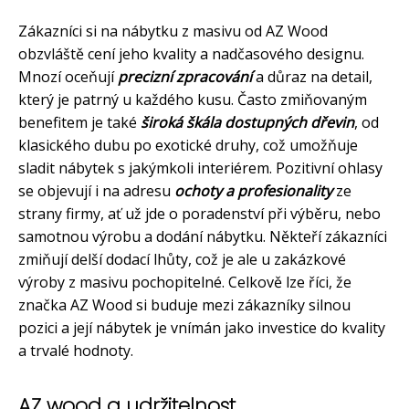
Zákazníci si na nábytku z masivu od AZ Wood
obzvláště cení jeho kvality a nadčasového designu.
Mnozí oceňují
precizní zpracování
a důraz na detail,
který je patrný u každého kusu. Často zmiňovaným
benefitem je také
široká škála dostupných dřevin
, od
klasického dubu po exotické druhy, což umožňuje
sladit nábytek s jakýmkoli interiérem. Pozitivní ohlasy
se objevují i na adresu
ochoty a profesionality
ze
strany firmy, ať už jde o poradenství při výběru, nebo
samotnou výrobu a dodání nábytku. Někteří zákazníci
zmiňují delší dodací lhůty, což je ale u zakázkové
výroby z masivu pochopitelné. Celkově lze říci, že
značka AZ Wood si buduje mezi zákazníky silnou
pozici a její nábytek je vnímán jako investice do kvality
a trvalé hodnoty.
AZ wood a udržitelnost