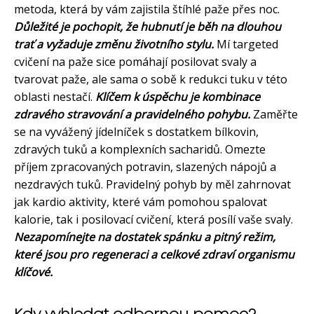
metoda, která by vám zajistila štíhlé paže přes noc.
Důležité je pochopit, že hubnutí je běh na dlouhou
trať a vyžaduje změnu životního stylu.
Mí targeted
cvičení na paže sice pomáhají posilovat svaly a
tvarovat paže, ale sama o sobě k redukci tuku v této
oblasti nestačí.
Klíčem k úspěchu je kombinace
zdravého stravování a pravidelného pohybu.
Zaměřte
se na vyvážený jídelníček s dostatkem bílkovin,
zdravých tuků a komplexních sacharidů. Omezte
příjem zpracovaných potravin, slazených nápojů a
nezdravých tuků. Pravidelný pohyb by měl zahrnovat
jak kardio aktivity, které vám pomohou spalovat
kalorie, tak i posilovací cvičení, která posílí vaše svaly.
Nezapomínejte na dostatek spánku a pitný režim,
které jsou pro regeneraci a celkové zdraví organismu
klíčové.