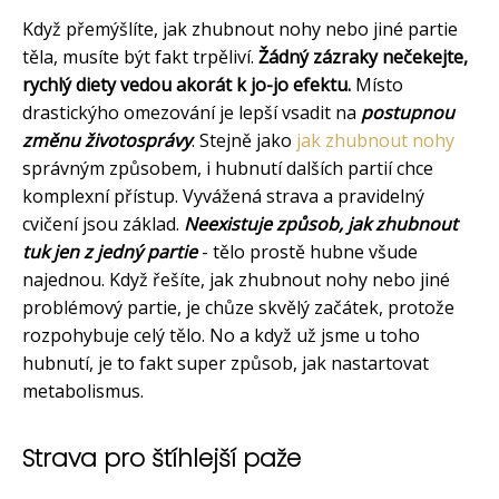
Když přemýšlíte, jak zhubnout nohy nebo jiné partie
těla, musíte být fakt trpěliví.
Žádný zázraky nečekejte,
rychlý diety vedou akorát k jo-jo efektu.
Místo
drastickýho omezování je lepší vsadit na
postupnou
změnu životosprávy
. Stejně jako
jak zhubnout nohy
správným způsobem, i hubnutí dalších partií chce
komplexní přístup. Vyvážená strava a pravidelný
cvičení jsou základ.
Neexistuje způsob, jak zhubnout
tuk jen z jedný partie
- tělo prostě hubne všude
najednou. Když řešíte, jak zhubnout nohy nebo jiné
problémový partie, je chůze skvělý začátek, protože
rozpohybuje celý tělo. No a když už jsme u toho
hubnutí, je to fakt super způsob, jak nastartovat
metabolismus.
Strava pro štíhlejší paže