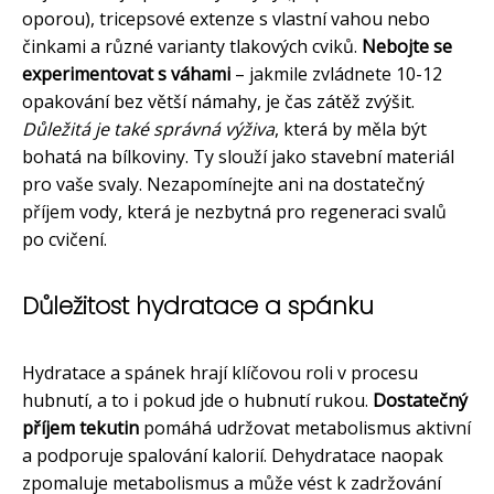
oporou), tricepsové extenze s vlastní vahou nebo
činkami a různé varianty tlakových cviků.
Nebojte se
experimentovat s váhami
–⁠ jakmile zvládnete 10-12
opakování bez větší námahy, je čas zátěž zvýšit.
Důležitá je také správná výživa
, která by měla být
bohatá na bílkoviny. Ty slouží jako stavební materiál
pro vaše svaly. Nezapomínejte ani na dostatečný
příjem vody, která je nezbytná pro regeneraci svalů
po cvičení.
Důležitost hydratace a spánku
Hydratace a spánek hrají klíčovou roli v procesu
hubnutí, a to i pokud jde o hubnutí rukou.
Dostatečný
příjem tekutin
pomáhá udržovat metabolismus aktivní
a podporuje spalování kalorií. Dehydratace naopak
zpomaluje metabolismus a může vést k zadržování