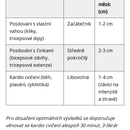
měsíc
(cm)
Posilování s vlastní
Začátečník
1-2 cm
vahou (kliky,
tricepsové dipy)
Posilování s činkami
Středně
2-3 cm
(bicepsové zdvihy,
pokročilý
tricepsové extenze)
Kardio cvičení (běh,
Libovolná
1-4 cm
plavání, cyklistika)
(závisí na
intenzitě
a stravě)
Pro dosažení optimálních výsledků se doporučuje
věnovat se kardio cvičení alespoň 30 minut, 3-5krát