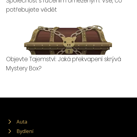
Společnost s ručením omezeným: Vše, co
potřebujete vědět
Objevte Tajemství: Jaká překvapení skrývá
Mystery Box?
Auta
Bydlení