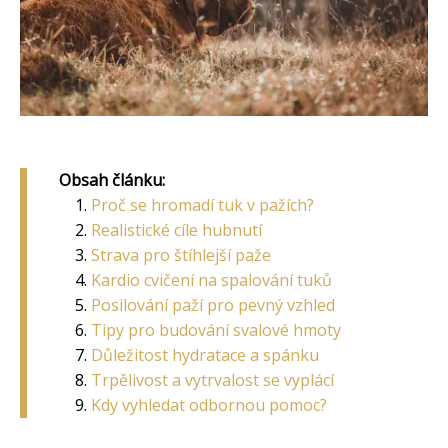
Obsah článku:
Proč se hromadí tuk v pažích?
Realistické cíle hubnutí
Strava pro štíhlejší paže
Kardio cvičení na spalování tuků
Posilování paží pro pevný vzhled
Tipy pro budování svalové hmoty
Důležitost hydratace a spánku
Trpělivost a vytrvalost se vyplácí
Kdy vyhledat odbornou pomoc?