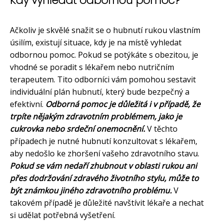
Kdy vyhledat odbornou pomoc?
Ačkoliv je skvělé snažit se o hubnutí rukou vlastním
úsilím, existují situace, kdy je na místě vyhledat
odbornou pomoc. Pokud se potýkáte s obezitou, je
vhodné se poradit s lékařem nebo nutričním
terapeutem. Tito odborníci vám pomohou sestavit
individuální plán hubnutí, který bude bezpečný a
efektivní.
Odborná pomoc je důležitá i v případě, že
trpíte nějakým zdravotním problémem, jako je
cukrovka nebo srdeční onemocnění.
V těchto
případech je nutné hubnutí konzultovat s lékařem,
aby nedošlo ke zhoršení vašeho zdravotního stavu.
Pokud se vám nedaří zhubnout v oblasti rukou ani
přes dodržování zdravého životního stylu, může to
být známkou jiného zdravotního problému.
V
takovém případě je důležité navštívit lékaře a nechat
si udělat potřebná vyšetření.