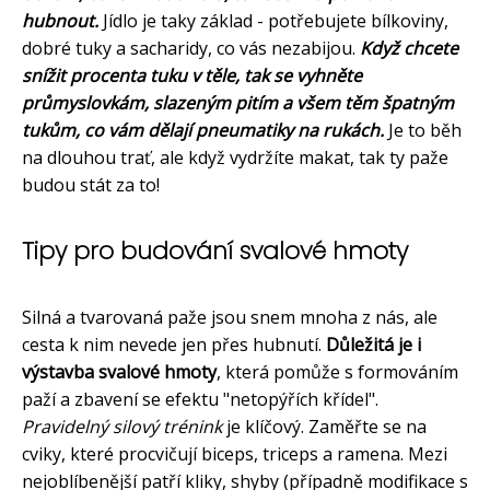
hubnout.
Jídlo je taky základ - potřebujete bílkoviny,
dobré tuky a sacharidy, co vás nezabijou.
Když chcete
snížit procenta tuku v těle, tak se vyhněte
průmyslovkám, slazeným pitím a všem těm špatným
tukům, co vám dělají pneumatiky na rukách.
Je to běh
na dlouhou trať, ale když vydržíte makat, tak ty paže
budou stát za to!
Tipy pro budování svalové hmoty
Silná a tvarovaná paže jsou snem mnoha z nás, ale
cesta k nim nevede jen přes hubnutí.
Důležitá je i
výstavba svalové hmoty
, která pomůže s formováním
paží a zbavení se efektu "netopýřích křídel".
Pravidelný silový trénink
je klíčový. Zaměřte se na
cviky, které procvičují biceps, triceps a ramena. Mezi
nejoblíbenější patří kliky, shyby (případně modifikace s