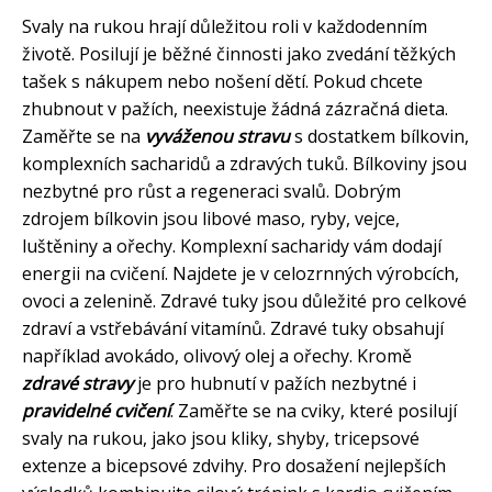
Svaly na rukou hrají důležitou roli v každodenním
životě. Posilují je běžné činnosti jako zvedání těžkých
tašek s nákupem nebo nošení dětí. Pokud chcete
zhubnout v pažích, neexistuje žádná zázračná dieta.
Zaměřte se na
vyváženou stravu
s dostatkem bílkovin,
komplexních sacharidů a zdravých tuků. Bílkoviny jsou
nezbytné pro růst a regeneraci svalů. Dobrým
zdrojem bílkovin jsou libové maso, ryby, vejce,
luštěniny a ořechy. Komplexní sacharidy vám dodají
energii na cvičení. Najdete je v celozrnných výrobcích,
ovoci a zelenině. Zdravé tuky jsou důležité pro celkové
zdraví a vstřebávání vitamínů. Zdravé tuky obsahují
například avokádo, olivový olej a ořechy. Kromě
zdravé stravy
je pro hubnutí v pažích nezbytné i
pravidelné cvičení
. Zaměřte se na cviky, které posilují
svaly na rukou, jako jsou kliky, shyby, tricepsové
extenze a bicepsové zdvihy. Pro dosažení nejlepších