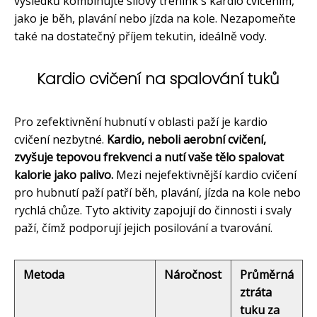
výsledků kombinujte silový trénink s kardio cvičením,
jako je běh, plavání nebo jízda na kole. Nezapomeňte
také na dostatečný příjem tekutin, ideálně vody.
Kardio cvičení na spalování tuků
Pro zefektivnění hubnutí v oblasti paží je kardio
cvičení nezbytné.
Kardio, neboli aerobní cvičení,
zvyšuje tepovou frekvenci a nutí vaše tělo spalovat
kalorie jako palivo.
Mezi nejefektivnější kardio cvičení
pro hubnutí paží patří běh, plavání, jízda na kole nebo
rychlá chůze. Tyto aktivity zapojují do činnosti i svaly
paží, čímž podporují jejich posilování a tvarování.
Metoda
Náročnost
Průměrná
ztráta
tuku za