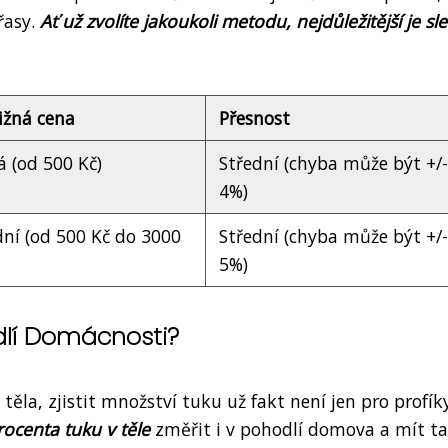
řasy.
Ať už zvolíte jakoukoli metodu, nejdůležitější je sl
ližná cena
Přesnost
á (od 500 Kč)
Střední (chyba může být +/-
4%)
dní (od 500 Kč do 3000
Střední (chyba může být +/-
5%)
dlí Domácnosti?
těla, zjistit množství tuku už fakt není jen pro profík
rocenta tuku v těle
změřit i v pohodlí domova a mít t