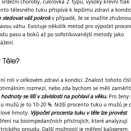
 srdeční choroby, cukrovka 2. typu, vysoký krevní tlak
nto tělesného tuku přispívá k lepšímu zdraví a kondic
 sledovat váš pokrok
v případě, že se snažíte zhubnou
avou váhu. Existuje několik metod pro výpočet proce
du pasu a boků až po sofistikovanější metody jako
ážení.
 Těle?
í roli v celkovém zdraví a kondici. Znalost tohoto čís
ptimálním rozmezí, nebo zda bychom se měli zaměřit
hodnoty se liší v závislosti na pohlaví a věku.
Pro ženy 
u mužů je to 10-20 %. Nižší procento tuku u mužů je
valové hmoty.
Výpočet procenta tuku v těle lze provést
ření na bioimpedančních přístrojích, které analyzují
ktrického proudu. Další možností je měření kaliperem,