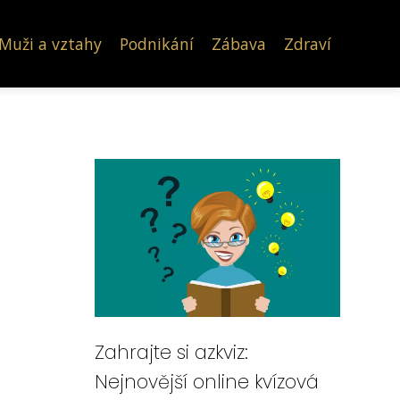
Muži a vztahy
Podnikání
Zábava
Zdraví
Zahrajte si azkviz:
Nejnovější online kvízová