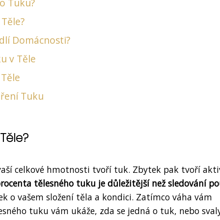
to Tuku?
 Těle?
dlí Domácnosti?
u v Těle
 Těle
ěření Tuku
Těle?
vaší celkové hmotnosti tvoří tuk. Zbytek pak tvoří akti
rocenta tělesného tuku je důležitější než sledování p
zek o vašem složení těla a kondici. Zatímco váha vám
esného tuku vám ukáže, zda se jedná o tuk, nebo svaly