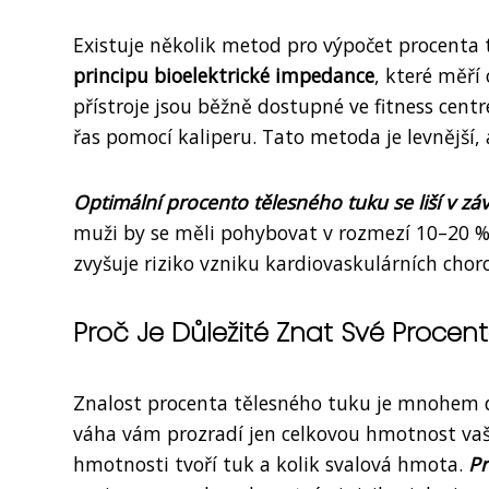
Existuje několik metod pro výpočet procenta t
principu bioelektrické impedance
, které měří
přístroje jsou běžně dostupné ve fitness centr
řas pomocí kaliperu. Tato metoda je levnější,
Optimální procento tělesného tuku se liší v závi
muži by se měli pohybovat v rozmezí 10–20 %
zvyšuje riziko vzniku kardiovaskulárních chor
Proč Je Důležité Znat Své Procen
Znalost procenta tělesného tuku je mnohem d
váha vám prozradí jen celkovou hmotnost vaše
hmotnosti tvoří tuk a kolik svalová hmota.
Pr