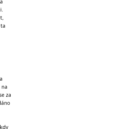
 a
i.
t,
nta
la
 na
se za
 dáno
 kdy