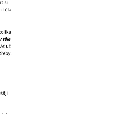
t si
a těla
kolika
 těle
 Ať už
třeby.
těji