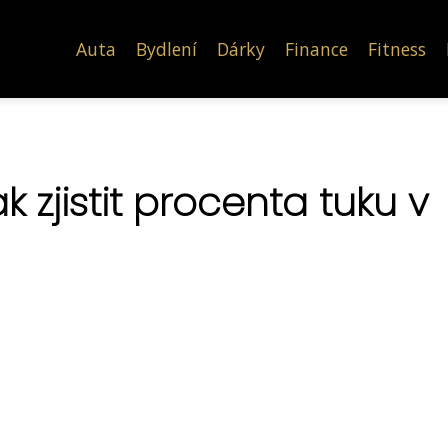
Auta
Bydlení
Dárky
Finance
Fitness
k zjistit procenta tuku v