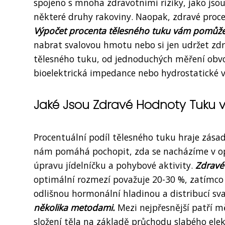
spojeno s mnoha zdravotními riziky, jako jsou
některé druhy rakoviny. Naopak, zdravé proce
Výpočet procenta tělesného tuku vám pomůže
nabrat svalovou hmotu nebo si jen udržet zdr
tělesného tuku, od jednoduchých měření obvo
bioelektrická impedance nebo hydrostatické v
Jaké Jsou Zdravé Hodnoty Tuku v
Procentuální podíl tělesného tuku hraje zásadn
nám pomáhá pochopit, zda se nacházíme v o
úpravu jídelníčku a pohybové aktivity.
Zdravé 
optimální rozmezí považuje 20-30 %, zatímco 
odlišnou hormonální hladinou a distribucí s
několika metodami.
Mezi nejpřesnější patří mě
složení těla na základě průchodu slabého ele