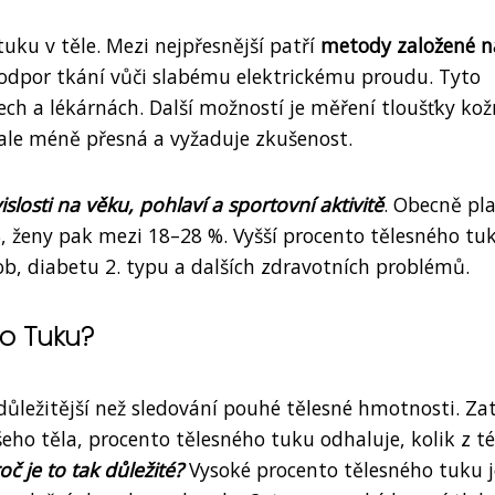
uku v těle. Mezi nejpřesnější patří
metody založené n
 odpor tkání vůči slabému elektrickému proudu. Tyto
ech a lékárnách. Další možností je měření tloušťky kož
 ale méně přesná a vyžaduje zkušenost.
slosti na věku, pohlaví a sportovní aktivitě
. Obecně pla
, ženy pak mezi 18–28 %. Vyšší procento tělesného tu
ob, diabetu 2. typu a dalších zdravotních problémů.
to Tuku?
ůležitější než sledování pouhé tělesné hmotnosti. Za
ho těla, procento tělesného tuku odhaluje, kolik z t
oč je to tak důležité?
Vysoké procento tělesného tuku j