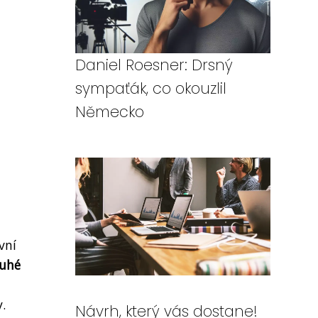
Daniel Roesner: Drsný
sympaťák, co okouzlil
Německo
vní
ouhé
.
Návrh, který vás dostane!