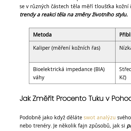
se v různých částech těla měří tloušťka kožní 
trendy a reakci těla na změny životního stylu.
Metoda
Přib
Kaliper (měření kožních řas)
Nízk
Bioelektrická impedance (BIA)
Stře
váhy
Kč)
Jak Změřit Procento Tuku v Poho
Podobně jako když děláte
swot analýzu
svého 
nebo trenéry. Je několik fajn způsobů, jak si
p