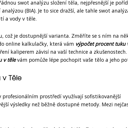
ádnou swot analýzu složení těla, nejpřesnější je pořídi
nalýzou (BIA). Je to sice dražší, ale tahle swot analýz
í a vody v těle.
, což je dostupnější varianta. Změříte se s ním na ně
o online kalkulačky, která vám
výpočet procent tuku v
ení kaliperem závisí na vaší technice a zkušenostech.
 v těle
vám pomůže lépe pochopit vaše tělo a jeho po
 v Těle
v profesionálním prostředí využívají sofistikovanější
ivější výsledky než běžně dostupné metody. Mezi nejčas