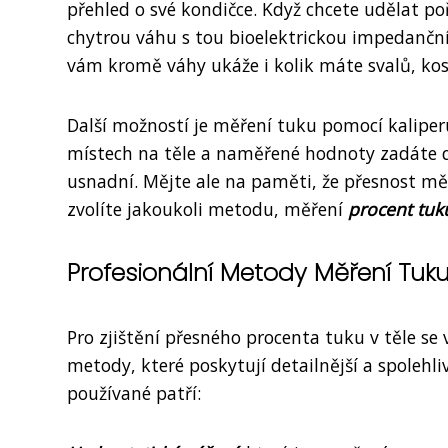
přehled o své kondičce. Když chcete udělat poř
chytrou váhu s tou bioelektrickou impedanční a
vám kromě váhy ukáže i kolik máte svalů, kost
Další možností je měření tuku pomocí kaliperu
místech na těle a naměřené hodnoty zadáte d
usnadní. Mějte ale na paměti, že přesnost měř
zvolíte jakoukoli metodu, měření
procent tuku
Profesionální Metody Měření Tuku
Pro zjištění přesného procenta tuku v těle se 
metody, které poskytují detailnější a spolehl
používané patří: