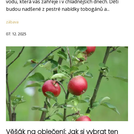
vodu, která vás zahřeje i v chladnějších dnech. Děti
budou nadšené z pestré nabídky tobogánů a...
zábava
07. 12. 2025
Věšák na oblečení: Jak si vybrat ten