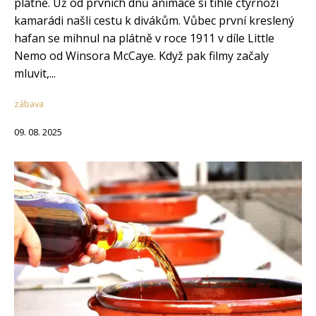
plátně. Už od prvních dnů animace si tihle čtyřnozí
kamarádi našli cestu k divákům. Vůbec první kreslený
hafan se mihnul na plátně v roce 1911 v díle Little
Nemo od Winsora McCaye. Když pak filmy začaly
mluvit,...
zábava
09. 08. 2025