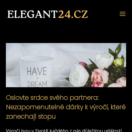
Oslovte srdce svého partnera:
Nezapomenutelné dárky k výročí, které
zanechají stopu
Výročí jsou v životě každého z nás důležitou událostí,