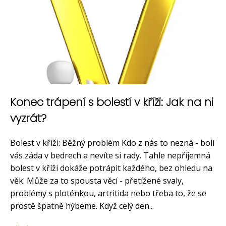
Konec trápení s bolestí v kříži: Jak na ni
vyzrát?
Bolest v kříži: Běžný problém Kdo z nás to nezná - bolí
vás záda v bedrech a nevíte si rady. Tahle nepříjemná
bolest v kříži dokáže potrápit každého, bez ohledu na
věk. Může za to spousta věcí - přetížené svaly,
problémy s ploténkou, artritida nebo třeba to, že se
prostě špatně hýbeme. Když celý den...