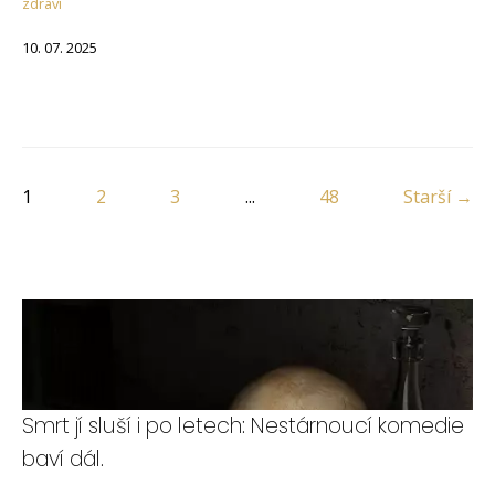
zdraví
10. 07. 2025
1
2
3
...
48
Starší →
Smrt jí sluší i po letech: Nestárnoucí komedie
baví dál.