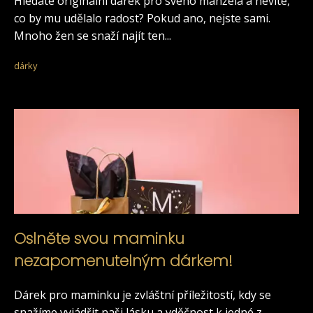
Hledáte originální dárek pro svého manžela a nevíte,
co by mu udělalo radost? Pokud ano, nejste sami.
Mnoho žen se snaží najít ten...
dárky
Oslněte svou maminku
nezapomenutelným dárkem!
Dárek pro maminku je zvláštní příležitostí, kdy se
snažíme vyjádřit naši lásku a vděčnost k jedné z