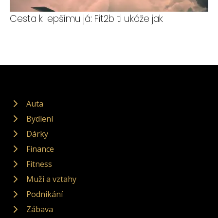
Cesta k lepšímu já: Fit2b ti ukáže jak
Auta
Bydlení
Dárky
Finance
Fitness
Muži a vztahy
Podnikání
Zábava