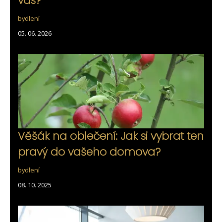
vás?
bydlení
05. 06. 2026
Věšák na oblečení: Jak si vybrat ten
pravý do vašeho domova?
bydlení
08. 10. 2025