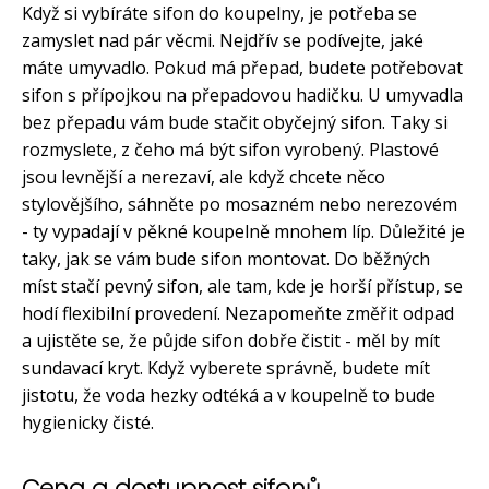
Když si vybíráte sifon do koupelny, je potřeba se
zamyslet nad pár věcmi. Nejdřív se podívejte, jaké
máte umyvadlo. Pokud má přepad, budete potřebovat
sifon s přípojkou na přepadovou hadičku. U umyvadla
bez přepadu vám bude stačit obyčejný sifon. Taky si
rozmyslete, z čeho má být sifon vyrobený. Plastové
jsou levnější a nerezaví, ale když chcete něco
stylovějšího, sáhněte po mosazném nebo nerezovém
- ty vypadají v pěkné koupelně mnohem líp. Důležité je
taky, jak se vám bude sifon montovat. Do běžných
míst stačí pevný sifon, ale tam, kde je horší přístup, se
hodí flexibilní provedení. Nezapomeňte změřit odpad
a ujistěte se, že půjde sifon dobře čistit - měl by mít
sundavací kryt. Když vyberete správně, budete mít
jistotu, že voda hezky odtéká a v koupelně to bude
hygienicky čisté.
Cena a dostupnost sifonů