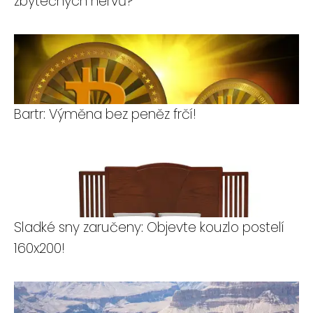
zbytečných nervů?
Bartr: Výměna bez peněz frčí!
Sladké sny zaručeny: Objevte kouzlo postelí
160x200!