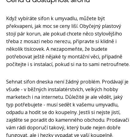
Když vybíráte sifon k umyvadlu, můžete být
překvapeni, jak moc se ceny liší. Obyčejný plastový
stojí pár korun, ale pokud chcete něco stylovějšího
třeba z mosazi nebo nerezu, připravte si klidně i
několik tisícovek. A nezapomeňte, že budete
potřebovat ještě nějaké ty montážní věci, případně
počítejte i s instalací, pokud si na to sami netroufnete.
Sehnat sifon dneska není žádný problém. Prodávají je
všude - v běžných instalatérstvích, velkých hobby
marketech i na internetu. Důležité je ale vědět, jaký
typ potřebujete - musí sedět k vašemu umyvadlu,
odpadu a hodit se do koupelny. Jestli si nejste jistí,
zajděte se poradit do kamenného obchodu. Prodavači
vám rádi doporučí takový, který bude nejen dobře
fungovat, ale i hezky vypadat ve vaší koupelně.