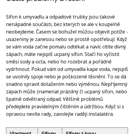
Sifon k umyvadlu a odpadové trubky jsou takové
nenápadné součásti, bez kterých se ale v koupelně
neobejdeme. Časem se bohužel můžou objevit potíže -
usazeniny je zanesou nebo se prostě opotřebují. Když
se vám voda začne pomalu odtékat a navíc cítíte divný
zápach, máte nejspíš ucpaný sifon. Stačí ho vyčistit
směsí sody a octa, nebo ho rozebrat a pořádně
vydrhnout. Pokud vám od umyvadla kape voda, nejspíš
se uvolnily spoje nebo je poškozené těsnění. To se dá
snadno spravit dotažením nebo výměnou. Nepříjemný
zápach může znamenat prázdný či ucpaný sifon, nebo
špatně odvětraný odpad. Většině problémů
předejdete pravidelným čištěním a údržbou. Když si s
opravou nevíte rady, zavolejte raději instalatéra.
Vlastnost
Sifony
Sifony z kovu