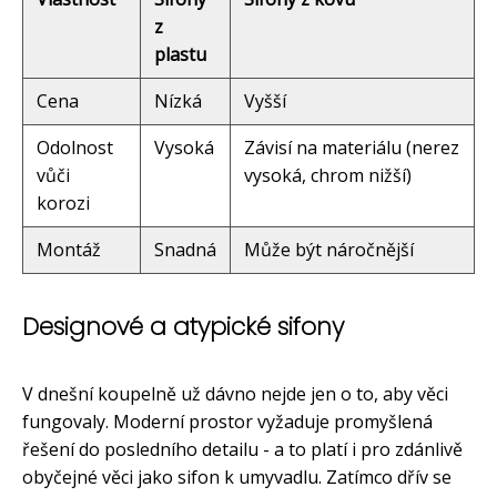
z
plastu
Cena
Nízká
Vyšší
Odolnost
Vysoká
Závisí na materiálu (nerez
vůči
vysoká, chrom nižší)
korozi
Montáž
Snadná
Může být náročnější
Designové a atypické sifony
V dnešní koupelně už dávno nejde jen o to, aby věci
fungovaly. Moderní prostor vyžaduje promyšlená
řešení do posledního detailu - a to platí i pro zdánlivě
obyčejné věci jako sifon k umyvadlu. Zatímco dřív se