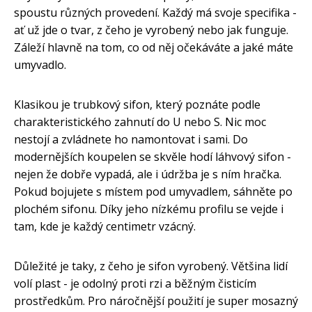
spoustu různých provedení. Každý má svoje specifika -
ať už jde o tvar, z čeho je vyrobený nebo jak funguje.
Záleží hlavně na tom, co od něj očekáváte a jaké máte
umyvadlo.
Klasikou je trubkový sifon, který poznáte podle
charakteristického zahnutí do U nebo S. Nic moc
nestojí a zvládnete ho namontovat i sami. Do
modernějších koupelen se skvěle hodí láhvový sifon -
nejen že dobře vypadá, ale i údržba je s ním hračka.
Pokud bojujete s místem pod umyvadlem, sáhněte po
plochém sifonu. Díky jeho nízkému profilu se vejde i
tam, kde je každý centimetr vzácný.
Důležité je taky, z čeho je sifon vyrobený. Většina lidí
volí plast - je odolný proti rzi a běžným čisticím
prostředkům. Pro náročnější použití je super mosazný