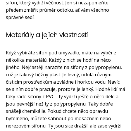
sifon, který vydrží věčnost. Jen si nezapomeňte
předem změřit průměr odtoku, ať vám všechno
správně sedí.
Materiály a jejich vlastnosti
Když vybíráte sifon pod umyvadlo, máte na výběr z
několika materiálů. Každý z nich se hodí na něco
jiného. Nejčastěji narazíte na sifony z polypropylenu,
což je takový běžný plast. Je levný, odolá různým
čisticím prostředkům a zvládne i horkou vodu. Navíc
se s ním dobře pracuje, protože je lehký. Hodně lidí má
taky rádo sifony z PVC - ty vydrží ještě o něco déle a
jsou pevnější než ty z polypropylenu. Taky dobře
snášejí chemikálie. Pokud chcete něco opravdu
bytelného, můžete sáhnout po mosazném nebo
nerezovém sifonu. Ty jsou sice dražší, ale zase vydrží