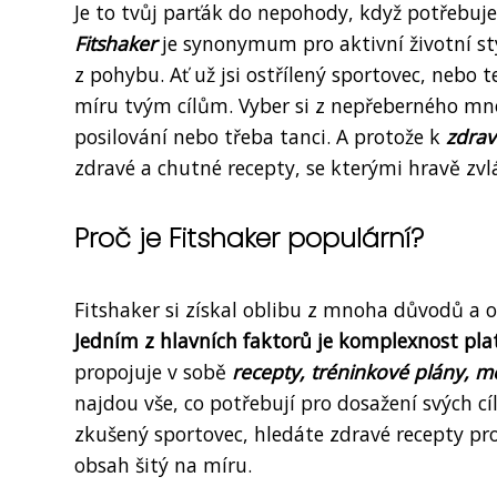
Je to tvůj parťák do nepohody, když potřebuje
Fitshaker
je synonymum pro aktivní životní sty
z pohybu. Ať už jsi ostřílený sportovec, nebo 
míru tvým cílům. Vyber si z nepřeberného množ
posilování nebo třeba tanci. A protože k
zdrav
zdravé a chutné recepty, se kterými hravě zvl
Proč je Fitshaker populární?
Fitshaker si získal oblibu z mnoha důvodů a os
Jedním z hlavních faktorů je komplexnost pla
propojuje v sobě
recepty, tréninkové plány, m
najdou vše, co potřebují pro dosažení svých cí
zkušený sportovec, hledáte zdravé recepty pr
obsah šitý na míru.