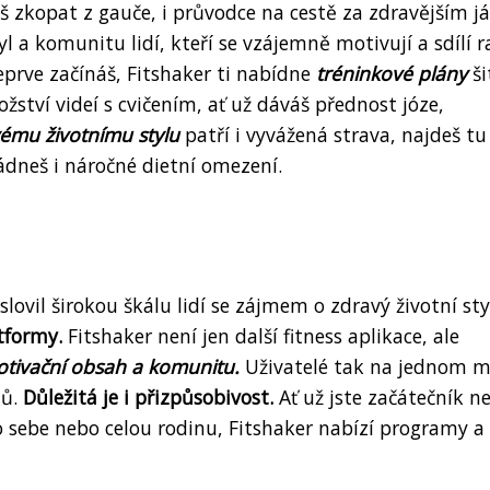
š zkopat z gauče, i průvodce na cestě za zdravějším já
l a komunitu lidí, kteří se vzájemně motivují a sdílí 
teprve začínáš, Fitshaker ti nabídne
tréninkové plány
ši
ství videí s cvičením, ať už dáváš přednost józe,
ému životnímu stylu
patří i vyvážená strava, najdeš tu 
ádneš i náročné dietní omezení.
lovil širokou škálu lidí se zájmem o zdravý životní sty
tformy.
Fitshaker není jen další fitness aplikace, ale
otivační obsah a komunitu.
Uživatelé tak na jednom m
lů.
Důležitá je i přizpůsobivost.
Ať už jste začátečník n
o sebe nebo celou rodinu, Fitshaker nabízí programy a