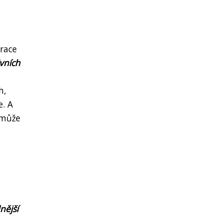
trace
ivních
h,
e. A
 může
nější