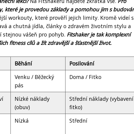
neční lekci?
Na Fitshakeru najdete zkrátka vše.
Pro
my, které je provedou základy a pomohou jim s budová
jší workouty, které prověří jejich limity. Kromě videí s
avá a chutná jídla, články o zdravém životním stylu a
lí stejnou vášeň pro pohyb.
Fitshaker je tak komplexní
itness cílů a žít zdravější a šťastnější život.
Běhání
Posilování
Venku / Běžecký
Doma / Fitko
pás
ví
Nízké náklady
Střední náklady (vybavení
(obuv)
fitko)
Nízká
Střední