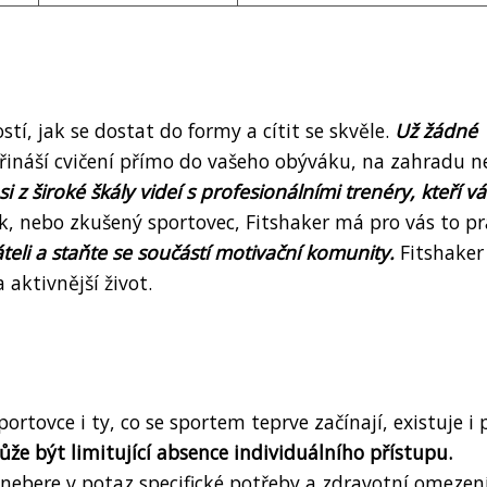
í, jak se dostat do formy a cítit se skvěle.
Už žádné
řináší cvičení přímo do vašeho obýváku, na zahradu n
si z široké škály videí s profesionálními trenéry, kteří vá
ík, nebo zkušený sportovec, Fitshaker má pro vás to pr
áteli a staňte se součástí motivační komunity.
Fitshake
 aktivnější život.
ortovce i ty, co se sportem teprve začínají, existuje i 
že být limitující absence individuálního přístupu.
nebere v potaz specifické potřeby a zdravotní omezen