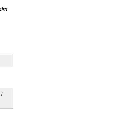
ním
 /