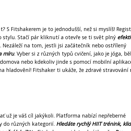
t? S Fitshakerem je to jednodušší, než si myslíš! Regis
tylu. Stačí pár kliknutí a otevře se ti svět plný
efekt
 Nezáleží na tom, jestli jsi začátečník nebo ostřílený
a míru
. Vyber si z různých typů cvičení, jako je jóga, bě
 domova nebo kdekoliv jinde s pomocí mobilní aplikac
a hladovění! Fitshaker ti ukáže, že zdravé stravování
ať už je váš cíl jakýkoli. Platforma nabízí nepřeberné
ny do různých kategorií.
Hledáte rychlý HIIT trénink, klid