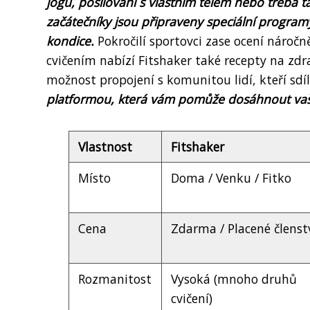
jógu, posilování s vlastním tělem nebo třeba ta
začátečníky jsou připraveny speciální progra
kondice.
Pokročilí sportovci zase ocení náročně
cvičením nabízí Fitshaker také recepty na zdr
možnost propojení s komunitou lidí, kteří sdí
platformou, která vám pomůže dosáhnout vašich f
Vlastnost
Fitshaker
Místo
Doma / Venku / Fitko
Cena
Zdarma / Placené členst
Rozmanitost
Vysoká (mnoho druhů
cvičení)