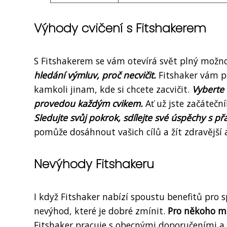
Výhody cvičení s Fitshakerem
S Fitshakerem se vám otevírá svět plný možnost
hledání výmluv, proč necvičit.
Fitshaker vám p
kamkoli jinam, kde si chcete zacvičit.
Vyberte 
provedou každým cvikem.
Ať už jste začátečn
Sledujte svůj pokrok, sdílejte své úspěchy s př
pomůže dosáhnout vašich cílů a žít zdravější a
Nevýhody Fitshakeru
I když Fitshaker nabízí spoustu benefitů pro sp
nevýhod, které je dobré zmínit.
Pro někoho mů
Fitshaker pracuje s obecnými doporučeními a 