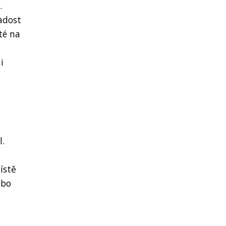
.
radost
té na
i
l.
ístě
ebo