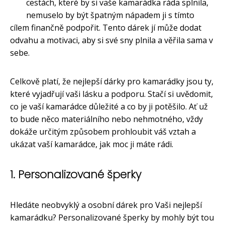
cestách, které by si vaše kamarádka ráda splnila,
nemuselo by být špatným nápadem ji s tímto
cílem finančně podpořit. Tento dárek jí může dodat
odvahu a motivaci, aby si své sny plnila a věřila sama v
sebe.
Celkově platí, že nejlepší dárky pro kamarádky jsou ty,
které vyjadřují vaši lásku a podporu. Stačí si uvědomit,
co je vaší kamarádce důležité a co by ji potěšilo. Ať už
to bude něco materiálního nebo nehmotného, vždy
dokáže určitým způsobem prohloubit váš vztah a
ukázat vaší kamarádce, jak moc ji máte rádi.
1. Personalizované šperky
Hledáte neobvyklý a osobní dárek pro Vaši nejlepší
kamarádku? Personalizované šperky by mohly být tou