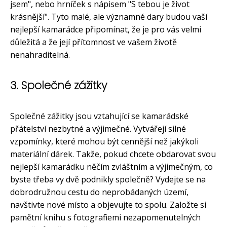
jsem", nebo hrníček s nápisem "S tebou je život
krásnější". Tyto malé, ale významné dary budou vaší
nejlepší kamarádce připomínat, že je pro vás velmi
důležitá a že její přítomnost ve vašem životě
nenahraditelná.
3. Společné zážitky
Společné zážitky jsou vztahující se kamarádské
přátelství nezbytné a výjimečné. Vytvářejí silné
vzpomínky, které mohou být cennější než jakýkoli
materiální dárek. Takže, pokud chcete obdarovat svou
nejlepší kamarádku něčím zvláštním a výjimečným, co
byste třeba vy dvě podnikly společně? Vydejte se na
dobrodružnou cestu do neprobádaných území,
navštivte nové místo a objevujte to spolu. Založte si
pamětní knihu s fotografiemi nezapomenutelných