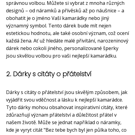
správnou volbou. Můžete si vybrat z mnoha různých
designů – od náramků a přívěsků až po náušnice – a
obohatit je o jméno Vaší kamarádky nebo jiný
významný symbol. Tento dárek bude mít nejen
estetickou hodnotu, ale také osobní význam, což ocení
každá žena. Ať už hledáte malé přivítání, narozeninový
dárek nebo cokoli jiného, personalizované šperky
jsou skvělou volbou pro vaši nejlepší kamarádku.
2. Dárky s citáty o přátelství
Dárky s citáty o přátelství jsou skvělým způsobem, jak
vyjádřit svou vděčnost a lásku k nejlepší kamarádce.
Tyto dárky mohou obsahovat inspirativní citáty, které
zdůrazňují význam přátelství a důležitost přátel v
našem životě. Může se jednat například o náramky,
kde je vyryt citát "Bez tebe bych byl jen půlka toho, co