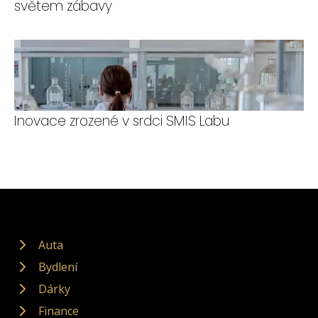
světem zábavy
Inovace zrozené v srdci SMIS Labu
Auta
Bydlení
Dárky
Finance