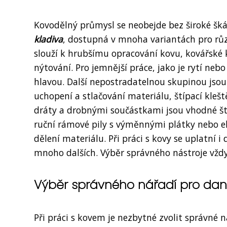
Kovodělný průmysl se neobejde bez široké škál
kladiva
, dostupná v mnoha variantách pro růz
slouží k hrubšímu opracování kovu, kovářské 
nýtování. Pro jemnější práce, jako je rytí neb
hlavou. Další nepostradatelnou skupinou jso
uchopení a stlačování materiálu, štípací klešt
dráty a drobnými součástkami jsou vhodné štíh
ruční rámové pily s výměnnými plátky nebo ele
dělení materiálu. Při práci s kovy se uplatní i 
mnoho dalších. Výběr správného nástroje vždy
Výběr správného nářadí pro dan
Při práci s kovem je nezbytné zvolit správné 