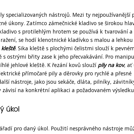
y specializovaných nástrojů. Mezi ty nejpoužívanější 
né úkony. Zatímco zámečnické kladivo se širokou hla
kladivo s protilehlým hrotem se používá k tvarování a
o ražení, se hodí klenotnické kladívko s malou a lehkou
u
kleště
. Sika kleště s plochými čelistmi slouží k pevné
ě s ostrými břity zase k jeho přecvakávání. Pro manipu
lé jehlové kleště. K řezání kovů slouží
pily na kov
, ať
ktrické přímočaré pily a děrovky pro rychlé a přesné
další nástroje, jako jsou sekáče, dláta, pilníky, závitník
 závisí na konkrétní aplikaci a požadovaném výsledku
ý úkol
nářadí pro daný úkol. Použití nesprávného nástroje mů