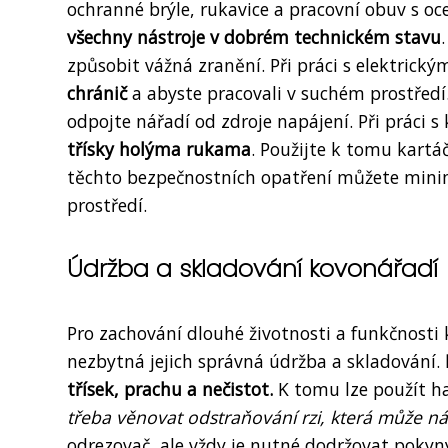
ochranné brýle, rukavice a pracovní obuv s oce
všechny nástroje v dobrém technickém stavu
způsobit vážná zranění. Při práci s elektrick
chránič
a abyste pracovali v suchém prostřed
odpojte nářadí od zdroje napájení. Při práci s 
třísky holýma rukama
. Použijte k tomu kart
těchto bezpečnostních opatření můžete minima
prostředí.
Údržba a skladování kovonářadí
Pro zachování dlouhé životnosti a funkčnosti 
nezbytná jejich správná údržba a skladování.
třísek, prachu a nečistot.
K tomu lze použít ha
třeba věnovat odstraňování rzi, která může ná
odrezovač, ale vždy je nutné dodržovat pokyn