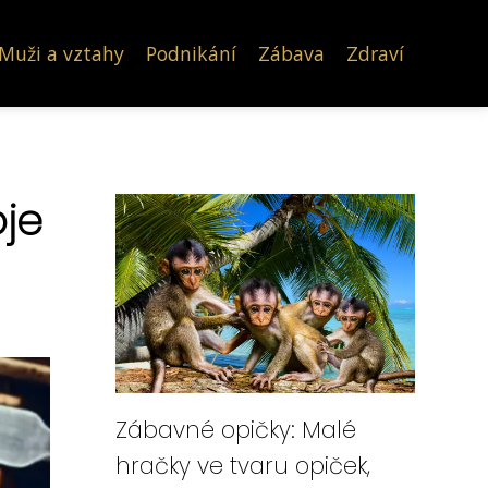
Muži a vztahy
Podnikání
Zábava
Zdraví
oje
Zábavné opičky: Malé
hračky ve tvaru opiček,