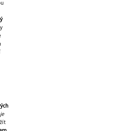
ou
ý
dy
e
m
í
vých
je
žít
jem,