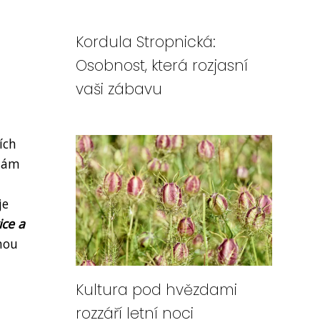
Kordula Stropnická:
Osobnost, která rozjasní
vaši zábavu
ích
 nám
je
ice a
uhou
Kultura pod hvězdami
rozzáří letní noci