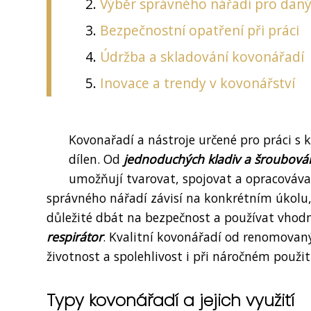
Výběr správného nářadí pro daný
Bezpečnostní opatření při práci
Údržba a skladování kovonářadí
Inovace a trendy v kovonářství
Kovonařadí a nástroje určené pro práci s
dílen. Od
jednoduchých kladiv a šroubová
umožňují tvarovat, spojovat a opracovávat
správného nářadí závisí na konkrétním úkolu,
důležité dbát na bezpečnost a používat vhod
respirátor
. Kvalitní kovonářadí od renomovanýc
životnost a spolehlivost i při náročném použití
Typy kovonářadí a jejich využití