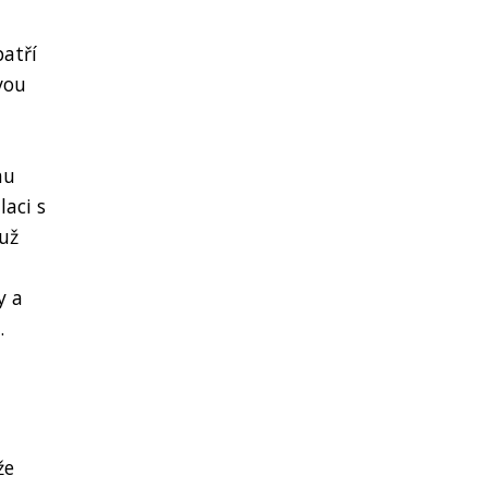
patří
vou
mu
laci s
 už
y a
.
že