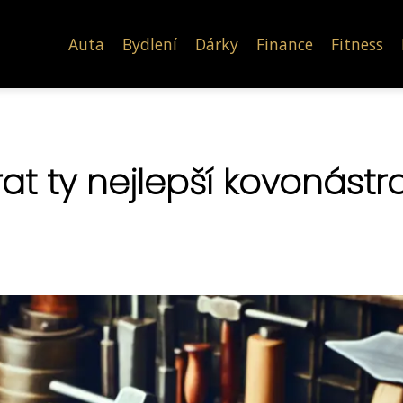
Auta
Bydlení
Dárky
Finance
Fitness
at ty nejlepší kovonástr