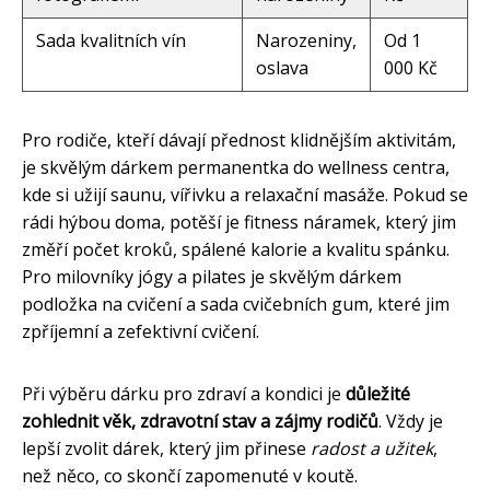
Sada kvalitních vín
Narozeniny,
Od 1
oslava
000 Kč
Pro rodiče, kteří dávají přednost klidnějším aktivitám,
je skvělým dárkem permanentka do wellness centra,
kde si užijí saunu, vířivku a relaxační masáže. Pokud se
rádi hýbou doma, potěší je fitness náramek, který jim
změří počet kroků, spálené kalorie a kvalitu spánku.
Pro milovníky jógy a pilates je skvělým dárkem
podložka na cvičení a sada cvičebních gum, které jim
zpříjemní a zefektivní cvičení.
Při výběru dárku pro zdraví a kondici je
důležité
zohlednit věk, zdravotní stav a zájmy rodičů
. Vždy je
lepší zvolit dárek, který jim přinese
radost a užitek
,
než něco, co skončí zapomenuté v koutě.