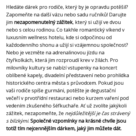
Hledáte dárek pro rodiče, který by je opravdu potěšil?
Zapomeňte na další vázu nebo sadu ručníků! Darujte
jim
nezapomenutelný zážitek
, který si užijí ve dvou
nebo s celou rodinou. Co takhle romantický víkend v
luxusním wellness hotelu, kde si odpočinou od
každodenního shonu a užijí si vzájemnou společnost?
Nebo je vezměte na adrenalinovou jízdu na
čtyřkolkách, která jim rozproudí krev v žilách. Pro
milovníky kultury se nabízí vstupenky na koncert
oblíbené kapely, divadelní představení nebo prohlídka
historického centra města s průvodcem. Pokud jsou
vaši rodiče spíše gurmáni, potěšte je degustační
večeří v prvotřídní restauraci nebo kurzem vaření pod
vedením zkušeného šéfkuchaře. Ať už zvolíte jakýkoli
zážitek, nezapomeňte, že
nejdůležitější je čas strávený
s blízkými
.
Společné vzpomínky na krásné chvíle jsou
totiž tím nejcennějším dárkem, jaký jim můžete dát.