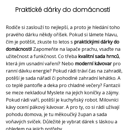
Praktické dárky do domácnosti
Rodiče si zaslouží to nejlepší, a proto je hledání toho
pravého dárku někdy oříšek. Pokud si lámete hlavu,
čím je potěšit, zkuste to letos s
praktickými dárky do
domácnosti
! Zapomeňte na lapače prachu, vsaďte na
užitečnost a funkčnost. Co třeba
kvalitní sada hrnců
,
která jim usnadní vaření? Nebo
moderní kávovar
pro
ranní dávku energie? Pokud rádi tráví čas na zahradě,
potěší je sada nářadí či pohodlné zahradní lehátko. A
co teplé pantofle a deka pro chladné večery? Fantazii
se meze nekladou! Myslete na jejich koníčky a zájmy.
Pokud rádi vaří, potěší je kuchyňský robot. Milovníci
kávy ocení pákový kávovar. A pro ty, co si rádi užívají
pohodu domova, je tu měkoučký župan a sada
voňavých svíček. Důležité je vybrat dárek s láskou a
ohledem na jejich potřeby.