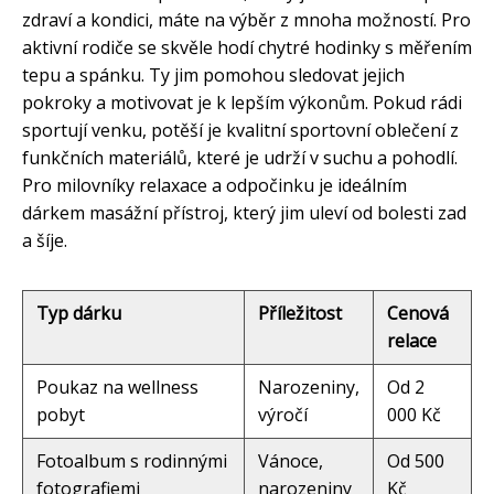
zdraví a kondici, máte na výběr z mnoha možností. Pro
aktivní rodiče se skvěle hodí chytré hodinky s měřením
tepu a spánku. Ty jim pomohou sledovat jejich
pokroky a motivovat je k lepším výkonům. Pokud rádi
sportují venku, potěší je kvalitní sportovní oblečení z
funkčních materiálů, které je udrží v suchu a pohodlí.
Pro milovníky relaxace a odpočinku je ideálním
dárkem masážní přístroj, který jim uleví od bolesti zad
a šíje.
Typ dárku
Příležitost
Cenová
relace
Poukaz na wellness
Narozeniny,
Od 2
pobyt
výročí
000 Kč
Fotoalbum s rodinnými
Vánoce,
Od 500
fotografiemi
narozeniny
Kč