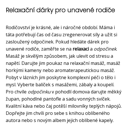
Relaxační dárky pro unavené rodiče
Rodičovství je krásné, ale i náročné období. Máma i
táta potřebují čas od času zregenerovat síly a užít si
zasloužený odpočinek. Pokud hledáte dárek pro
unavené rodiče, zaměřte se na
relaxaci
a
odpočinek
.
Masáž je skvělým způsobem, jak ulevit od stresu a
napětí. Darujte jim poukaz na relaxační masáž, masáž
horkými kameny nebo aromaterapeutickou masáž.
Pobyt v lázních jim poskytne komplexní péči o tělo i
mysl. Vyberte balíček s masážemi, zábaly a koupelí.
Pro chvíle
odpočinku
v pohodlí domova darujte měkký
župan, pohodlné pantofle a sadu vonných svíček.
Kvalitní káva nebo čaj potěší milovníky teplých nápojů.
Dopřejte jim chvíli pro sebe s knihou oblíbeného
autora nebo s novým albem jejich oblíbené kapely.