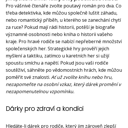
Pro vášnivé čtenáře zvolte poutavý román pro dva. Co
třeba detektivka, kde můžou společně luštit záhadu,
nebo romantický příběh, u kterého se zanechání chytí
za ruce? Pokud mají rádi historii, potěší je biografie
významné osobnosti nebo kniha o historii vašeho
kraje. Pro hravé rodiče se nabízí nepřeberné množství
společenských her. Strategické hry prověří jejich
myšlení a taktiku, zatímco u karetních her si užijí
spoustu smíchu a napětí. Pokud jsou vaši rodiče
soutěživí, sáhněte po vědomostních hrách, kde můžou
poměřit své znalosti.
Ať už zvolíte knihu nebo hru,
nezapomeňte na osobní vzkaz, který dárek promění v
nezapomenutelnou vzpomínku.
Dárky pro zdraví a kondici
Hledáte-li dárek pro rodiče, který jim zároveň zlepší