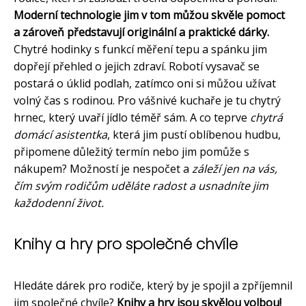
Moderní technologie jim v tom můžou skvěle pomoct
a zároveň představují originální a praktické dárky.
Chytré hodinky s funkcí měření tepu a spánku jim
dopřejí přehled o jejich zdraví. Robotí vysavač se
postará o úklid podlah, zatímco oni si můžou užívat
volný čas s rodinou. Pro vášnivé kuchaře je tu chytrý
hrnec, který uvaří jídlo téměř sám. A co teprve
chytrá
domácí asistentka
, která jim pustí oblíbenou hudbu,
připomene důležitý termín nebo jim pomůže s
nákupem? Možností je nespočet a
záleží jen na vás,
čím svým rodičům uděláte radost a usnadníte jim
každodenní život.
Knihy a hry pro společné chvíle
Hledáte dárek pro rodiče, který by je spojil a zpříjemnil
jim společné chvíle?
Knihy a hry jsou skvělou volbou!