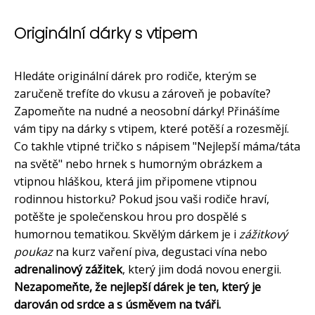
Originální dárky s vtipem
Hledáte originální dárek pro rodiče, kterým se
zaručeně trefíte do vkusu a zároveň je pobavíte?
Zapomeňte na nudné a neosobní dárky! Přinášíme
vám tipy na dárky s vtipem, které potěší a rozesmějí.
Co takhle vtipné tričko s nápisem "Nejlepší máma/táta
na světě" nebo hrnek s humorným obrázkem a
vtipnou hláškou, která jim připomene vtipnou
rodinnou historku? Pokud jsou vaši rodiče hraví,
potěšte je společenskou hrou pro dospělé s
humornou tematikou. Skvělým dárkem je i
zážitkový
poukaz
na kurz vaření piva, degustaci vína nebo
adrenalinový zážitek
, který jim dodá novou energii.
Nezapomeňte, že nejlepší dárek je ten, který je
darován od srdce a s úsměvem na tváři.