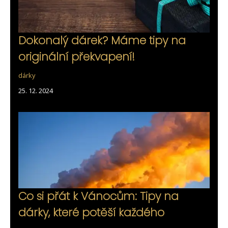
Dokonalý dárek? Máme tipy na
originální překvapení!
dárky
25. 12. 2024
Co si přát k Vánocům: Tipy na
dárky, které potěší každého