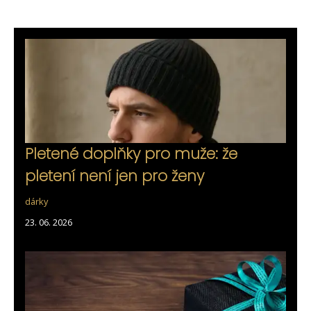
Pletené doplňky pro muže: že
pletení není jen pro ženy
dárky
23. 06. 2026