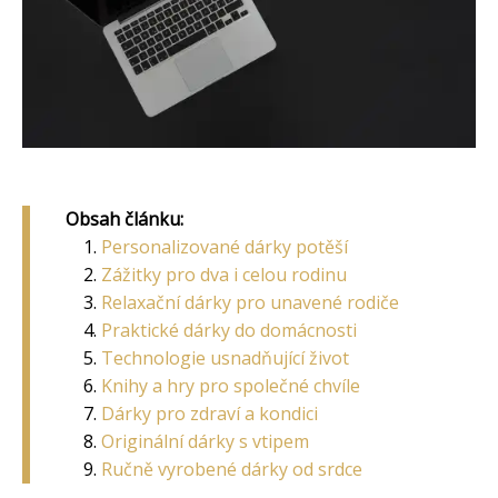
Obsah článku:
Personalizované dárky potěší
Zážitky pro dva i celou rodinu
Relaxační dárky pro unavené rodiče
Praktické dárky do domácnosti
Technologie usnadňující život
Knihy a hry pro společné chvíle
Dárky pro zdraví a kondici
Originální dárky s vtipem
Ručně vyrobené dárky od srdce