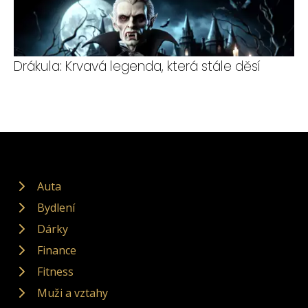
Drákula: Krvavá legenda, která stále děsí
Auta
Bydlení
Dárky
Finance
Fitness
Muži a vztahy