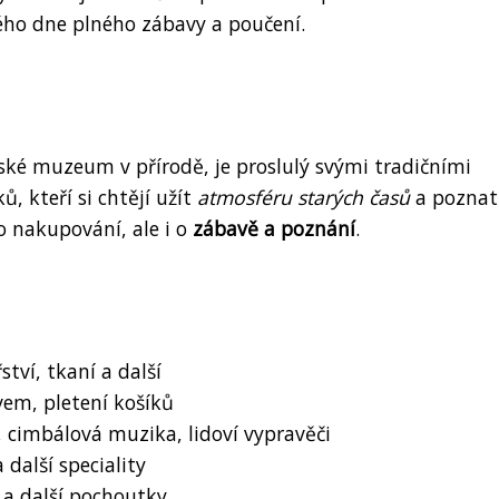
ého dne plného zábavy a poučení.
ké muzeum v přírodě, je proslulý svými tradičními
ů, kteří si chtějí užít
atmosféru starých časů
a poznat
o nakupování, ale i o
zábavě a poznání
.
ství, tkaní a další
vem, pletení košíků
, cimbálová muzika, lidoví vypravěči
 další speciality
 a další pochoutky