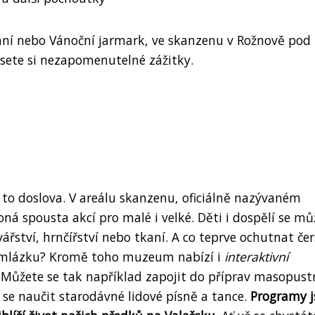
zimní nebo Vánoční jarmark, ve skanzenu v Rožnově pod
sete si nezapomenutelné zážitky.
 to doslova. V areálu skanzenu, oficiálně nazývaném
ná spousta akcí pro malé i velké. Děti i dospělí se m
vářství, hrnčířství nebo tkaní. A co teprve ochutnat če
 pomlázku? Kromě toho muzeum nabízí i
interaktivní
. Můžete se tak například zapojit do příprav masopust
 se naučit starodávné lidové písně a tance.
Programy j