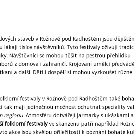
ových staveb v Rožnově pod Radhoštěm jsou dějiště
 lákají tisíce návštěvníků. Tyto festivaly oživují tradic
iky. Návštěvníci se mohou těšit na pestrou přehlídku
ouborů z domova i zahraničí. Krojovaní umělci předvádě
, tkaní a další. Děti i dospělí si mohou vyzkoušet různé
olklorní festivaly v Rožnově pod Radhoštěm také boh
i tak mají jedinečnou možnost ochutnat speciality va
m regionu
. Atmosféru dotvářejí jarmarky s ukázkami a
í folklorní festivaly
ve skanzenu patří například Rožn
yto akce jsou skvělou příležitostí k poznání bohaté ku