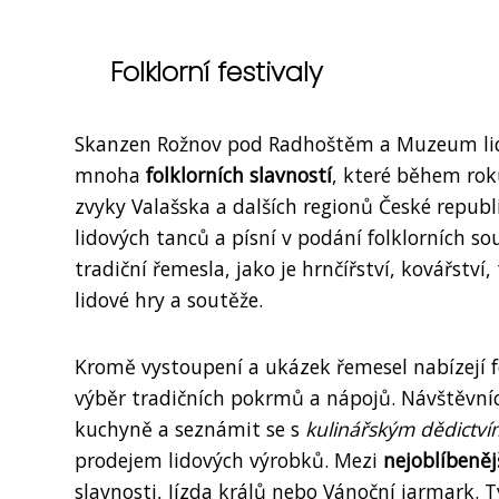
Folklorní festivaly
Skanzen Rožnov pod Radhoštěm a Muzeum lid
mnoha
folklorních slavností
, které během roku
zvyky Valašska a dalších regionů České republ
lidových tanců a písní v podání folklorních s
tradiční řemesla, jako je hrnčířství, kovářství
lidové hry a soutěže.
Kromě vystoupení a ukázek řemesel nabízejí f
výběr tradičních pokrmů a nápojů. Návštěvníc
kuchyně a seznámit se s
kulinářským dědictví
prodejem lidových výrobků. Mezi
nejoblíbenějš
slavnosti, Jízda králů nebo Vánoční jarmark. T