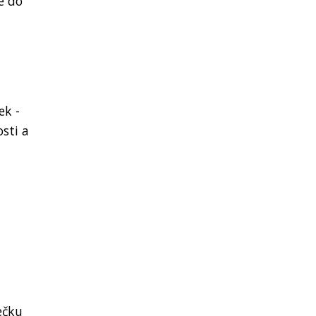
e do
ek -
sti a
ečku