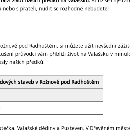
líží život našich předků na Valašsku.
Ať už se chystát
nebo s přáteli, nudit se rozhodně nebudete!
ožnově pod Radhoštěm, si můžete užít nevšední zážit
ení průvodci vám přiblíží život na Valašsku v minulo
esly našich předků.
dových staveb v Rožnově pod Radhoštěm
0
stečka, Valašské dědiny a Pusteven. V Dřevěném měst