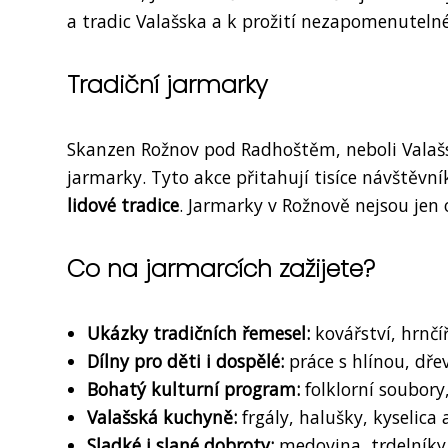
a tradic Valašska a k prožití nezapomenuteln
Tradiční jarmarky
Skanzen Rožnov pod Radhoštěm, neboli Valašs
jarmarky. Tyto akce přitahují tisíce návštěvník
lidové tradice
. Jarmarky v Rožnově nejsou jen 
Co na jarmarcích zažijete?
Ukázky tradičních řemesel:
kovářství, hrnčíř
Dílny pro děti i dospělé:
práce s hlínou, dře
Bohatý kulturní program:
folklorní soubory
Valašská kuchyně:
frgály, halušky, kyselica a
Sladké i slané dobroty:
medovina, trdelníky