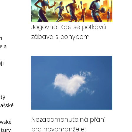
Jogovna: Kde se potkává
zábava s pohybem
m
e a
jí
atý
lašské
Nezapomenutelná přání
ovské
pro novomanžele:
ltury