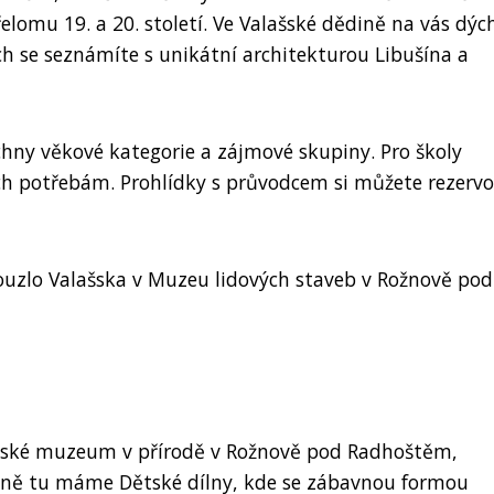
lomu 19. a 20. století. Ve Valašské dědině na vás dýc
h se seznámíte s unikátní architekturou Libušína a
ny věkové kategorie a zájmové skupiny. Pro školy
ch potřebám. Prohlídky s průvodcem si můžete rezerv
 kouzlo Valašska v Muzeu lidových staveb v Rožnově pod
šské muzeum v přírodě v Rožnově pod Radhoštěm,
 ně tu máme Dětské dílny, kde se zábavnou formou