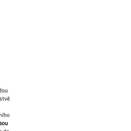
ůžou
rstvě
ního
sou