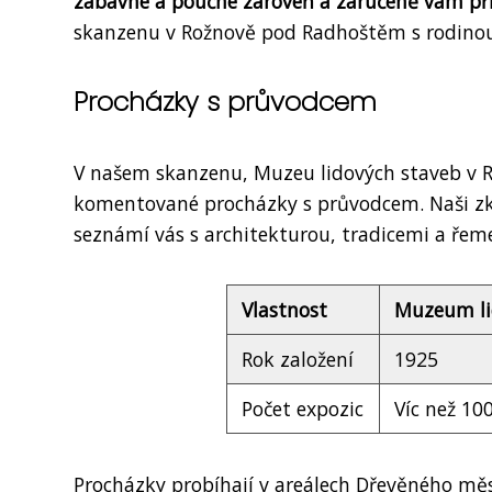
zábavné a poučné zároveň a zaručeně vám přib
skanzenu v Rožnově pod Radhoštěm s rodinou 
Procházky s průvodcem
V našem skanzenu, Muzeu lidových staveb v R
komentované procházky s průvodcem. Naši zkuš
seznámí vás s architekturou, tradicemi a řem
Vlastnost
Muzeum li
Rok založení
1925
Počet expozic
Víc než 10
Procházky probíhají v areálech Dřevěného mě