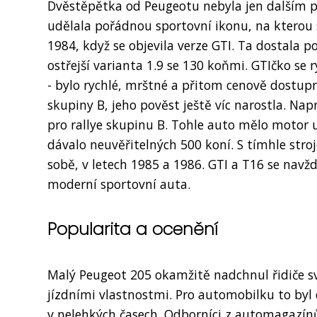
Dvěstěpětka od Peugeotu nebyla jen dalším p
udělala pořádnou sportovní ikonu, na kterou 
1984, když se objevila verze GTI. Ta dostala 
ostřejší varianta 1.9 se 130 koňmi. GTIčko se
- bylo rychlé, mrštné a přitom cenově dostupn
skupiny B, jeho pověst ještě víc narostla. Na
pro rallye skupinu B. Tohle auto mělo motor 
dávalo neuvěřitelných 500 koní. S tímhle stro
sobě, v letech 1985 a 1986. GTI a T16 se nav
moderní sportovní auta.
Popularita a ocenění
Malý Peugeot 205 okamžitě nadchnul řidiče 
jízdními vlastnostmi. Pro automobilku to byl 
v nelehkých časech. Odborníci z automagazínů