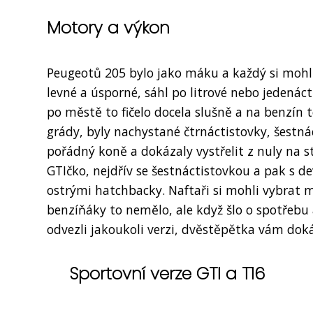
Motory a výkon
Peugeotů 205 bylo jako máku a každý si mohl
levné a úsporné, sáhl po litrové nebo jedenác
po městě to fičelo docela slušně a na benzín to
grády, byly nachystané čtrnáctistovky, šestn
pořádný koně a dokázaly vystřelit z nuly na st
GTIčko, nejdřív se šestnáctistovkou a pak s d
ostrými hatchbacky. Naftaři si mohli vybrat 
benzíňáky to nemělo, ale když šlo o spotřebu a
odvezli jakoukoli verzi, dvěstěpětka vám doká
Sportovní verze GTI a T16