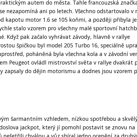
raktickým autem do města. Tahle francouzská značka
se nezapomíná ani po letech. Všechno odstartovalo v 
pod kapotu motor 1.6 se 105 koňmi, a později přibyla j
 rychle stalo vzorem pro všechny malé sportovní hatch
é. Když pak začalo vyhrávat závody, hlavně v rallye
prostou špičkou byl model 205 Turbo 16, speciálně upr
uprostřed, poháněná byla všechna kola a v závodní ver
jem Peugeot ovládl mistrovství světa v rallye dvakrát 
ždy zapsaly do dějin motorismu a dodnes jsou vzorem 
svým šarmantním vzhledem, nízkou spotřebou a skvěl
doslova jackpot, který jí pomohl postavit se znovu na
 nešetřili chválou a vůz sbíral jedno ocenění za druh