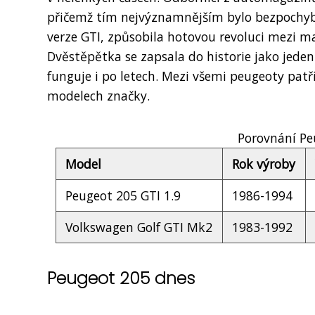
přičemž tím nejvýznamnějším bylo bezpochyby
verze GTI, způsobila hotovou revoluci mezi m
Dvěstěpětka se zapsala do historie jako jeden
funguje i po letech. Mezi všemi peugeoty patř
modelech značky.
Porovnání Pe
Model
Rok výroby
Peugeot 205 GTI 1.9
1986-1994
Volkswagen Golf GTI Mk2
1983-1992
Peugeot 205 dnes