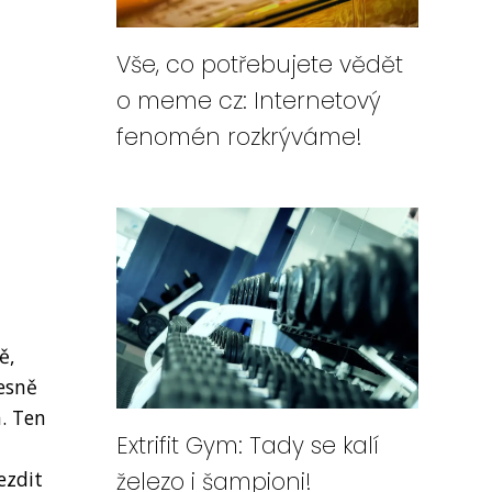
Vše, co potřebujete vědět
o meme cz: Internetový
fenomén rozkrýváme!
ě,
řesně
a. Ten
Extrifit Gym: Tady se kalí
ezdit
železo i šampioni!