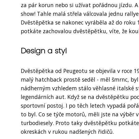
za pár korun nebo si užívat pořádnou jízdu. A 
show! Tahle malá střela válcovala jednu rally
Dvěstěpětka se nakonec vyráběla až do roku 199
potkáte zachovalou dvěstěpětku, víte, že kou
Design a styl
Dvěstěpětka od Peugeotu se objevila v roce 19
malý hatchback prostě seděl - měl šmrnc, byl š
nádherným vzhledem stálo věhlasné italské st
legendárních aut. Když se na dvěstěpětku podí
sportovní postoj. I po těch letech vypadá poř
to byl. Co se týče motorů, měli jste na výběr
turbodiesely. Proto taky dvěstěpětku potkáte
okreskách v rukou nadšených řidičů.