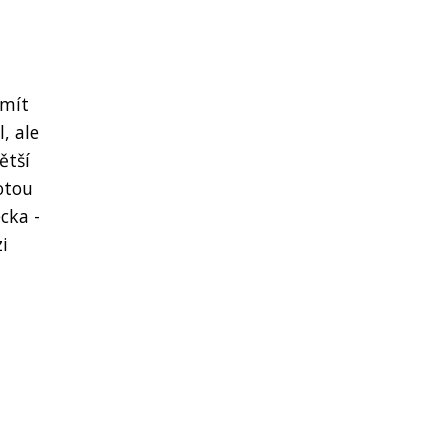
 mít
, ale
ětší
otou
cka -
i