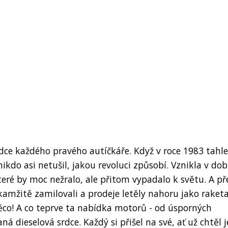
dce každého pravého autíčkáře. Když v roce 1983 tahle
ikdo asi netušil, jakou revoluci způsobí. Vznikla v dob
teré by moc nežralo, ale přitom vypadalo k světu. A p
 okamžitě zamilovali a prodeje letěly nahoru jako raket
ěco! A co teprve ta nabídka motorů - od úsporných
 dieselová srdce. Každý si přišel na své, ať už chtěl j