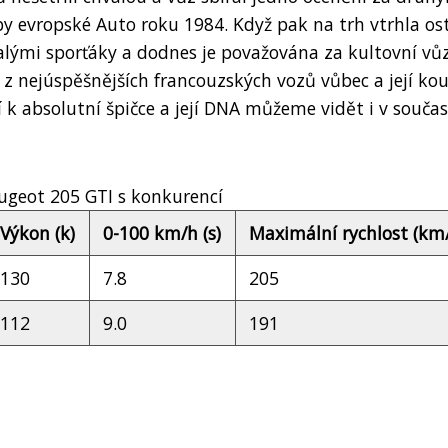
 evropské Auto roku 1984. Když pak na trh vtrhla os
alými sporťáky a dodnes je považována za kultovní vůz
 z nejúspěšnějších francouzských vozů vůbec a její kou
í k absolutní špičce a její DNA můžeme vidět i v souča
ugeot 205 GTI s konkurencí
Výkon (k)
0-100 km/h (s)
Maximální rychlost (km
130
7.8
205
112
9.0
191