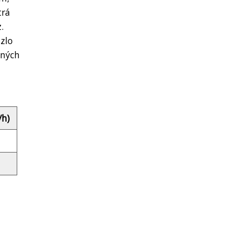
trá
.
zlo
sných
/h)