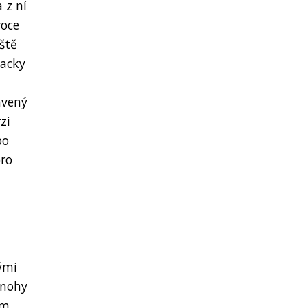
 z ní
roce
eště
backy
avený
zi
po
pro
ými
 nohy
ým,