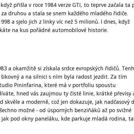
když přišla v roce 1984 verze GTI, to teprve začala ta 
e za druhou a stala se snem každého mladého řidiče.
8 a sjelo jich z linky víc než 5 milionů. I dnes, když
káte na kus pořádné automobilové historie.
83 a okamžitě si získala srdce evropských řidičů. Tenh
ikovný a na silnici s ním byla radost jezdit. Za tím
udio Pininfarina, které má v portfoliu spoustu
váte, hned vás zaujmou ty čisté linie, krátké převisy 
ád skvěle a moderně, což jen dokazuje, jak nadčasový 
 všechno možné - od úsporných benziňáků až po svižné
 jak pod okny paneláku, kde parkuje mladá rodina, t