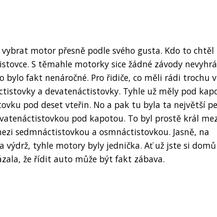
 vybrat motor přesně podle svého gusta. Kdo to chtěl
tistovce. S těmahle motorky sice žádné závody nevyhrál
 bylo fakt nenáročné. Pro řidiče, co měli rádi trochu v
áctistovky a devatenáctistovky. Tyhle už měly pod kap
ovku pod deset vteřin. No a pak tu byla ta největší pe
evatenáctistovkou pod kapotou. To byl prostě král mez
mezi sedmnáctistovkou a osmnáctistovkou. Jasně, na
 výdrž, tyhle motory byly jednička. Ať už jste si domů
zala, že řídit auto může být fakt zábava.