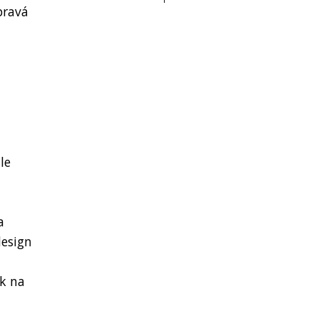
pravá
le
a
design
ak na