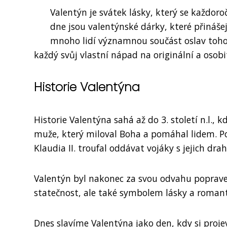
Valentýn je svátek lásky, který se každoro
dne jsou valentýnské dárky, které přináše
mnoho lidí významnou součást oslav tohot
každý svůj vlastní nápad na originální a osob
Historie Valentýna
Historie Valentýna sahá až do 3. století n.l.,
muže, který miloval Boha a pomáhal lidem. Pod
Klaudia II. troufal oddávat vojáky s jejich dra
Valentýn byl nakonec za svou odvahu poprave
statečnost, ale také symbolem lásky a romant
Dnes slavíme Valentýna jako den, kdy si proj