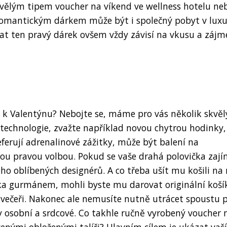
kvělým tipem voucher na víkend ve wellness hotelu ne
 romantickým dárkem může být i společný pobyt v lux
at ten pravý dárek ovšem vždy závisí na vkusu a zájm
a k Valentýnu? Nebojte se, máme pro vás několik skvěl
technologie, zvažte například novou chytrou hodinky,
eferují adrenalinové zážitky, může být balení na
ou pravou volbou. Pokud se vaše drahá polovička zají
ho oblíbených designérů. A co třeba ušít mu košili na
ička gurmánem, mohli byste mu darovat originální koší
 večeři. Nakonec ale nemusíte nutně utrácet spoustu 
ky osobní a srdcové. Co takhle ručně vyrobený voucher 