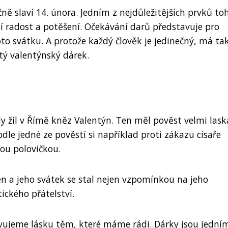
čně slaví 14. února. Jedním z nejdůležitějších prvků to
jí radost a potěšení. Očekávání darů představuje pro
o svátku. A protože každý člověk je jedinečný, má ta
itý valentýnský dárek.
 kdy žil v Římě kněz Valentýn. Ten měl pověst velmi las
le jedné ze pověstí si například proti zákazu císaře
hou polovičkou.
n a jeho svátek se stal nejen vzpomínkou na jeho
ického přátelství.
evujeme lásku těm, které máme rádi. Dárky jsou jední