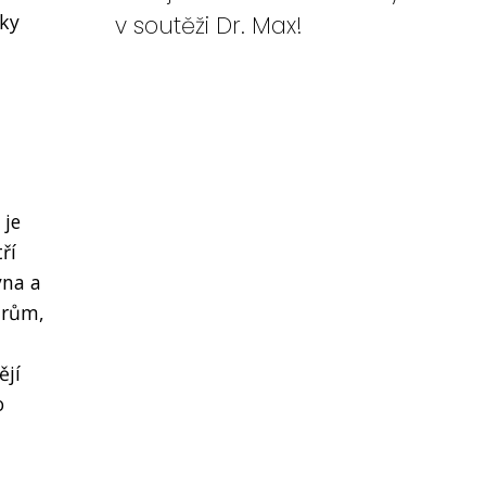
rky
v soutěži Dr. Max!
 je
ří
ýna a
arům,
ějí
o