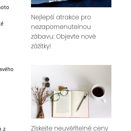
hoto
Nejlepší atrakce pro
ké
nezapomenutelnou
zábavu: Objevte nové
zážitky!
kavého
Získejte neuvěřitelné ceny
m z