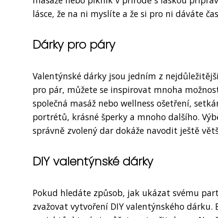
masáže nebo piknik v přírodě s láskou připrav
lásce, že na ni myslíte a že si pro ni dáváte čas 
Dárky pro páry
Valentýnské dárky jsou jedním z nejdůležitějš
pro pár, můžete se inspirovat mnoha možnost
společná masáž nebo wellness ošetření, setká
portrétů, krásné šperky a mnoho dalšího. Výb
správně zvolený dar dokáže navodit ještě vět
DIY valentýnské dárky
Pokud hledáte způsob, jak ukázat svému partn
zvažovat vytvoření DIY valentýnského dárku. 