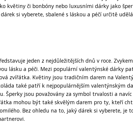
ko květiny či bonbóny nebo luxusními dárky jako špe
dárek si vyberete, sbalené s láskou a péčí určitě udělá
ředstavuje jeden z nejdůležitějších dnů v roce. Zvykem
ou lásku a péči. Mezi populární valentýnské dárky pat
šová zvířátka. Květiny jsou tradičním darem na Valent
okoláda také patří k nejpopulárnějším valentýnským d
nu. Šperky jsou považovány za symbol trvalosti a navíc
átka mohou být také skvělým darem pro ty, kteří cht
milého. Bez ohledu na to, jaký dárek si vyberete, je t
partnerovi.