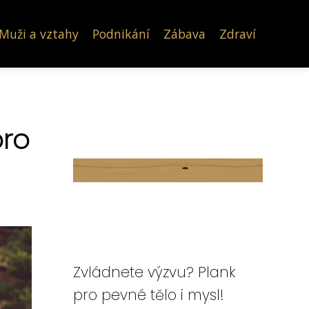
Muži a vztahy
Podnikání
Zábava
Zdraví
pro
Zvládnete výzvu? Plank
pro pevné tělo i mysl!