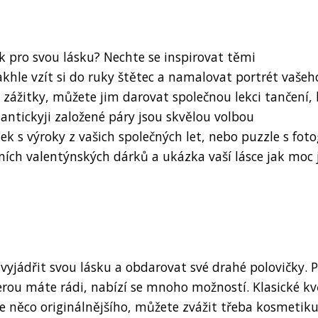
k pro svou lásku? Nechte se inspirovat těmi
khle vzít si do ruky štětec a namalovat portrét vašeh
zážitky, můžete jim darovat společnou lekci tančení,
antickyji založené páry jsou skvělou volbou
 s výroky z vašich společných let, nebo puzzle s fotog
álních valentýnských dárků a ukázka vaší lásce jak moc j
í vyjádřit svou lásku a obdarovat své drahé polovičky.
terou máte rádi, nabízí se mnoho možností. Klasické kv
te něco originálnějšího, můžete zvážit třeba kosmetik