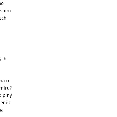
bo
usním
ech
ých
má o
 míru?
k plný
peněz
na