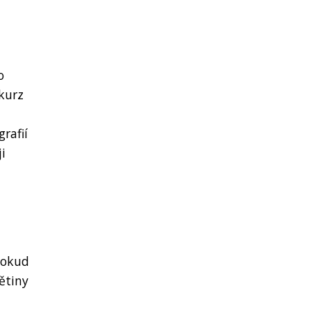
o
 kurz
rafií
i
 Pokud
ětiny
u