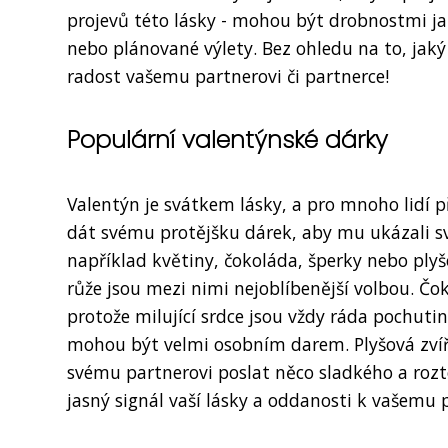
projevů této lásky - mohou být drobnostmi ja
nebo plánované výlety. Bez ohledu na to, jaký 
radost vašemu partnerovi či partnerce!
Populární valentýnské dárky
Valentýn je svátkem lásky, a pro mnoho lidí p
dát svému protějšku dárek, aby mu ukázali sv
například květiny, čokoláda, šperky nebo ply
růže jsou mezi nimi nejoblíbenější volbou. Č
protože milující srdce jsou vždy ráda pochuti
mohou být velmi osobním darem. Plyšová zvíř
svému partnerovi poslat něco sladkého a rozto
jasný signál vaší lásky a oddanosti k vašemu 