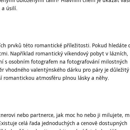
enými obloženými talíři? Hlavním cílem je ukázat vaší
a úsilí.
ích prvků této romantické příležitosti. Pokud hledáte 
mi. Například romantický víkendový pobyt v lázních,
ní s osobním fotografem na fotografování milostných
ěr vhodného valentýnského dárku pro páry je důležitý
ší romantickou atmosféru plnou lásky a něhy.
erovi nebo partnerce, jak moc ho nebo ji milujete, 
Existuje celá řada jednoduchých a cenově dostupných