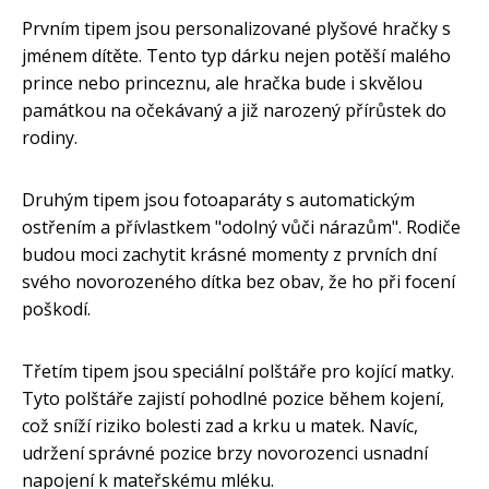
Prvním tipem jsou personalizované plyšové hračky s
jménem dítěte. Tento typ dárku nejen potěší malého
prince nebo princeznu, ale hračka bude i skvělou
památkou na očekávaný a již narozený přírůstek do
rodiny.
Druhým tipem jsou fotoaparáty s automatickým
ostřením a přívlastkem "odolný vůči nárazům". Rodiče
budou moci zachytit krásné momenty z prvních dní
svého novorozeného dítka bez obav, že ho při focení
poškodí.
Třetím tipem jsou speciální polštáře pro kojící matky.
Tyto polštáře zajistí pohodlné pozice během kojení,
což sníží riziko bolesti zad a krku u matek. Navíc,
udržení správné pozice brzy novorozenci usnadní
napojení k mateřskému mléku.