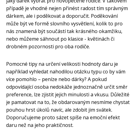
jaký dárek vybrat pro novopečené rodiče. V takovém
případě je vhodné nejen přinést radost tím správným
dárkem, ale i poděkovat a doporučit. Poděkování
může být ve formě slovního vysvětlení, kolik to pro
nás znamená být součástí tak krásného okamžiku,
nebo můžeme sáhnout po klasice - květinách či
drobném pozornosti pro oba rodiče.
Pomocné tipy na určení velikosti hodnoty daru je
například vyhledat nahodilou otázku typu co by vám
více pomohlo – peníze nebo dárky? A pokud
odpovídající osoba nedokáže jednoznačně určit směr
preference, lze zjistit jejich minulosti a vkusu. Důležité
je pamatovat na to, že obdarovaným nesmíme chystat
pouhou hrst úkolů navíc, ale zdobit jim svátek.
Doporučujeme proto sázet spíše na emoční efekt
daru než na jeho praktičnost.