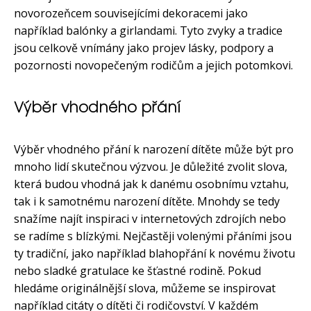
novorozeňcem souvisejícími dekoracemi jako
například balónky a girlandami. Tyto zvyky a tradice
jsou celkově vnímány jako projev lásky, podpory a
pozornosti novopečeným rodičům a jejich potomkovi.
Výběr vhodného přání
Výběr vhodného přání k narození dítěte může být pro
mnoho lidí skutečnou výzvou. Je důležité zvolit slova,
která budou vhodná jak k danému osobnímu vztahu,
tak i k samotnému narození dítěte. Mnohdy se tedy
snažíme najít inspiraci v internetových zdrojích nebo
se radíme s blízkými. Nejčastěji volenými přáními jsou
ty tradiční, jako například blahopřání k novému životu
nebo sladké gratulace ke šťastné rodině. Pokud
hledáme originálnější slova, můžeme se inspirovat
například citáty o dítěti či rodičovství. V každém