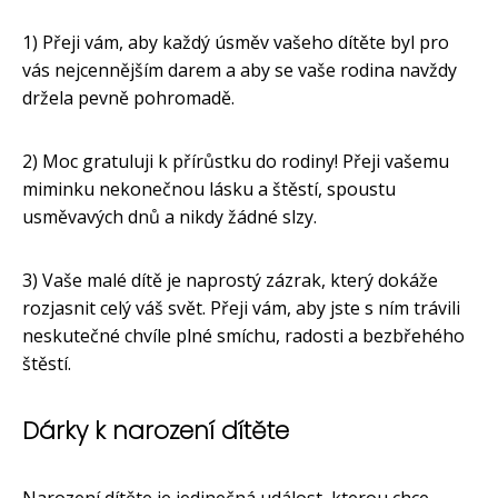
1) Přeji vám, aby každý úsměv vašeho dítěte byl pro
vás nejcennějším darem a aby se vaše rodina navždy
držela pevně pohromadě.
2) Moc gratuluji k přírůstku do rodiny! Přeji vašemu
miminku nekonečnou lásku a štěstí, spoustu
usměvavých dnů a nikdy žádné slzy.
3) Vaše malé dítě je naprostý zázrak, který dokáže
rozjasnit celý váš svět. Přeji vám, aby jste s ním trávili
neskutečné chvíle plné smíchu, radosti a bezbřehého
štěstí.
Dárky k narození dítěte
Narození dítěte je jedinečná událost, kterou chce