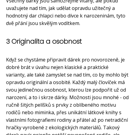
Všechny dárky jsou samozřejmě vítány, ale pokud
uvažujete nad tím, jak udělat opravdu užitečný a
hodnotný dar chlapci nebo dívce k narozeninám, tyto
dvě přání jsou skvělým vodítkem.
3 Originalita a osobnost
Když se chystáme připravit dárek pro novorozeně, je
dobré brát v úvahu nejen klasické a praktické
varianty, ale také zamyslet se nad tím, co by mohlo být
opravdu originální a osobité. Každý malý človíček má
svou jedinečnou osobnost, kterou lze podpořit už od
narození, a to i skrze dárky. Možnosti jsou mnohé - od
ručně šitých pelíšků s prvky z oblíbeného motivu
rodičů nebo miminka, přes unikátní látkové knihy s
vlastními fotografiemi rodiny a přátel až po netradiční
hračky vyrobené z ekologických materiálů. Takový
dárek navíc nejenže potěší novopečené rodiče, ale