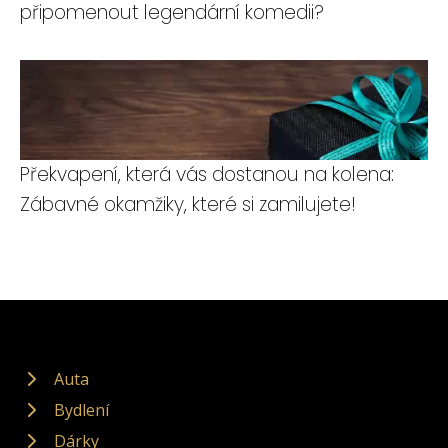
připomenout legendární komedii?
Překvapení, která vás dostanou na kolena:
Zábavné okamžiky, které si zamilujete!
Auta
Bydlení
Dárky