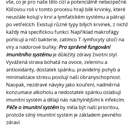
vše, co je pro naše tělo cizí a potenciálně nebezpečné.
Klíčovou roli v tomto procesu hrají bílé krvinky, které
neustále kolují v krvi a lymfatickém systému a pátrají
po vetřelcích. Existují různé typy bílých krvinek, z nichž
každý má specifickou funkci. Například makrofágy
pohlcují a ničí bakterie, zatímco T-lymfocyty útočí na
viry a nádorové buňky.
Pro správné fungování
imunitního systému
je důležitý zdravý životní styl.
Vyvážená strava bohatá na ovoce, zeleninu a
antioxidanty, dostatek spánku, pravidelný pohyb a
minimalizace stresu posilují naši obranyschopnost.
Naopak, nezdravé návyky jako kouření, nadměrná
konzumace alkoholu a nedostatek spánku oslabují
imunitní systém a dělají nás náchylnějšími k infekcím.
Péče o imunitní systém
by měla být naší prioritou,
protože silný imunitní systém je základem pevného
zdraví.