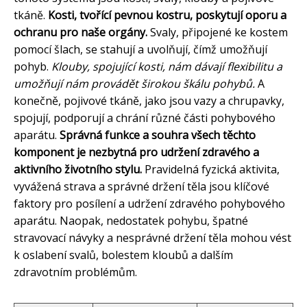
tkáně.
Kosti, tvořící pevnou kostru, poskytují oporu a
ochranu pro naše orgány.
Svaly, připojené ke kostem
pomocí šlach, se stahují a uvolňují, čímž umožňují
pohyb.
Klouby, spojující kosti, nám dávají flexibilitu a
umožňují nám provádět širokou škálu pohybů.
A
konečně, pojivové tkáně, jako jsou vazy a chrupavky,
spojují, podporují a chrání různé části pohybového
aparátu.
Správná funkce a souhra všech těchto
komponent je nezbytná pro udržení zdravého a
aktivního životního stylu.
Pravidelná fyzická aktivita,
vyvážená strava a správné držení těla jsou klíčové
faktory pro posílení a udržení zdravého pohybového
aparátu. Naopak, nedostatek pohybu, špatné
stravovací návyky a nesprávné držení těla mohou vést
k oslabení svalů, bolestem kloubů a dalším
zdravotním problémům.