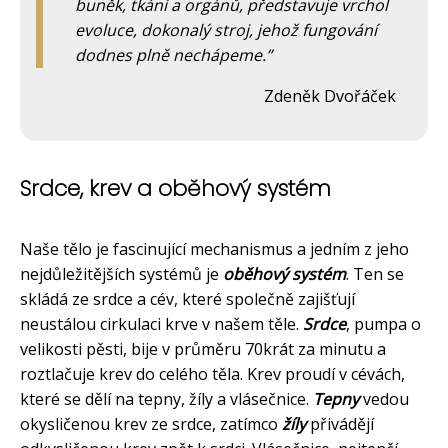
buněk, tkání a orgánů, představuje vrchol
evoluce, dokonalý stroj, jehož fungování
dodnes plně nechápeme.
Zdeněk Dvořáček
Srdce, krev a oběhový systém
Naše tělo je fascinující mechanismus a jedním z jeho
nejdůležitějších systémů je
oběhový systém
. Ten se
skládá ze srdce a cév, které společně zajišťují
neustálou cirkulaci krve v našem těle.
Srdce
, pumpa o
velikosti pěsti, bije v průměru 70krát za minutu a
roztlačuje krev do celého těla. Krev proudí v cévách,
které se dělí na tepny, žíly a vlásečnice.
Tepny
vedou
okysličenou krev ze srdce, zatímco
žíly
přivádějí