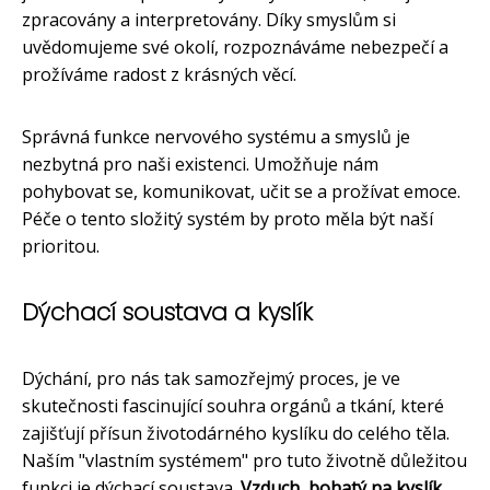
zpracovány a interpretovány. Díky smyslům si
uvědomujeme své okolí, rozpoznáváme nebezpečí a
prožíváme radost z krásných věcí.
Správná funkce nervového systému a smyslů je
nezbytná pro naši existenci. Umožňuje nám
pohybovat se, komunikovat, učit se a prožívat emoce.
Péče o tento složitý systém by proto měla být naší
prioritou.
Dýchací soustava a kyslík
Dýchání, pro nás tak samozřejmý proces, je ve
skutečnosti fascinující souhra orgánů a tkání, které
zajišťují přísun životodárného kyslíku do celého těla.
Naším "vlastním systémem" pro tuto životně důležitou
funkci je dýchací soustava.
Vzduch, bohatý na kyslík,