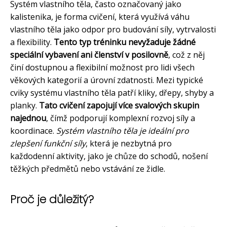
Systém vlastního těla, často označovaný jako
kalistenika, je forma cvičení, která využívá váhu
vlastního těla jako odpor pro budování síly, vytrvalosti
a flexibility.
Tento typ tréninku nevyžaduje žádné
speciální vybavení ani členství v posilovně
, což z něj
činí dostupnou a flexibilní možnost pro lidi všech
věkových kategorií a úrovní zdatnosti. Mezi typické
cviky systému vlastního těla patří kliky, dřepy, shyby a
planky.
Tato cvičení zapojují více svalových skupin
najednou
, čímž podporují komplexní rozvoj síly a
koordinace.
Systém vlastního těla je ideální pro
zlepšení funkční síly
, která je nezbytná pro
každodenní aktivity, jako je chůze do schodů, nošení
těžkých předmětů nebo vstávání ze židle.
Proč je důležitý?