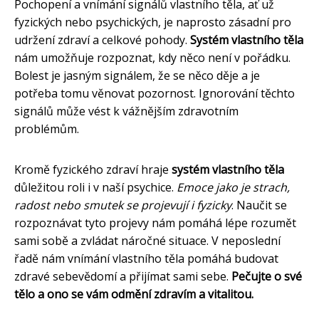
Pochopení a vnímání signálů vlastního těla, ať už
fyzických nebo psychických, je naprosto zásadní pro
udržení zdraví a celkové pohody.
Systém vlastního těla
nám umožňuje rozpoznat, kdy něco není v pořádku.
Bolest je jasným signálem, že se něco děje a je
potřeba tomu věnovat pozornost. Ignorování těchto
signálů může vést k vážnějším zdravotním
problémům.
Kromě fyzického zdraví hraje
systém vlastního těla
důležitou roli i v naší psychice.
Emoce jako je strach,
radost nebo smutek se projevují i fyzicky
. Naučit se
rozpoznávat tyto projevy nám pomáhá lépe rozumět
sami sobě a zvládat náročné situace. V neposlední
řadě nám vnímání vlastního těla pomáhá budovat
zdravé sebevědomí a přijímat sami sebe.
Pečujte o své
tělo a ono se vám odmění zdravím a vitalitou.