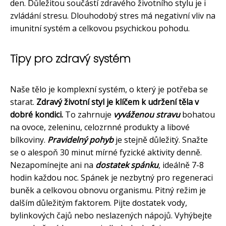
den. Důležitou součástí zdravého životního stylu je i
zvládání stresu. Dlouhodobý stres má negativní vliv na
imunitní systém a celkovou psychickou pohodu.
Tipy pro zdravý systém
Naše tělo je komplexní systém, o který je potřeba se
starat.
Zdravý životní styl je klíčem k udržení těla v
dobré kondici.
To zahrnuje
vyváženou stravu
bohatou
na ovoce, zeleninu, celozrnné produkty a libové
bílkoviny.
Pravidelný pohyb
je stejně důležitý. Snažte
se o alespoň 30 minut mírné fyzické aktivity denně.
Nezapomínejte ani na
dostatek spánku
, ideálně 7-8
hodin každou noc. Spánek je nezbytný pro regeneraci
buněk a celkovou obnovu organismu. Pitný režim je
dalším důležitým faktorem. Pijte dostatek vody,
bylinkových čajů nebo neslazených nápojů. Vyhýbejte