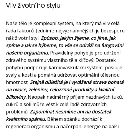
Vliv životního stylu
Naše tělo je komplexní systém, na který má vliv celá
řada faktorů. Jedním z nejvýznamnějších je bezesporu
náš životní styl.
Způsob, jakým žijeme, co jíme, jak
spíme a jak se hýbeme, to vše se odráží na fungování
našeho organismu.
Pravidelný pohyb je pro udržení
zdravého systému vlastního těla klíčový. Dostatek
pohybu podporuje kardiovaskulární systém, posiluje
svaly a kosti a pomáhá udržovat optimální tělesnou
hmotnost.
Stejně důležitá je i vyvážená strava bohatá
na ovoce, zeleninu, celozrnné produkty a kvalitní
bílkoviny.
Naopak nadměrný příjem nezdravých tuků,
cukrů a soli může vést k celé řadě zdravotních
problémů.
Zapomínat nesmíme ani na dostatek
kvalitního spánku.
Během spánku dochází k
regeneraci organismu a načerpání energie na další