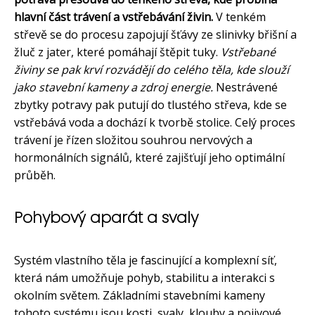
hlavní část trávení a vstřebávání živin.
V tenkém
střevě se do procesu zapojují šťávy ze slinivky břišní a
žluč z jater, které pomáhají štěpit tuky.
Vstřebané
živiny se pak krví rozvádějí do celého těla, kde slouží
jako stavební kameny a zdroj energie.
Nestrávené
zbytky potravy pak putují do tlustého střeva, kde se
vstřebává voda a dochází k tvorbě stolice. Celý proces
trávení je řízen složitou souhrou nervových a
hormonálních signálů, které zajišťují jeho optimální
průběh.
Pohybový aparát a svaly
Systém vlastního těla je fascinující a komplexní síť,
která nám umožňuje pohyb, stabilitu a interakci s
okolním světem. Základními stavebními kameny
tohoto systému jsou kosti, svaly, klouby a pojivové