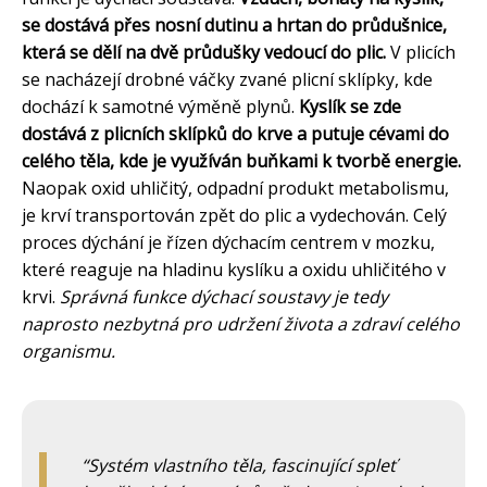
se dostává přes nosní dutinu a hrtan do průdušnice,
která se dělí na dvě průdušky vedoucí do plic.
V plicích
se nacházejí drobné váčky zvané plicní sklípky, kde
dochází k samotné výměně plynů.
Kyslík se zde
dostává z plicních sklípků do krve a putuje cévami do
celého těla, kde je využíván buňkami k tvorbě energie.
Naopak oxid uhličitý, odpadní produkt metabolismu,
je krví transportován zpět do plic a vydechován. Celý
proces dýchání je řízen dýchacím centrem v mozku,
které reaguje na hladinu kyslíku a oxidu uhličitého v
krvi.
Správná funkce dýchací soustavy je tedy
naprosto nezbytná pro udržení života a zdraví celého
organismu.
Systém vlastního těla, fascinující spleť