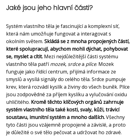
Jaké jsou jeho hlavní části?
Systém vlastního těla je fascinující a komplexní síť,
která nám umožňuje fungovat a interagovat s
okolním světem.
Skládá se z mnoha propojených částí,
které spolupracují, abychom mohli dýchat, pohybovat
se, myslet a cítit.
Mezi nejdůležitější části systému
vlastního těla patří
mozek
,
srdce
a
plíce
. Mozek
funguje jako řídící centrum, přijímá informace ze
smyslů a vysílá signály do celého těla. Srdce pumpuje
krev, která rozvádí kyslík a živiny do všech buněk. Plíce
jsou zodpovědné za příjem kyslíku a vylučování oxidu
uhličitého.
Kromě těchto klíčových orgánů zahrnuje
systém vlastního těla také kosti, svaly, kůži, trávicí
soustavu, imunitní systém a mnoho dalších.
Všechny
tyto části jsou vzájemně propojené a závislé, a proto
je důležité o své tělo pečovat a udržovat ho zdravé.