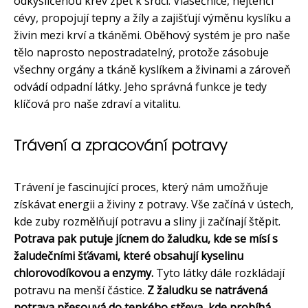
odkysličenou krev zpět k srdci. Vlásečnice, nejtenčí
cévy, propojují tepny a žíly a zajišťují výměnu kyslíku a
živin mezi krví a tkáněmi. Oběhový systém je pro naše
tělo naprosto nepostradatelný, protože zásobuje
všechny orgány a tkáně kyslíkem a živinami a zároveň
odvádí odpadní látky. Jeho správná funkce je tedy
klíčová pro naše zdraví a vitalitu.
Trávení a zpracování potravy
Trávení je fascinující proces, který nám umožňuje
získávat energii a živiny z potravy. Vše začíná v ústech,
kde zuby rozmělňují potravu a sliny ji začínají štěpit.
Potrava pak putuje jícnem do žaludku, kde se mísí s
žaludečními šťávami, které obsahují kyselinu
chlorovodíkovou a enzymy.
Tyto látky dále rozkládají
potravu na menší částice.
Z žaludku se natrávená
potrava přesouvá do tenkého střeva, kde probíhá