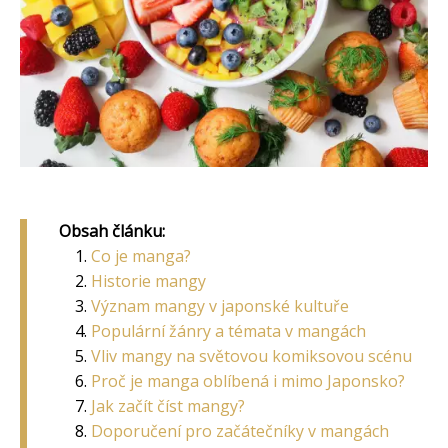
Obsah článku:
Co je manga?
Historie mangy
Význam mangy v japonské kultuře
Populární žánry a témata v mangách
Vliv mangy na světovou komiksovou scénu
Proč je manga oblíbená i mimo Japonsko?
Jak začít číst mangy?
Doporučení pro začátečníky v mangách