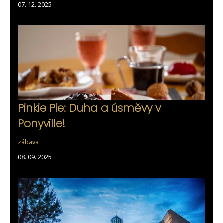
07. 12. 2025
Pinkie Pie: Duha a úsměvy v
Ponyville!
zábava
08. 09. 2025