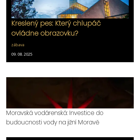
Kreslený pes: Který chlupáč
ovládne obrazovku?
zábava
09. 08. 2025
Moravská vodárenská: Investice do
budoucnosti vody na jižní Moravě