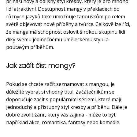
přináší nový a odlišný styl kresby, který je pro mnoho
lidí atraktivní. Dostupnost mangy v překladech do
různých jazyků také umožňuje fanouškům po celém
světě objevovat nové příběhy a tvůrce. Celkově lze říci,
že manga má schopnost oslovit širokou skupinu lidí
díky svému jedinečnému uměleckému stylu a
poutavým příběhům.
Jak začít číst mangy?
Pokud se chcete začít seznamovat s mangou, je
důležité vybrat si vhodný titul. Začátečníkům se
doporučuje začít s populárními sériemi, které mají
jednoduchý a přístupný styl kresby a příběhu. Dále je
dobré zvolit žánr, který vás zajímá - může to být
například akce, romantika, fantasy nebo komedie.