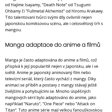
od Hajime Isayamy, "Death Note" od Tsugumi
Ohbamy či "Fullmetal Alchemist" od Hiromu Arakawy.
Tito talentovaní tvůrci svými díly ovlivnili nejen
japonskou komiksovou scénu, ale i celosvětový trh s
mangou.
Manga adaptace do anime a filmů
Manga je často adaptována do anime a filmů, což
přispívá k její popularitě nejen v Japonsku, ale i ve
světě. Anime je japonský animovaný film nebo
televizní seriál, který často vychází z mangy. Díky
animaci se příběh a postavy z mangy stávají ještě
živějšími a pohybujícími se. Mnoho úspěšných
mangových sérií bylo adaptováno do anime, jako
například "Naruto", "One Piece" nebo "Attack on
Titan". Tyto anime série mají velkou fanouškovskou