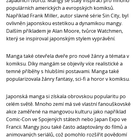
západních tvůrců. Mangy se staly inspirací pro mnoho
populárních amerických a evropských komiksů.
Například Frank Miller, autor slavné série Sin City, byl
ovlivněn japonskou estetikou a dynamikou mangy.
Dalším příkladem je Alan Moore, tvůrce Watchmen,
který se inspiroval japonským stylem vyprávění.
Manga také otevřela dveře pro nové žánry a témata v
komiksu. Díky mangám se objevily více realistické a
temné příběhy s hlubšími postavami. Manga také
popularizovala žánry fantasy, sci-fi a horor v komiksu.
Japonská manga si získala obrovskou popularitu po
celém světě. Mnoho zemí má své vlastní fanouškovské
akce zaměřené na mangovou kulturu jako například
Comic-Con ve Spojených státech nebo Japan Expo ve
Francii. Mangy jsou také často adaptovány do filmů a
animovaných seriálů, což pomohlo rozšířit povědomí