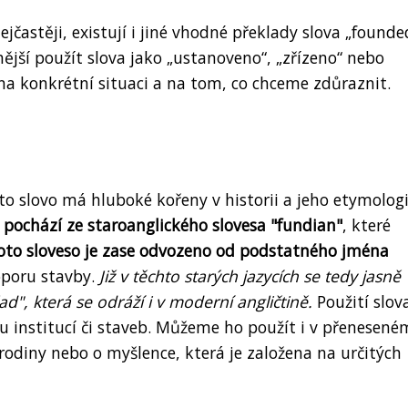
jčastěji, existují i ​​jiné vhodné překlady slova „founde
jší použít slova jako „ustanoveno“, „zřízeno“ nebo
na konkrétní situaci a na tom, co chceme zdůraznit.
oto slovo má hluboké kořeny v historii a jeho etymolog
 pochází ze staroanglického slovesa "fundian"
, které
oto sloveso je zase odvozeno od podstatného jména
oporu stavby.
Již v těchto starých jazycích se tedy jasně
ad", která se odráží i v moderní angličtině.
Použití slov
 institucí či staveb. Můžeme ho použít i v přenesené
odiny nebo o myšlence, která je založena na určitých