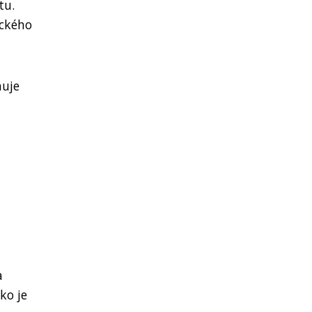
tu.
eckého
huje
a
ko je