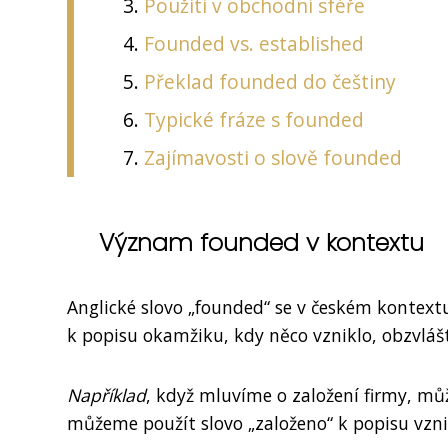
Použití v obchodní sféře
Founded vs. established
Překlad founded do češtiny
Typické fráze s founded
Zajímavosti o slově founded
Význam founded v kontextu
Anglické slovo „founded“ se v českém kontextu
k popisu okamžiku, kdy něco vzniklo, obzvlášt
Například
, když mluvíme o založení firmy, mů
můžeme použít slovo „založeno“ k popisu vzn