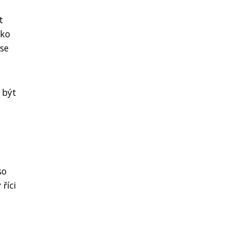
t
ako
 se
 být
so
 říci