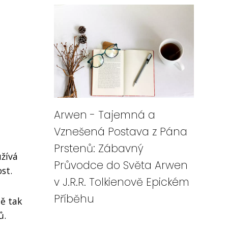
Arwen - Tajemná a
Vznešená Postava z Pána
Prstenů: Zábavný
užívá
Průvodce do Světa Arwen
st.
v J.R.R. Tolkienově Epickém
Příběhu
ně tak
ů.