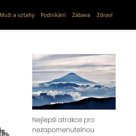
Muži a vztahy
Podnikání
Zábava
Zdraví
Nejlepší atrakce pro
nezapomenutelnou