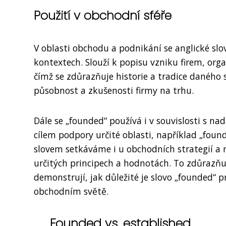
Použití v obchodní sféře
V oblasti obchodu a podnikání se anglické slo
kontextech. Slouží k popisu vzniku firem, orga
čímž se zdůrazňuje historie a tradice daného 
působnost a zkušenosti firmy na trhu.
Dále se „founded“ používá i v souvislosti s na
cílem podpory určité oblasti, například „foun
slovem setkáváme i u obchodních strategií a 
určitých principech a hodnotách. To zdůrazňuj
demonstrují, jak důležité je slovo „founded“ 
obchodním světě.
Founded vs. established