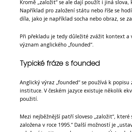
Kromě „založit“ se ale dají použít i jiná slova
Například pro založení státu nebo říše se hodí
díla, jako je například socha nebo obraz, se z
Při překladu je tedy důležité zvážit kontext a 
význam anglického „founded“.
Typické fráze s founded
Anglický výraz „founded“ se používá k popisu 
instituce. V českém jazyce existuje několik ek
použití.
Mezi nejběžnější patří sloveso „založit“, které
založena v roce 1995.“ Další možností je „ustav