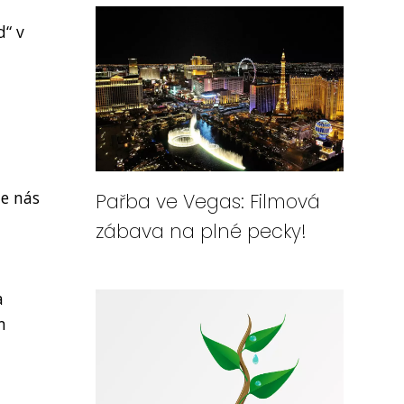
d“ v
ie nás
Pařba ve Vegas: Filmová
zábava na plné pecky!
a
m