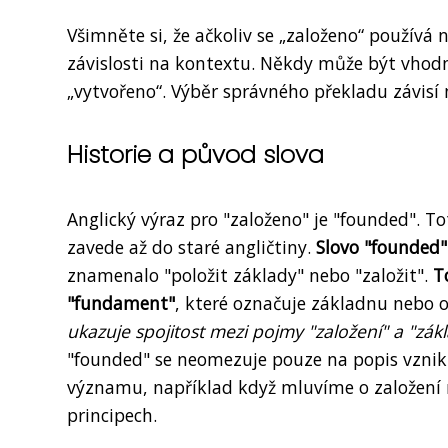
Všimněte si, že ačkoliv se „založeno“ používá ne
závislosti na kontextu. Někdy může být vhodně
„vytvořeno“. Výběr správného překladu závisí 
Historie a původ slova
Anglický výraz pro "založeno" je "founded". T
zavede až do staré angličtiny.
Slovo "founded"
znamenalo "položit základy" nebo "založit".
T
"fundament"
, které označuje základnu nebo 
ukazuje spojitost mezi pojmy "založení" a "zákl
"founded" se neomezuje pouze na popis vzniku
významu, například když mluvíme o založení r
principech.