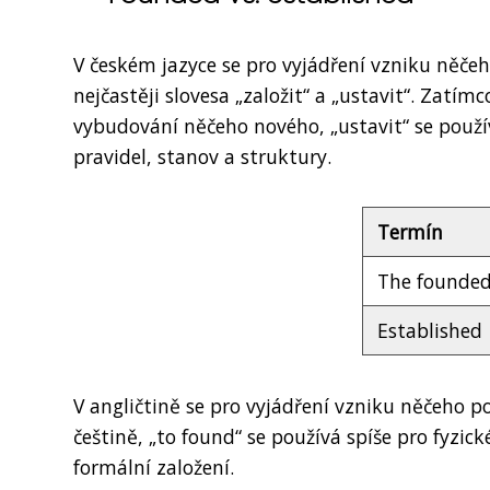
V českém jazyce se pro vyjádření vzniku něčeho
nejčastěji slovesa „založit“ a „ustavit“. Zatímc
vybudování něčeho nového, „ustavit“ se použív
pravidel, stanov a struktury.
Termín
The founde
Established
V angličtině se pro vyjádření vzniku něčeho po
češtině, „to found“ se používá spíše pro fyzick
formální založení.