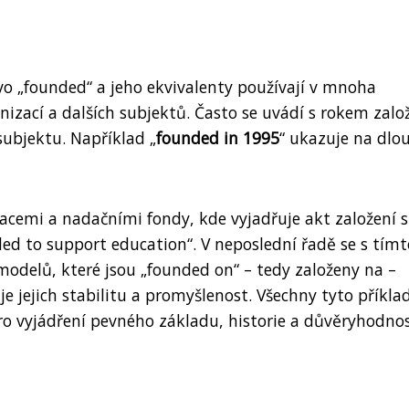
vo „founded“ a jeho ekvivalenty používají v mnoha
nizací a dalších subjektů. Často se uvádí s rokem zalo
subjektu. Například „
founded in 1995
“ ukazuje na dlo
dacemi a nadačními fondy, kde vyjadřuje akt založení s
ded to support education“. V neposlední řadě se s tímt
modelů, které jsou „founded on“ – tedy založeny na –
e jejich stabilitu a promyšlenost. Všechny tyto příkla
pro vyjádření pevného základu, historie a důvěryhodnos