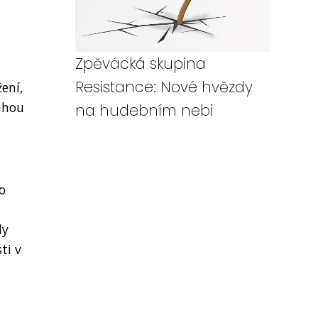
Zpěvácká skupina
Resistance: Nové hvězdy
žení,
uhou
na hudebním nebi
o
dy
ti v