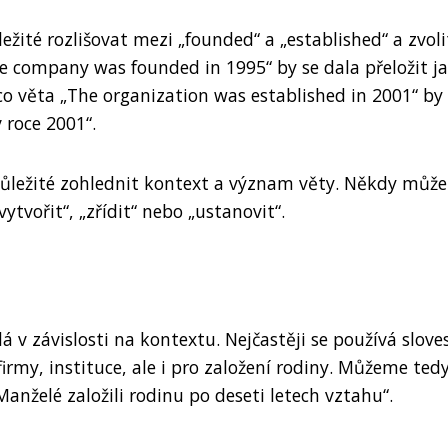
ležité rozlišovat mezi „founded“ a „established“ a zvoli
he company was founded in 1995“ by se dala přeložit j
co věta „The organization was established in 2001“ by
 roce 2001“.
důležité zohlednit kontext a význam věty. Někdy může
ytvořit“, „zřídit“ nebo „ustanovit“.
á v závislosti na kontextu. Nejčastěji se používá slove
firmy, instituce, ale i pro založení rodiny. Můžeme tedy
anželé založili rodinu po deseti letech vztahu“.