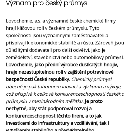
Význam pro český průmysl
Lovochemie, a.s. a významné české chemické firmy
hrají klíčovou roli v českém průmyslu. Tyto
společnosti jsou významnými zaměstnavateli a
přispívají k ekonomické stabilitě a růstu. Zároveň jsou
důležitými dodavateli pro další odvětví, jako je
zemědělství, stavebnictví nebo automobilový průmysl.
Lovochemie, jako přední výrobce dusíkatých hnojiv,
hraje nezastupitelnou roli v zajištění potravinové
bezpečnosti České republiky
.
Chemický průmysl
obecně je pak tahounem inovací a výzkumu a vývoje,
což přispívá k celkové konkurenceschopnosti českého
průmyslu v mezinárodním měřítku.
Je proto
nezbytné, aby stát podporoval rozvoj a
konkurenceschopnost těchto firem, a to jak
investicemi do infrastruktury a vzdělávání, tak i
vytvářením stabilního a předvídatelného