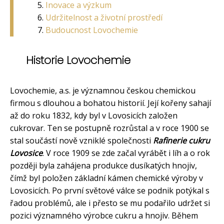
Inovace a výzkum
Udržitelnost a životní prostředí
Budoucnost Lovochemie
Historie Lovochemie
Lovochemie, a.s. je významnou českou chemickou
firmou s dlouhou a bohatou historií. Její kořeny sahají
až do roku 1832, kdy byl v Lovosicích založen
cukrovar. Ten se postupně rozrůstal a v roce 1900 se
stal součástí nově vzniklé společnosti
Rafinerie cukru
Lovosice
. V roce 1909 se zde začal vyrábět i líh a o rok
později byla zahájena produkce dusíkatých hnojiv,
čímž byl položen základní kámen chemické výroby v
Lovosicích. Po první světové válce se podnik potýkal s
řadou problémů, ale i přesto se mu podařilo udržet si
pozici významného výrobce cukru a hnojiv. Během