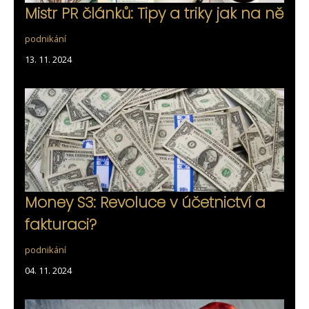
Mistr PR článků: Tipy a triky jak na ně
podnikání
13. 11. 2024
Money S3: Revoluce v účetnictví a
fakturaci?
podnikání
04. 11. 2024