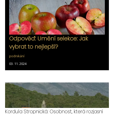
Odpověď: Umění selekce: Jak
vybrat to nejlepší?
podnikání
03. 11. 2024
Kordula Stropnická: Osobnost, která rozjasní