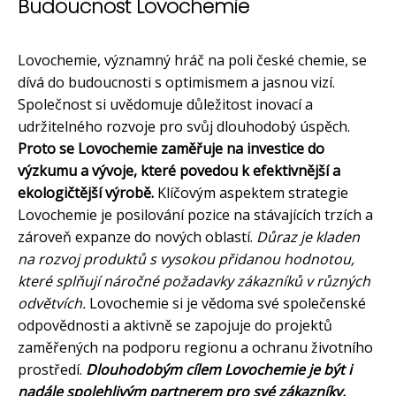
Budoucnost Lovochemie
Lovochemie, významný hráč na poli české chemie, se
dívá do budoucnosti s optimismem a jasnou vizí.
Společnost si uvědomuje důležitost inovací a
udržitelného rozvoje pro svůj dlouhodobý úspěch.
Proto se Lovochemie zaměřuje na investice do
výzkumu a vývoje, které povedou k efektivnější a
ekologičtější výrobě.
Klíčovým aspektem strategie
Lovochemie je posilování pozice na stávajících trzích a
zároveň expanze do nových oblastí.
Důraz je kladen
na rozvoj produktů s vysokou přidanou hodnotou,
které splňují náročné požadavky zákazníků v různých
odvětvích.
Lovochemie si je vědoma své společenské
odpovědnosti a aktivně se zapojuje do projektů
zaměřených na podporu regionu a ochranu životního
prostředí.
Dlouhodobým cílem Lovochemie je být i
nadále spolehlivým partnerem pro své zákazníky,