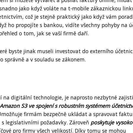
m si můžete vytvářet a posílat faktury online, hlídat
snadno jako když voláte na t-mobile zákaznickou link
nictvím, což je stejně praktický jako když vám porad
dyž ho propojíte s bankou, vidíte všechny pohyby na ú
řehled o tom, jak se vaší firmě daří.
teré byste jinak museli investovat do externího účetnic
eno správně a v souladu se zákonem.
í na digitální technologie, je naprosto nezbytné zajist
 Amazon S3 ve spojení s robustním systémem účetnictv
 Umožňuje firmám bezpečně ukládat a spravovat faktu
 s legislativními požadavky. Zároveň
poskytuje vysok
klíčové pro firmy všech velikostí. Díky tomu se mohou