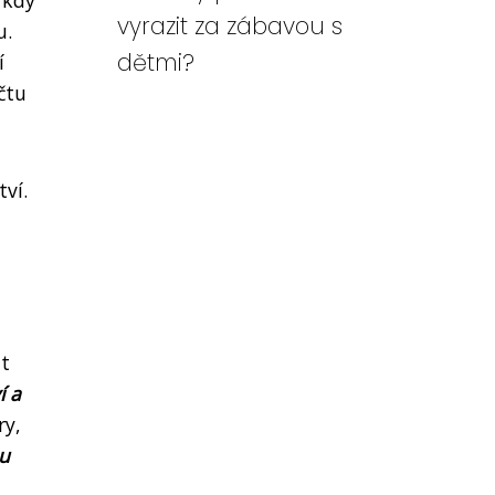
 kdy
vyrazit za zábavou s
u.
dětmi?
í
čtu
tví.
it
í a
ry,
ou