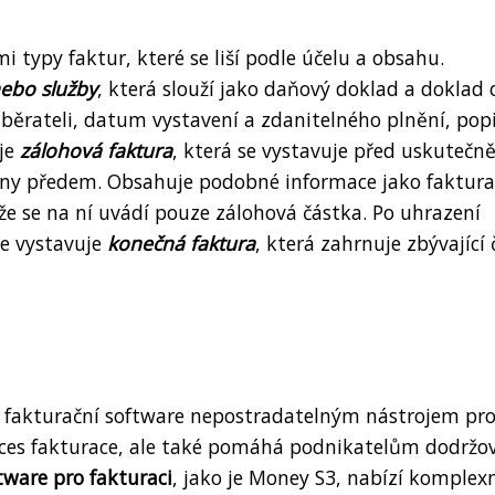
i typy faktur, které se liší podle účelu a obsahu.
nebo služby
, která slouží jako daňový doklad a doklad 
dběrateli, datum vystavení a zdanitelného plnění, pop
 je
zálohová faktura
, která se vystavuje před uskutečn
ceny předem. Obsahuje podobné informace jako faktura
 že se na ní uvádí pouze zálohová částka. Po uhrazení
se vystavuje
konečná faktura
, která zahrnuje zbývající 
á fakturační software nepostradatelným nástrojem pr
proces fakturace, ale také pomáhá podnikatelům dodržo
tware pro fakturaci
, jako je Money S3, nabízí komplex