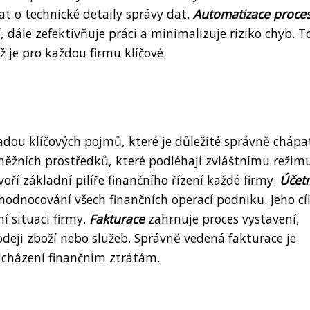
t o technické detaily správy dat.
Automatizace proce
dále zefektivňuje práci a minimalizuje riziko chyb. T
ž je pro každou firmu klíčové.
řadou klíčových pojmů, které je důležité správně chápa
eněžních prostředků, které podléhají zvláštnímu režim
oří základní pilíře finančního řízení každé firmy.
Účetn
odnocování všech finančních operací podniku. Jeho cí
í situaci firmy.
Fakturace
zahrnuje proces vystavení,
odeji zboží nebo služeb. Správně vedená fakturace je
dcházení finančním ztrátám.