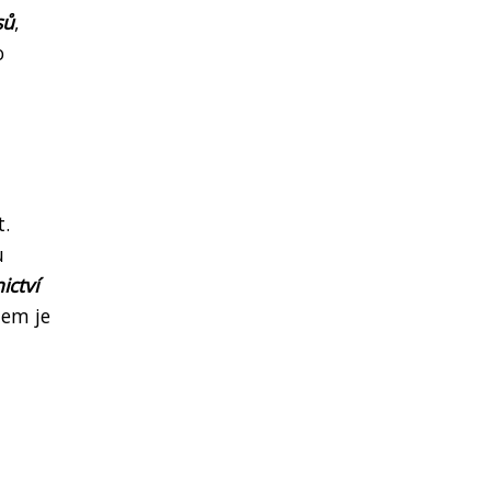
sů
,
o
t.
u
ictví
lem je