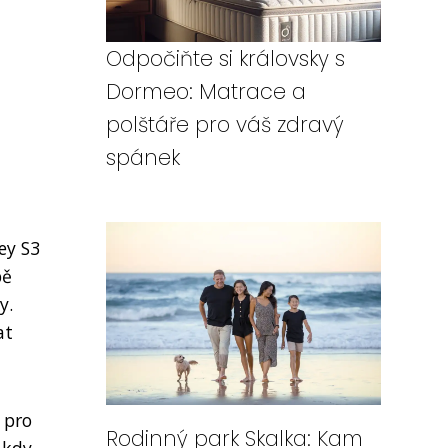
Odpočiňte si královsky s
Dormeo: Matrace a
polštáře pro váš zdravý
spánek
ey S3
bě
y.
at
 pro
Rodinný park Skalka: Kam