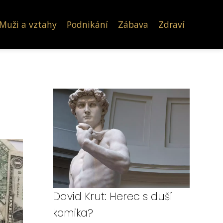
Muži a vztahy
Podnikání
Zábava
Zdraví
David Krut: Herec s duší
komika?