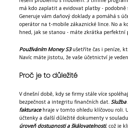
řešení problémů s mobilem. S tímhle programe
má kdo zaplatit a evidovat platby - podobně 
Generuje vám daňový doklady a pomáhá s účet
operátor na t-mobile zákaznické lince. No a k
hned, jak se stanou - máte zkrátka perfektní p
Používáním Money S3
ušetříte čas i peníze, k
Navíc máte jistotu, že vaše účetnictví je ved
Proč je to důležité
V dnešní době, kdy se firmy stále více spoléhaj
bezpečnost a integritu finančních dat.
Služba
fakturace
hraje v tomto ohledu klíčovou roli.
účtenky a další důležité dokumenty v souladu
úroveň dostupnosti a škálovatelnosti
, což je 