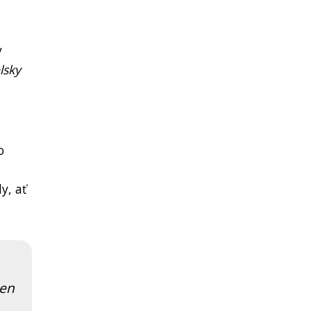
y
lsky
o
y, ať
ten