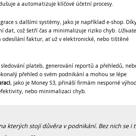
odušuje a automatizuje klíčové účetní procesy.
grace s dalšími systémy, jako je například e-shop. Dík
at, což šetří čas a minimalizuje riziko chyb.
Uživate
desílání faktur, ať už v elektronické, nebo tištěné
e sledování plateb, generování reportů a přehledů, neb
okonalý přehled o svém podnikání a mohou se lépe
raci
, jako je Money S3, přináší firmám nesporné výhod
efektivity, nebo minimalizaci chyb.
 na kterých stojí důvěra v podnikání. Bez nich se i 