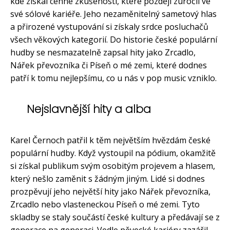
kde získal cenné zkušenosti, které později zúročil ve
své sólové kariéře. Jeho nezaměnitelný sametový hlas
a přirozené vystupování si získaly srdce posluchačů
všech věkových kategorií. Do historie české populární
hudby se nesmazatelně zapsal hity jako Zrcadlo,
Nářek převozníka či Píseň o mé zemi, které dodnes
patří k tomu nejlepšímu, co u nás v pop music vzniklo.
Nejslavnější hity a alba
Karel Černoch patřil k těm největším hvězdám české
populární hudby. Když vystoupil na pódium, okamžitě
si získal publikum svým osobitým projevem a hlasem,
který nešlo zaměnit s žádným jiným. Lidé si dodnes
prozpěvují jeho největší hity jako Nářek převozníka,
Zrcadlo nebo vlasteneckou Píseň o mé zemi. Tyto
skladby se staly součástí české kultury a předávají se z
generace na generaci. Vedle pěvecké kariéry zazářil