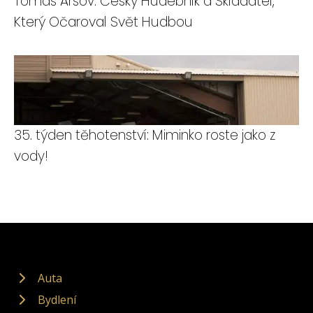
Tomas Arsov: Český Hudebník a Skladatel,
Který Očaroval Svět Hudbou
35. týden těhotenství: Miminko roste jako z
vody!
Auta
Bydlení