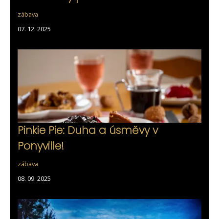
zábava
07. 12. 2025
Pinkie Pie: Duha a úsměvy v
Ponyville!
zábava
08. 09. 2025