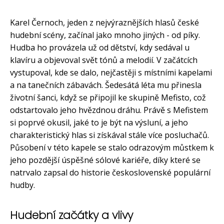
Karel Černoch, jeden z nejvýraznějších hlasů české
hudební scény, začínal jako mnoho jiných - od píky.
Hudba ho provázela už od dětství, kdy sedával u
klavíru a objevoval svět tónů a melodií. V začátcích
vystupoval, kde se dalo, nejčastěji s místními kapelami
a na tanečních zábavách. Šedesátá léta mu přinesla
životní šanci, když se připojil ke skupině Mefisto, což
odstartovalo jeho hvězdnou dráhu. Právě s Mefistem
si poprvé okusil, jaké to je být na výsluní, a jeho
charakteristický hlas si získával stále více posluchačů.
Působení v této kapele se stalo odrazovým můstkem k
jeho pozdější úspěšné sólové kariéře, díky které se
natrvalo zapsal do historie československé populární
hudby.
Hudební začátky a vlivy