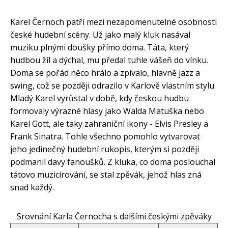
Karel Černoch patří mezi nezapomenutelné osobnosti
české hudební scény. Už jako malý kluk nasával
muziku plnými doušky přímo doma. Táta, který
hudbou žil a dýchal, mu předal tuhle vášeň do vínku.
Doma se pořád něco hrálo a zpívalo, hlavně jazz a
swing, což se později odrazilo v Karlově vlastním stylu.
Mladý Karel vyrůstal v době, kdy českou hudbu
formovaly výrazné hlasy jako Walda Matuška nebo
Karel Gott, ale taky zahraniční ikony - Elvis Presley a
Frank Sinatra. Tohle všechno pomohlo vytvarovat
jeho jedinečný hudební rukopis, kterým si později
podmanil davy fanoušků. Z kluka, co doma poslouchal
tátovo muzicírování, se stal zpěvák, jehož hlas zná
snad každý.
Srovnání Karla Černocha s dalšími českými zpěváky