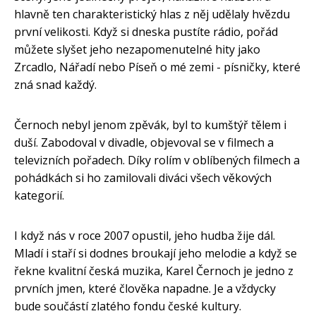
hlavně ten charakteristický hlas z něj udělaly hvězdu
první velikosti. Když si dneska pustíte rádio, pořád
můžete slyšet jeho nezapomenutelné hity jako
Zrcadlo, Nářadí nebo Píseň o mé zemi - písničky, které
zná snad každý.
Černoch nebyl jenom zpěvák, byl to kumštýř tělem i
duší. Zabodoval v divadle, objevoval se v filmech a
televizních pořadech. Díky rolím v oblíbených filmech a
pohádkách si ho zamilovali diváci všech věkových
kategorií.
I když nás v roce 2007 opustil, jeho hudba žije dál.
Mladí i staří si dodnes broukají jeho melodie a když se
řekne kvalitní česká muzika, Karel Černoch je jedno z
prvních jmen, které člověka napadne. Je a vždycky
bude součástí zlatého fondu české kultury.