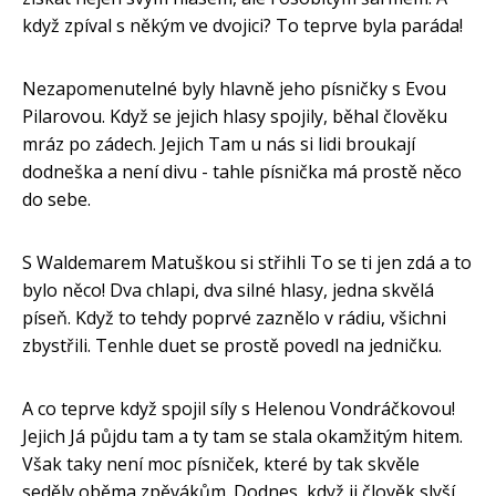
když zpíval s někým ve dvojici? To teprve byla paráda!
Nezapomenutelné byly hlavně jeho písničky s Evou
Pilarovou. Když se jejich hlasy spojily, běhal člověku
mráz po zádech. Jejich Tam u nás si lidi broukají
dodneška a není divu - tahle písnička má prostě něco
do sebe.
S Waldemarem Matuškou si střihli To se ti jen zdá a to
bylo něco! Dva chlapi, dva silné hlasy, jedna skvělá
píseň. Když to tehdy poprvé zaznělo v rádiu, všichni
zbystřili. Tenhle duet se prostě povedl na jedničku.
A co teprve když spojil síly s Helenou Vondráčkovou!
Jejich Já půjdu tam a ty tam se stala okamžitým hitem.
Však taky není moc písniček, které by tak skvěle
seděly oběma zpěvákům. Dodnes, když ji člověk slyší,