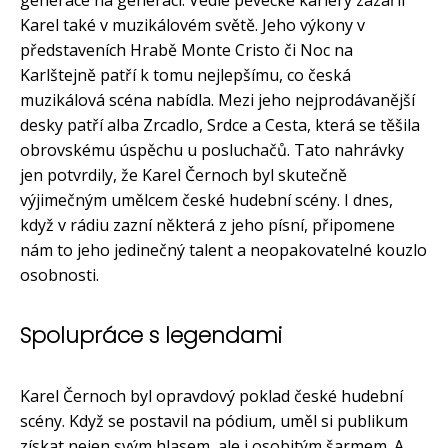
Karel také v muzikálovém světě. Jeho výkony v
představeních Hrabě Monte Cristo či Noc na
Karlštejně patří k tomu nejlepšímu, co česká
muzikálová scéna nabídla. Mezi jeho nejprodávanější
desky patří alba Zrcadlo, Srdce a Cesta, která se těšila
obrovskému úspěchu u posluchačů. Tato nahrávky
jen potvrdily, že Karel Černoch byl skutečně
výjimečným umělcem české hudební scény. I dnes,
když v rádiu zazní některá z jeho písní, připomene
nám to jeho jedinečný talent a neopakovatelné kouzlo
osobnosti.
Spolupráce s legendami
Karel Černoch byl opravdový poklad české hudební
scény. Když se postavil na pódium, uměl si publikum
získat nejen svým hlasem, ale i osobitým šarmem. A