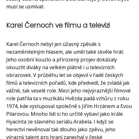
musí se usmívat.
Karel Černoch ve filmu a televizi
Karel Černoch nebyl jen úžasný zpěvák s
nezaměnitelným hlasem, ale uměl také skvěle hrát.
Jeho osobní kouzlo a přirozený projev dokázaly
okouzlit diváky na velkém plátně i u televizních
obrazovek. V průběhu let se objevil v řadě českých
filmů a televizních pořadů, kde předvedl, že zvládá jak
vážné, tak veselé role. Mezi jeho nejvýraznější filmové
role patřila ta v muzikálu Hvězda padá vzhůru z roku
1974, kde vystupoval společně s Jiřím Hrzánem a Evou
Pilarovou. Mnoho lidí si ho určitě vybaví jako krále
Hyacinta ze slavného seriálu Arabela. I když se
herectví nevěnoval tak dlouho jako zpěvu, jeho
výrazný talent pro hraní zanechal v české