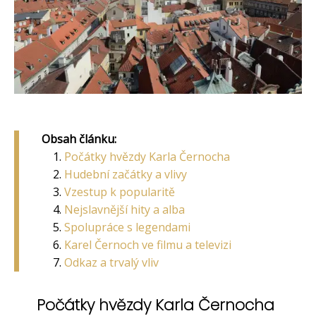
Obsah článku:
Počátky hvězdy Karla Černocha
Hudební začátky a vlivy
Vzestup k popularitě
Nejslavnější hity a alba
Spolupráce s legendami
Karel Černoch ve filmu a televizi
Odkaz a trvalý vliv
Počátky hvězdy Karla Černocha