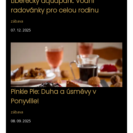
Liberecký aquapark: Vodní
radovánky pro celou rodinu
zábava
07. 12. 2025
Pinkie Pie: Duha a úsměvy v
Ponyville!
zábava
08. 09. 2025