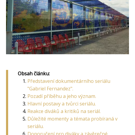
Obsah článku:
Představení dokumentárního seriálu
"Gabriel Fernandez".
Pozadí příběhu a jeho význam.
Hlavní postavy a tvůrci seriálu.
Reakce diváků a kritiků na seriál.
Důležité momenty a témata probíraná v
seriálu.
Doporučení pro diváky a závěrečné