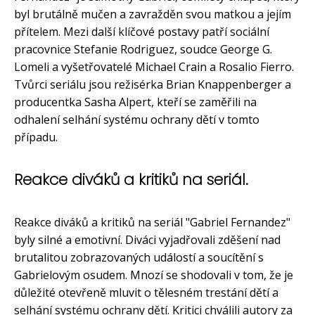
byl brutálně mučen a zavražděn svou matkou a jejím
přítelem. Mezi další klíčové postavy patří sociální
pracovnice Stefanie Rodriguez, soudce George G.
Lomeli a vyšetřovatelé Michael Crain a Rosalio Fierro.
Tvůrci seriálu jsou režisérka Brian Knappenberger a
producentka Sasha Alpert, kteří se zaměřili na
odhalení selhání systému ochrany dětí v tomto
případu.
Reakce diváků a kritiků na seriál.
Reakce diváků a kritiků na seriál "Gabriel Fernandez"
byly silné a emotivní. Diváci vyjadřovali zděšení nad
brutalitou zobrazovaných událostí a soucítění s
Gabrielovým osudem. Mnozí se shodovali v tom, že je
důležité otevřeně mluvit o tělesném trestání dětí a
selhání systému ochrany dětí. Kritici chválili autory za