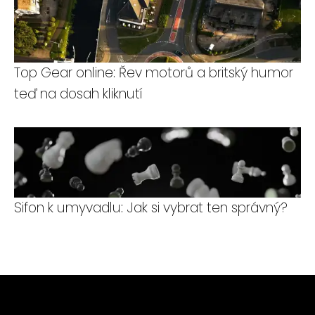
Top Gear online: Řev motorů a britský humor
teď na dosah kliknutí
Sifon k umyvadlu: Jak si vybrat ten správný?