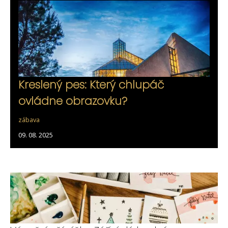
Kreslený pes: Který chlupáč
ovládne obrazovku?
zábava
09. 08. 2025