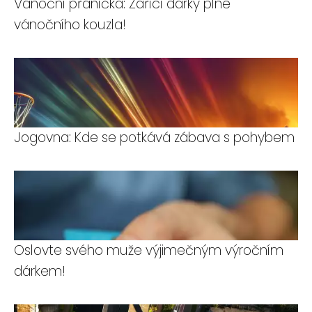
Vánoční přáníčka: Zářící dárky plné
vánočního kouzla!
Jogovna: Kde se potkává zábava s pohybem
Oslovte svého muže výjimečným výročním
dárkem!