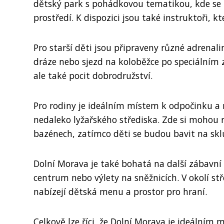
dětský park s pohádkovou tematikou, kde se
prostředí. K dispozici jsou také instruktoři, 
Pro starší děti jsou připraveny různé adrenal
dráze nebo sjezd na koloběžce po speciálním 
ale také pocit dobrodružství.
Pro rodiny je ideálním místem k odpočinku a 
nedaleko lyžařského střediska. Zde si mohou r
bazénech, zatímco děti se budou bavit na sk
Dolní Morava je také bohatá na další zábavní 
centrum nebo výlety na sněžnicích. V okolí st
nabízejí dětská menu a prostor pro hraní.
Celkově lze říci, že Dolní Morava je ideální