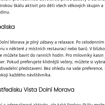
širokou škálu aktivit pro děti všech věkových skupin a
dinu.
ediska
a Dolní Morava je plný zábavy a relaxace. Po celodenním
u v některé z místních restaurací nebo barů. V blízko
se můžete bavit do ranních hodin. Pro milovníky kasin 
r. Pokud preferujete klidnější večery, můžete si vybra
 divadelní představení. Bez ohledu na vaše preference,
pokojí každého návštěvníka.
středisku Vista Dolní Morava
í a adrenalinové aktivity, ale také širokou škálu možn