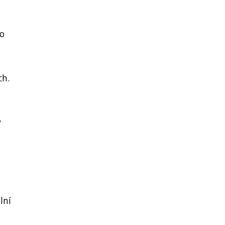
to
ch.
y
lní