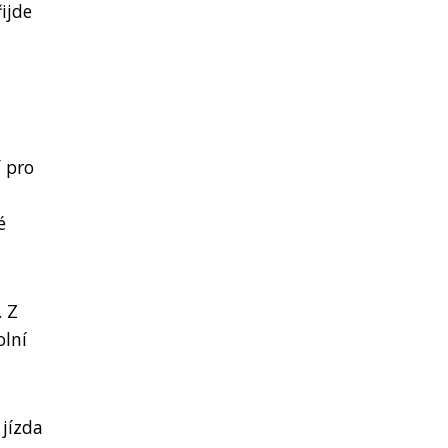
ijde
í pro
é
. Z
olní
 jízda