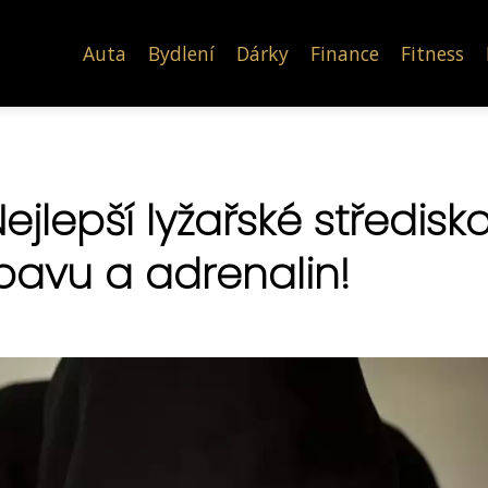
Auta
Bydlení
Dárky
Finance
Fitness
ejlepší lyžařské středisko
bavu a adrenalin!