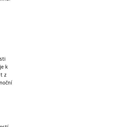
sti
je k
t z
 noční
ostí