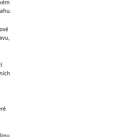
ském
vahu.
bové
avu,
í
ních
eré
linu.