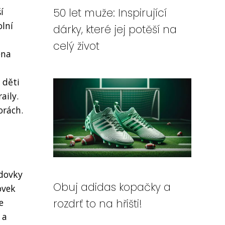
í
50 let muže: Inspirující
olní
dárky, které jej potěší na
celý život
ena
 děti
aily.
orách.
zdovky
Obuj adidas kopačky a
ovek
e
rozdrť to na hřišti!
 a