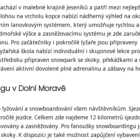
achází v malebné krajině Jeseníků a patří mezi nejlepš
polohou na vrcholu kopce nabízí nádherný výhled na ok
erním lanovkovým systémem, který umožňuje rychlou a
admořské výšce a zasněžovacímu systému je zde zaruč
nu. Pro začátečníky i pokročilé lyžaře jsou připraveny
žařská škola nabízí individuální i skupinové lekce pro
středisku připraven snowpark se skoky, překážkami a r
rávení aktivní dovolené plné adrenalinu a zábavy na h
ngu v Dolní Moravě
ro lyžování a snowboardování všem návštěvníkům. Sje
kročilé jezdce. Celkem zde najdeme 12 kilometrů sjezd
ravovány a zasněžovány. Pro fanoušky snowboardingu j
koky. K dispozici je také možnost zapůjčení vybavení