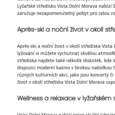
Lyžařské středisko Vista Dolní Morava nabízí 
zaručuje nezapomenutelný pobyt pro celou ro
Après-ski a noční život v okolí stř
Après-ski a noční život v okolí střediska Vist
lyžování si můžete vychutnat skvělou atmosfér
střediska najdete také několik diskoték, kde 
dispozici moderní kasino s širokou nabídkou he
různých kulturních akcí, jako jsou koncerty či
život v okolí střediska Vista Dolní Morava us
Wellness a relaxace v lyžařském 
Vista Dolní Morava nabízí nejen skvělé lyžován