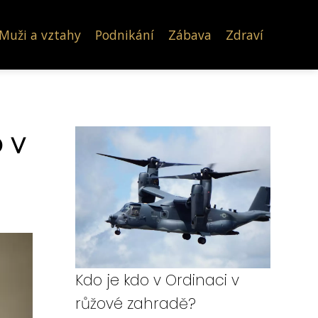
Muži a vztahy
Podnikání
Zábava
Zdraví
 v
Kdo je kdo v Ordinaci v
růžové zahradě?