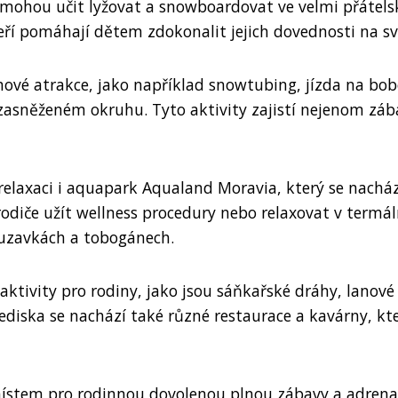
 mohou učit lyžovat a snowboardovat ve velmi přátel
kteří pomáhají dětem zdokonalit jejich dovednosti na s
inové atrakce, jako například snowtubing, jízda na bo
zasněženém okruhu. Tyto aktivity zajistí nejenom záb
relaxaci i aquapark Aqualand Moravia, který se nacház
odiče užít wellness procedury nebo relaxovat v termál
luzavkách a tobogánech.
aktivity pro rodiny, jako jsou sáňkařské dráhy, lanové
řediska se nachází také různé restaurace a kavárny, kt
m místem pro rodinnou dovolenou plnou zábavy a adrena