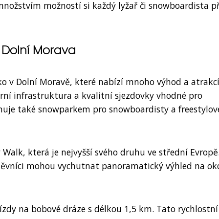
 množstvím možností si každý lyžař či snowboardista př
a Dolní Morava
isko v Dolní Moravě, které nabízí mnoho výhod a atrakc
ní infrastruktura a kvalitní sjezdovky vhodné pro
ponuje také snowparkem pro snowboardisty a freestylov
y Walk, která je nejvyšší svého druhu ve střední Evropě
štěvníci mohou vychutnat panoramatický výhled na ok
ízdy na bobové dráze s délkou 1,5 km. Tato rychlostní