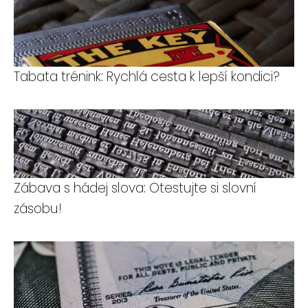
Tabata trénink: Rychlá cesta k lepší kondici?
Zábava s hádej slova: Otestujte si slovní
zásobu!