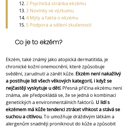
2 Psychická stránka ekzému
3 Novinky ve výzkumu
4 Mýty a fakta o ekzému
5 Podpora a sdílení zkušeností
Co je to ekzém?
Ekzém, také známý jako atopická dermatitida, je
chronické kožní onemocnění, které způsobuje
svědění, zarudnutí a zánět kůže.
Ekzém není nakažlivý
a postihuje lidi všech věkových kategorií, i když se
nejčastěji vyskytuje u dětí.
Přesná příčina ekzému není
známa, ale předpokládá se, že se jedná o kombinaci
genetických a environmentálních faktorů.
U lidí s
ekzémem má kůže tendenci ztrácet vlhkost a stává se
suchou a citlivou.
To umožňuje dráždivým látkám a
alergenům snadněji proniknout do kůže a způsobit