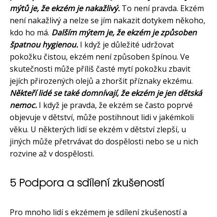
mýtů je, že ekzém je nakažlivý.
To není pravda. Ekzém
není nakažlivý a nelze se jím nakazit dotykem někoho,
kdo ho má.
Dalším mýtem je, že ekzém je způsoben
špatnou hygienou.
I když je důležité udržovat
pokožku čistou, ekzém není způsoben špínou. Ve
skutečnosti může příliš časté mytí pokožku zbavit
jejích přirozených olejů a zhoršit příznaky ekzému.
Někteří lidé se také domnívají, že ekzém je jen dětská
nemoc.
I když je pravda, že ekzém se často poprvé
objevuje v dětství, může postihnout lidi v jakémkoli
věku. U některých lidí se ekzém v dětství zlepší, u
jiných může přetrvávat do dospělosti nebo se u nich
rozvine až v dospělosti.
5 Podpora a sdílení zkušeností
Pro mnoho lidí s ekzémem je sdílení zkušeností a