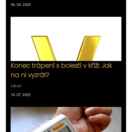
06. 04. 2026
Konec trápení s bolestí v kříži: Jak
na ni vyzrát?
zdraví
10. 07. 2025