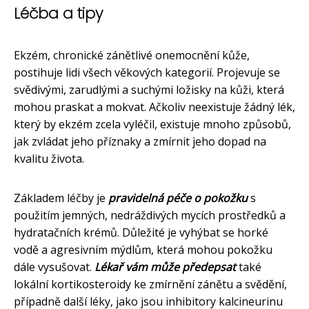
Léčba a tipy
Ekzém, chronické zánětlivé onemocnění kůže,
postihuje lidi všech věkových kategorií. Projevuje se
svědivými, zarudlými a suchými ložisky na kůži, která
mohou praskat a mokvat. Ačkoliv neexistuje žádný lék,
který by ekzém zcela vyléčil, existuje mnoho způsobů,
jak zvládat jeho příznaky a zmírnit jeho dopad na
kvalitu života.
Základem léčby je
pravidelná péče o pokožku
s
použitím jemných, nedráždivých mycích prostředků a
hydratačních krémů. Důležité je vyhýbat se horké
vodě a agresivním mýdlům, která mohou pokožku
dále vysušovat.
Lékař vám může předepsat
také
lokální kortikosteroidy ke zmírnění zánětu a svědění,
případně další léky, jako jsou inhibitory kalcineurinu