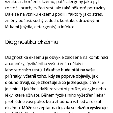
vzniku a zhoršení ekzému, patří alergeny jako pyl,
roztoči, prach, zvířecí srst, ale také některé potraviny.
Dále se na vzniku ekzému podílí i faktory jako stres,
změny počasí, suchý vzduch, kontakt s dráždivými
látkami (mýdla, detergenty) a infekce.
Diagnostika ekzému
Diagnostika ekzému je obvykle založena na kombinaci
anamnézy, fyzikálního vyšetření a někdy i
laboratorních testů.
Lékař se bude ptát na vaše
příznaky, včetně toho, kdy se poprvé objevily, jak
dlouho trvají, co je zhoršuje a co je zlepšuje.
Důležité
je zmínit i jakékoli další zdravotní potíže, alergie nebo
léky, které užíváte. Během fyzikálního vyšetření lékař
prohlédne vaši pokožku a zhodnotí vzhled a rozsah
ekzému.
Může se zeptat na to, zda se ekzém vyskytuje