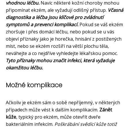
vhodnou léčbu.
Navíc některé kožní choroby mohou
připomínat ekzém, ale vyžadují odlišný přístup.
Včasná
diagnostika a léčba jsou klíčové pro zvládnutí
symptomů a prevenci komplikací.
Pokud se váš ekzém
zhoršuje i přes domácí léčbu, nebo pokud se u vás
objeví příznaky jako je horečka, hnisání z postižených
míst, nebo se ekzém rozšíří na větší plochu těla,
neváhejte a co nejdříve vyhledejte lékařskou pomoc.
Tyto příznaky mohou značit infekci, která vyžaduje
okamžitou léčbu.
Možné komplikace
Ačkoliv je ekzém sám o sobě nepříjemný, v některých
případech může vést k dalším komplikacím.
Zánět
kůže
, typický pro ekzém, může otevřít dveře
bakteriálním infekcím.
Poškrábání svědící kůže totiž