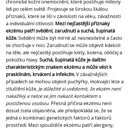
chronické kožní onemocnění, které postihuje miliony
lidí po celém světě. Projevuje se širokou škálou
příznaků, které se liší v závislosti na věku, závažnosti
a individuální citlivosti.
Mezi nejčastější příznaky
ekzému patří svědění, zarudnutí a suchá, šupinatá
kůže.
Svědění může být mírné až nesnesitelné a často
se zhoršuje v noci. Zarudnutí se může objevit kdekoli
na těle, ale nejčastěji postihuje lokty, kolena, obličej a
pokožku hlavy.
Suchá, šupinatá kůže je dalším
charakteristickým znakem ekzému a může vést k
prasklinám, krvácení a infekcím.
V závažnějších
případech se mohou objevit puchýřky, mokvající léze a
ztluštění kůže.
Je důležité si uvědomit, že ekzém není
nakažlivý a nelze se jím nakazit kontaktem s
postiženou osobou.
Přesná příčina ekzému není
dosud zcela objasněna, ale předpokládá se, že se
jedná o kombinaci genetických faktorů a faktorů
prostředí. Mezi spouštěče ekzému patří alergeny,