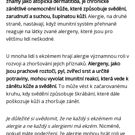
známý jako atopická dermatitida, je chronické
zánětlivé onemocnění kůže, které způsobuje svědění,
zarudnutí a suchou, šupinatou kůži.
Alergie, na druhé
straně, nastávají, když imunitní systém přehnaně
reaguje na látky zvané alergeny, které jsou pro
většinu lidí neškodné.
U mnoha lidí s ekzémem hrají alergie významnou roli v
rozvoji a zhoršování jejich příznaků.
Alergeny, jako
jsou prachové roztoči, pyl, zvířecí srst a určité
potraviny, mohou vyvolat imunitní reakci, která vede k
zánětu kůže a svědění.
To může vést k začarovanému
kruhu, kdy svědění způsobuje škrábání, které dále
poškozuje kůži a zhoršuje zánět.
Je důležité si uvědomit, že ne každý s ekzémem má
alergie a ne každý s alergiemi má ekzém.
Nicméně,
pokud máte podezření, že alergie mohou hrát roli ve