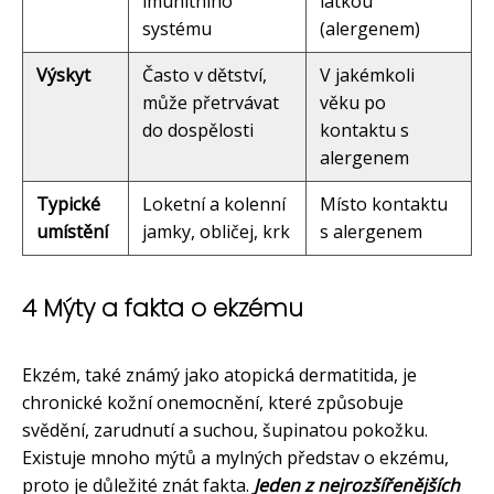
imunitního
látkou
systému
(alergenem)
Výskyt
Často v dětství,
V jakémkoli
může přetrvávat
věku po
do dospělosti
kontaktu s
alergenem
Typické
Loketní a kolenní
Místo kontaktu
umístění
jamky, obličej, krk
s alergenem
4 Mýty a fakta o ekzému
Ekzém, také známý jako atopická dermatitida, je
chronické kožní onemocnění, které způsobuje
svědění, zarudnutí a suchou, šupinatou pokožku.
Existuje mnoho mýtů a mylných představ o ekzému,
proto je důležité znát fakta.
Jeden z nejrozšířenějších