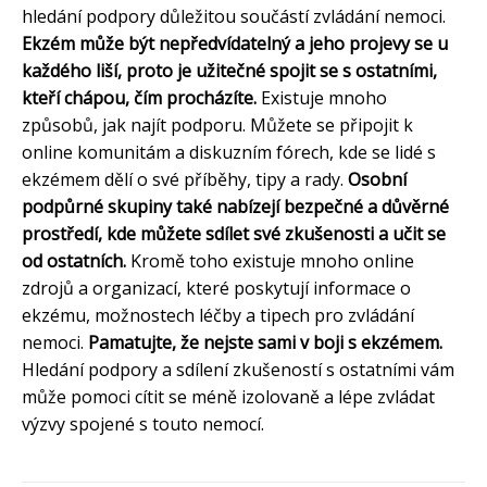
hledání podpory důležitou součástí zvládání nemoci.
Ekzém může být nepředvídatelný a jeho projevy se u
každého liší, proto je užitečné spojit se s ostatními,
kteří chápou, čím procházíte.
Existuje mnoho
způsobů, jak najít podporu. Můžete se připojit k
online komunitám a diskuzním fórech, kde se lidé s
ekzémem dělí o své příběhy, tipy a rady.
Osobní
podpůrné skupiny také nabízejí bezpečné a důvěrné
prostředí, kde můžete sdílet své zkušenosti a učit se
od ostatních.
Kromě toho existuje mnoho online
zdrojů a organizací, které poskytují informace o
ekzému, možnostech léčby a tipech pro zvládání
nemoci.
Pamatujte, že nejste sami v boji s ekzémem.
Hledání podpory a sdílení zkušeností s ostatními vám
může pomoci cítit se méně izolovaně a lépe zvládat
výzvy spojené s touto nemocí.