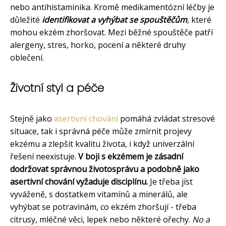
nebo antihistaminika. Kromě medikamentózní léčby je
důležité
identifikovat a vyhýbat se spouštěčům
, které
mohou ekzém zhoršovat. Mezi běžné spouštěče patří
alergeny, stres, horko, pocení a některé druhy
oblečení.
Životní styl a péče
Stejně jako
asertivní chování
pomáhá zvládat stresové
situace, tak i správná péče může zmírnit projevy
ekzému a zlepšit kvalitu života, i když univerzální
řešení neexistuje.
V boji s ekzémem je zásadní
dodržovat správnou životosprávu a podobně jako
asertivní chování vyžaduje disciplínu.
Je třeba jíst
vyváženě, s dostatkem vitamínů a minerálů, ale
vyhýbat se potravinám, co ekzém zhoršují - třeba
citrusy, mléčné věci, lepek nebo některé ořechy.
No a