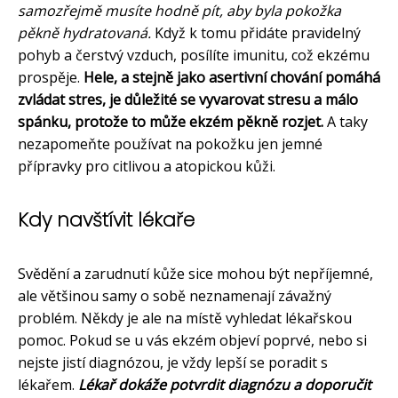
samozřejmě musíte hodně pít, aby byla pokožka
pěkně hydratovaná.
Když k tomu přidáte pravidelný
pohyb a čerstvý vzduch, posílíte imunitu, což ekzému
prospěje.
Hele, a stejně jako asertivní chování pomáhá
zvládat stres, je důležité se vyvarovat stresu a málo
spánku, protože to může ekzém pěkně rozjet.
A taky
nezapomeňte používat na pokožku jen jemné
přípravky pro citlivou a atopickou kůži.
Kdy navštívit lékaře
Svědění a zarudnutí kůže sice mohou být nepříjemné,
ale většinou samy o sobě neznamenají závažný
problém. Někdy je ale na místě vyhledat lékařskou
pomoc. Pokud se u vás ekzém objeví poprvé, nebo si
nejste jistí diagnózou, je vždy lepší se poradit s
lékařem.
Lékař dokáže potvrdit diagnózu a doporučit