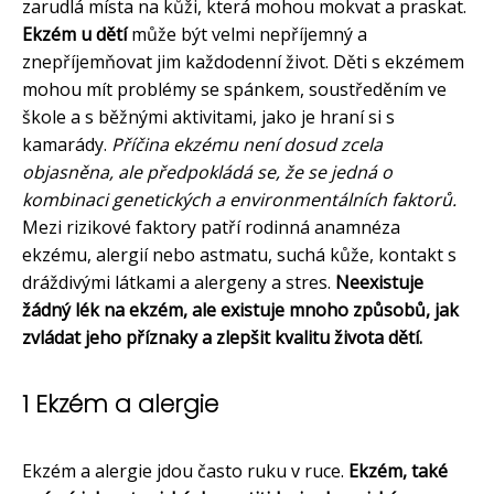
zarudlá místa na kůži, která mohou mokvat a praskat.
Ekzém u dětí
může být velmi nepříjemný a
znepříjemňovat jim každodenní život. Děti s ekzémem
mohou mít problémy se spánkem, soustředěním ve
škole a s běžnými aktivitami, jako je hraní si s
kamarády.
Příčina ekzému není dosud zcela
objasněna, ale předpokládá se, že se jedná o
kombinaci genetických a environmentálních faktorů.
Mezi rizikové faktory patří rodinná anamnéza
ekzému, alergií nebo astmatu, suchá kůže, kontakt s
dráždivými látkami a alergeny a stres.
Neexistuje
žádný lék na ekzém, ale existuje mnoho způsobů, jak
zvládat jeho příznaky a zlepšit kvalitu života dětí.
1 Ekzém a alergie
Ekzém a alergie jdou často ruku v ruce.
Ekzém, také