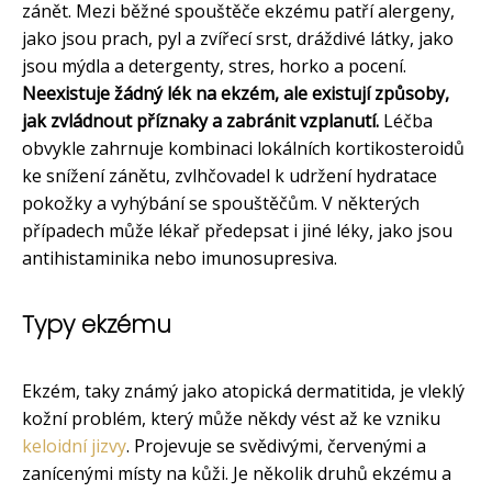
zánět. Mezi běžné spouštěče ekzému patří alergeny,
jako jsou prach, pyl a zvířecí srst, dráždivé látky, jako
jsou mýdla a detergenty, stres, horko a pocení.
Neexistuje žádný lék na ekzém, ale existují způsoby,
jak zvládnout příznaky a zabránit vzplanutí.
Léčba
obvykle zahrnuje kombinaci lokálních kortikosteroidů
ke snížení zánětu, zvlhčovadel k udržení hydratace
pokožky a vyhýbání se spouštěčům. V některých
případech může lékař předepsat i jiné léky, jako jsou
antihistaminika nebo imunosupresiva.
Typy ekzému
Ekzém, taky známý jako atopická dermatitida, je vleklý
kožní problém, který může někdy vést až ke vzniku
keloidní jizvy
. Projevuje se svědivými, červenými a
zanícenými místy na kůži. Je několik druhů ekzému a