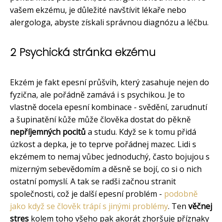
vašem ekzému, je důležité navštívit lékaře nebo
alergologa, abyste získali správnou diagnózu a léčbu.
2 Psychická stránka ekzému
Ekzém je fakt epesní průšvih, který zasahuje nejen do
fyzična, ale pořádně zamává i s psychikou. Je to
vlastně docela epesní kombinace - svědění, zarudnutí
a šupinatění kůže může člověka dostat do pěkně
nepříjemných pocitů
a studu. Když se k tomu přidá
úzkost a depka, je to teprve pořádnej mazec. Lidi s
ekzémem to nemaj vůbec jednoduchý, často bojujou s
mizerným sebevědomím a děsně se bojí, co si o nich
ostatní pomyslí. A tak se radši začnou stranit
společnosti, což je další epesní problém -
podobně
jako když se člověk trápí s jinými problémy
. Ten
věčnej
stres
kolem toho všeho pak akorát zhoršuje příznaky