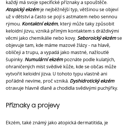
každý má svoje specifické příznaky a spouštěče.
Atopický ekzém
je nejběžnější typ, většinou se objeví
už v dětství a často se pojí s astmatem nebo sennou
rýmou.
Kontaktní ekzém
, který může taky způsobit
keloidní jizvu, vzniká přímým kontaktem s dráždivými
věcmi jako chemikálie nebo kovy.
Seboroický ekzém
se
objevuje tam, kde máme mazové žlázy - na hlavě,
obličeji a trupu, a vypadá jako mastné, nažloutlé
šupinky.
Numulární ekzém
poznáte podle kulatých,
ohraničených míst svědivé kůže, kde se občas může
vytvořit keloidní jizva. U tohoto typu vlastně ani
pořádně nevíme, proč vzniká.
Dyshidrotický ekzém
otravuje hlavně dlaně a chodidla svědivými puchýřky.
Příznaky a projevy
Ekzém, také známý jako atopická dermatitida, je