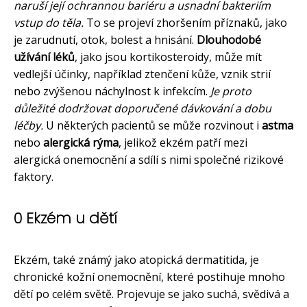
naruší její ochrannou bariéru a usnadní bakteriím
vstup do těla.
To se projeví zhoršením příznaků, jako
je zarudnutí, otok, bolest a hnisání.
Dlouhodobé
užívání léků
, jako jsou kortikosteroidy, může mít
vedlejší účinky, například ztenčení kůže, vznik strií
nebo zvýšenou náchylnost k infekcím.
Je proto
důležité dodržovat doporučené dávkování a dobu
léčby.
U některých pacientů se může rozvinout i
astma
nebo
alergická rýma
, jelikož ekzém patří mezi
alergická onemocnění a sdílí s nimi společné rizikové
faktory.
0 Ekzém u dětí
Ekzém, také známý jako atopická dermatitida, je
chronické kožní onemocnění, které postihuje mnoho
dětí po celém světě. Projevuje se jako suchá, svědivá a