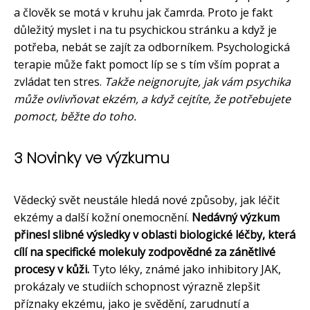
a člověk se motá v kruhu jak čamrda. Proto je fakt
důležitý myslet i na tu psychickou stránku a když je
potřeba, nebát se zajít za odborníkem. Psychologická
terapie může fakt pomoct líp se s tím vším poprat a
zvládat ten stres.
Takže neignorujte, jak vám psychika
může ovlivňovat ekzém, a když cejtíte, že potřebujete
pomoct, běžte do toho.
3 Novinky ve výzkumu
Vědecký svět neustále hledá nové způsoby, jak léčit
ekzémy a další kožní onemocnění.
Nedávný výzkum
přinesl slibné výsledky v oblasti biologické léčby, která
cílí na specifické molekuly zodpovědné za zánětlivé
procesy v kůži.
Tyto léky, známé jako inhibitory JAK,
prokázaly ve studiích schopnost výrazně zlepšit
příznaky ekzému, jako je svědění, zarudnutí a