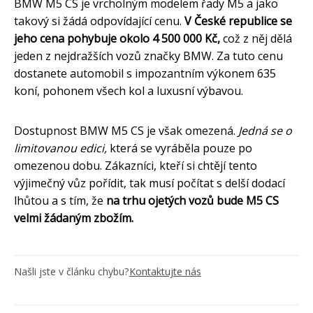
BMW M5 CS je vrcholným modelem řady M5 a jako
takový si žádá odpovídající cenu.
V České republice se
jeho cena pohybuje okolo 4 500 000 Kč,
což z něj dělá
jeden z nejdražších vozů značky BMW. Za tuto cenu
dostanete automobil s impozantním výkonem 635
koní, pohonem všech kol a luxusní výbavou.
Dostupnost BMW M5 CS je však omezená.
Jedná se o
limitovanou edici,
která se vyráběla pouze po
omezenou dobu. Zákazníci, kteří si chtějí tento
výjimečný vůz pořídit, tak musí počítat s delší dodací
lhůtou a s tím, že
na trhu ojetých vozů bude M5 CS
velmi žádaným zbožím.
Našli jste v článku chybu?
Kontaktujte nás