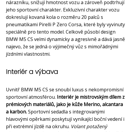
nárazníku, snižují hmotnost vozu a zároveň podtrhují
jeho sportovní charakter. Exkluzivní charakter vozu
dokreslují kovaná kola o rozměru 20 palců s
pneumatikami Pirelli P Zero Corsa, které byly vyvinuty
speciálně pro tento model. Celkově působí design
BMW M5 CS velmi dynamicky a agresivně a dává jasně
najevo, že se jedná o výjimečný vůz s mimořádnými
jízdními vlastnostmi.
Interiér a výbava
Uvnitř BMW M5 CS se snoubí luxus s nekompromisní
sportovní atmosférou.
Interiér je mistrovským dílem z
prémiových materiálů, jako je kůže Merino, alcantara
a karbon.
Sportovní sedadla s integrovanými
hlavovými opěrkami poskytují vynikající boční vedení i
při extrémní jízdě na okruhu.
Volant potažený