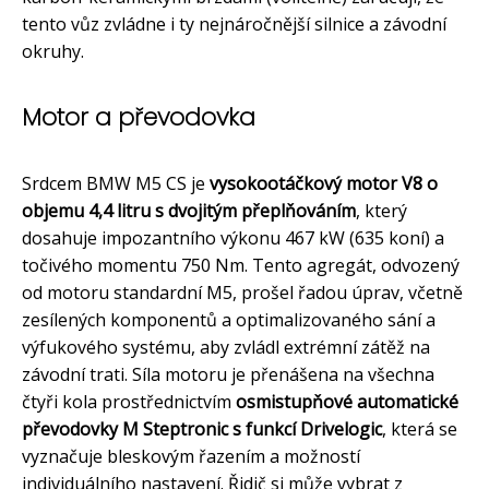
tento vůz zvládne i ty nejnáročnější silnice a závodní
okruhy.
Motor a převodovka
Srdcem BMW M5 CS je
vysokootáčkový motor V8 o
objemu 4,4 litru s dvojitým přeplňováním
, který
dosahuje impozantního výkonu 467 kW (635 koní) a
točivého momentu 750 Nm. Tento agregát, odvozený
od motoru standardní M5, prošel řadou úprav, včetně
zesílených komponentů a optimalizovaného sání a
výfukového systému, aby zvládl extrémní zátěž na
závodní trati. Síla motoru je přenášena na všechna
čtyři kola prostřednictvím
osmistupňové automatické
převodovky M Steptronic s funkcí Drivelogic
, která se
vyznačuje bleskovým řazením a možností
individuálního nastavení. Řidič si může vybrat z