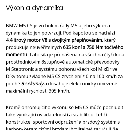
Výkon a dynamika
BMW M5 CS je vrcholem řady M5 a jeho výkon a
dynamika to jen potvrzují. Pod kapotou se nachází
4,4litrový motor V8 s dvojitým přeplňováním
, který
produkuje neuvěřitelných
635 koní a 750 Nm točivého
momentu
. Tato síla je přenášena na všechna čtyři kola
prostřednictvím 8stupňové automatické převodovky
M Steptronic a systému pohonu všech kol M xDrive.
Díky tomu zvládne M5 CS zrychlení z 0 na 100 km/h za
pouhé
3 sekundy
a dosahuje elektronicky omezené
maximální rychlosti 305 km/h.
Kromě ohromujícího výkonu se M5 CS může pochlubit
také vynikající ovladatelností a stabilitou. Lehčí
konstrukce, sportovní odpružení a brzdový systém s
karbon-keramickými brzdami (volitelně) zaručují, že