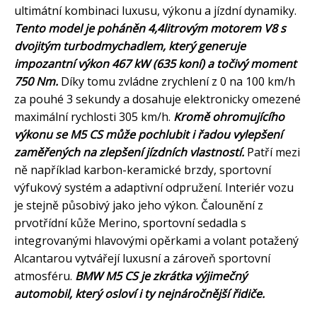
ultimátní kombinaci luxusu, výkonu a jízdní dynamiky.
Tento model je poháněn 4,4litrovým motorem V8 s
dvojitým turbodmychadlem, který generuje
impozantní výkon 467 kW (635 koní) a točivý moment
750 Nm.
Díky tomu zvládne zrychlení z 0 na 100 km/h
za pouhé 3 sekundy a dosahuje elektronicky omezené
maximální rychlosti 305 km/h.
Kromě ohromujícího
výkonu se M5 CS může pochlubit i řadou vylepšení
zaměřených na zlepšení jízdních vlastností.
Patří mezi
ně například karbon-keramické brzdy, sportovní
výfukový systém a adaptivní odpružení. Interiér vozu
je stejně působivý jako jeho výkon. Čalounění z
prvotřídní kůže Merino, sportovní sedadla s
integrovanými hlavovými opěrkami a volant potažený
Alcantarou vytvářejí luxusní a zároveň sportovní
atmosféru.
BMW M5 CS je zkrátka výjimečný
automobil, který osloví i ty nejnáročnější řidiče.