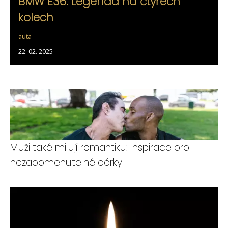
BMW E36: Legenda na čtyřech
kolech
auta
22. 02. 2025
Muži také milují romantiku: Inspirace pro
nezapomenutelné dárky