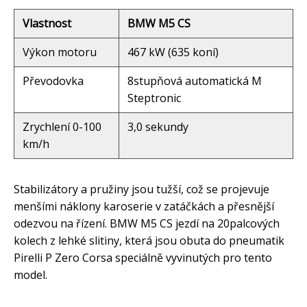
Vlastnost
BMW M5 CS
Výkon motoru
467 kW (635 koní)
Převodovka
8stupňová automatická M
Steptronic
Zrychlení 0-100
3,0 sekundy
km/h
Stabilizátory a pružiny jsou tužší, což se projevuje
menšími náklony karoserie v zatáčkách a přesnější
odezvou na řízení. BMW M5 CS jezdí na 20palcových
kolech z lehké slitiny, která jsou obuta do pneumatik
Pirelli P Zero Corsa speciálně vyvinutých pro tento
model.