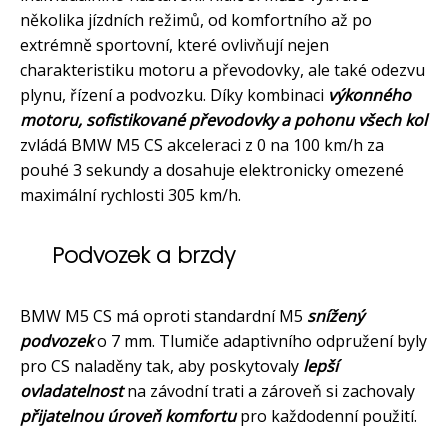
několika jízdních režimů, od komfortního až po
extrémně sportovní, které ovlivňují nejen
charakteristiku motoru a převodovky, ale také odezvu
plynu, řízení a podvozku. Díky kombinaci
výkonného
motoru, sofistikované převodovky a pohonu všech kol
zvládá BMW M5 CS akceleraci z 0 na 100 km/h za
pouhé 3 sekundy a dosahuje elektronicky omezené
maximální rychlosti 305 km/h.
Podvozek a brzdy
BMW M5 CS má oproti standardní M5
snížený
podvozek
o 7 mm. Tlumiče adaptivního odpružení byly
pro CS naladěny tak, aby poskytovaly
lepší
ovladatelnost
na závodní trati a zároveň si zachovaly
přijatelnou úroveň komfortu
pro každodenní použití.