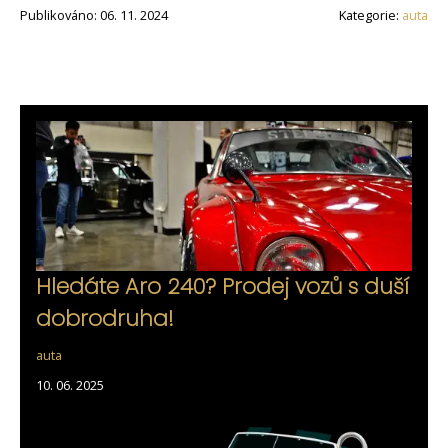
Publikováno: 06. 11. 2024
Kategorie:
auta
Hledáte Aro 240? Prodej vozů s duší
dobrodruha!
auta
10. 06. 2025