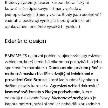
Brzdový systém je tvořen karbon-keramickými
kotouči s šestipístkovými třmeny vpředu a
jednopístkovými třmeny vzadu. Brzdy jsou odolné vůči
vadnutí a poskytují vynikající brzdný účinek i při
opakovaném brzdění z vysokých rychlostí.
Exteriér a design
BMW M5 CS na první pohled zaujme svým agresivním
vzhledem, který nenechá nikoho na pochybách o jeho
sportovním charakteru.
Dominantním prvkem přídě je
mohutná maska chladiče s dvojitými ledvinkami v
provedení Gold Bronze
, která ladí s rámečky oken a
dalšími detaily karoserie.
Agresivní vzhled dokreslují
laserové světlomety s žlutým podsvícením
, které
odkazují na závodní vozy.
Karbonové prvky
, jako je
kapota motoru, střešní spoiler nebo difuzor zadního