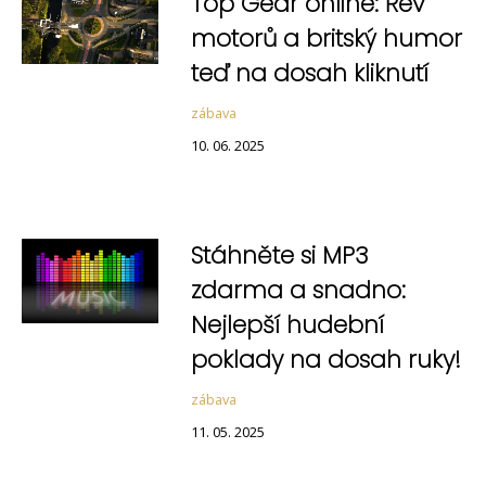
Top Gear online: Řev
motorů a britský humor
teď na dosah kliknutí
zábava
10. 06. 2025
Stáhněte si MP3
zdarma a snadno:
Nejlepší hudební
poklady na dosah ruky!
zábava
11. 05. 2025