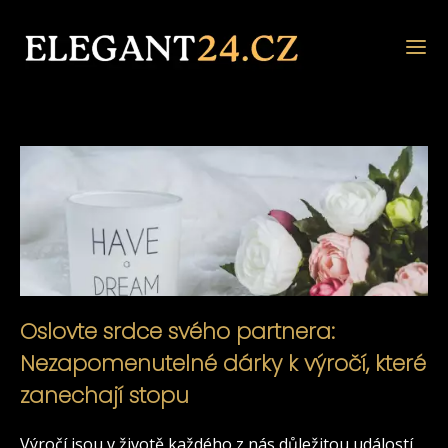
Oslovte srdce svého partnera:
Nezapomenutelné dárky k výročí, které
zanechají stopu
Výročí jsou v životě každého z nás důležitou událostí,