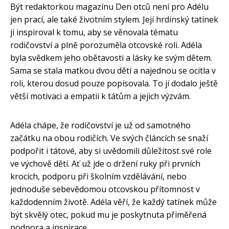
Být redaktorkou magazínu Den otců není pro Adélu
jen prací, ale také životním stylem. Její hrdinský tatínek
ji inspiroval k tomu, aby se věnovala tématu
rodičovství a plně porozuměla otcovské roli. Adéla
byla svědkem jeho obětavosti a lásky ke svým dětem.
Sama se stala matkou dvou dětí a najednou se ocitla v
roli, kterou dosud pouze popisovala. To jí dodalo ještě
větší motivaci a empatii k tátům a jejich výzvám.
Adéla chápe, že rodičovství je už od samotného
začátku na obou rodičích. Ve svých článcích se snaží
podpořit i tátové, aby si uvědomili důležitost své role
ve výchově dětí. Ať už jde o držení ruky při prvních
krocích, podporu při školním vzdělávání, nebo
jednoduše sebevědomou otcovskou přítomnost v
každodenním životě. Adéla věří, že každý tatínek může
být skvělý otec, pokud mu je poskytnuta přiměřená
podpora a inspirace.