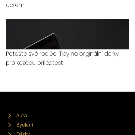
darem
Potěšte své rodiče: Tipy na originální dárky
pro každou příležitost
Auta
Bydlení
Dárky