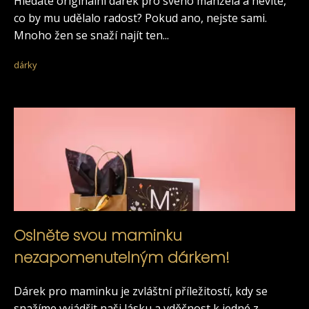
Hledáte originální dárek pro svého manžela a nevíte,
co by mu udělalo radost? Pokud ano, nejste sami.
Mnoho žen se snaží najít ten...
dárky
Oslněte svou maminku
nezapomenutelným dárkem!
Dárek pro maminku je zvláštní příležitostí, kdy se
snažíme vyjádřit naši lásku a vděčnost k jedné z