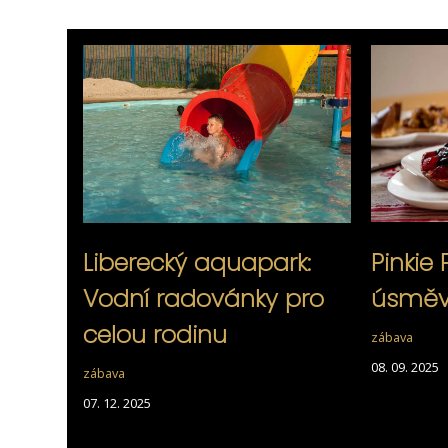
Liberecký aquapark:
Pinkie 
Vodní radovánky pro
úsměvy
celou rodinu
zábava
08. 09. 2025
zábava
07. 12. 2025