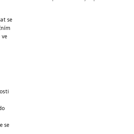
at se
čním
 ve
osti
do
e se