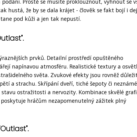
podání. Prostě se musíte proklouznout, vyhnout se 
k hustá, že by se dala krájet - člověk se fakt bojí i de
stane pod kůži a jen tak nepustí.
utlast".
jvýraznějších prvků. Detailní prostředí opuštěného
řejí napínavou atmosféru. Realistické textury a osvět
strašidelného světa. Zvukové efekty jsou rovněž důlež
ětí a strachu. Skřípání dveří, tiché šepoty či neznámé
tavu ostražitosti a nervozity. Kombinace skvělé grafi
" poskytuje hráčům nezapomenutelný zážitek plný
utlast".