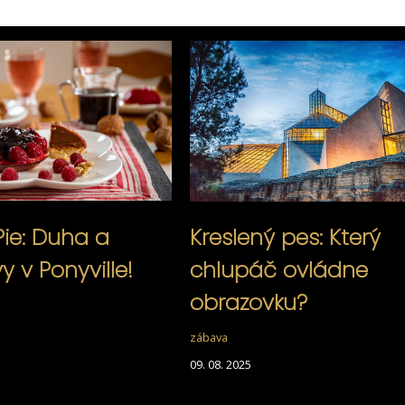
Pie: Duha a
Kreslený pes: Který
 v Ponyville!
chlupáč ovládne
obrazovku?
zábava
09. 08. 2025