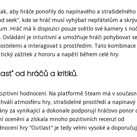
ak, aby hráče ponořily do napínavého a strašidelného
and seek“, kde se hráč musí vyhýbat nepřátelům a skrýv
m. Hráč má k dispozici pouze světlo své kamery s no
 Ovládání je intuitivní a umožňuje hráči pohybovat se
postelemi a interagovat s prostředím. Tato kombinace
cký zážitek z hororu a napětí během celé hry.
st" od hráčů a kritiků.
 pozitivní hodnocení. Na platformě Steam má v současn
 chválí atmosféru hry, strašidelné prostředí a napínavý
ány za vynikající a dokonale podporují hráčovo ponor 
í ocenění a získala mnoho pozitivních recenzí od
ocení hry "Outlast" je tedy velmi vysoké a doporučuj