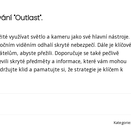
ní "Outlast".
ité využívat světlo a kameru jako své hlavní nástroje.
čním viděním odhalí skryté nebezpečí. Dále je klíčov
telům, abyste přežili. Doporučuje se také pečlivě
evili skryté předměty a informace, které vám mohou
ržujte klid a pamatujte si, že strategie je klíčem k
Kategorie