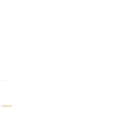
é
:
zábava