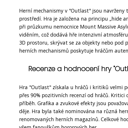
Herní mechanismy v "Outlast" jsou navrženy t
prostředí. Hra je založena na principu „hide 
při průzkumu nemocnice Mount Massive Asylu
viděním, což dodává hře intenzivní atmosféru.
3D prostoru, skrývat se za objekty nebo pod 
herních mechanismů poskytuje hráčům autenti
Recenze a hodnocení hry "Outla
Hra "Outlast" získala u hráčů i kritiků velmi
přes 90% pozitivních recenzí od hráčů. Kritici
příběh. Grafika a zvukové efekty jsou považov
děje. Hra byla také nominována na různá hern
renomovaných herních magazínů. Celkové hodn
všem fanouškům hororových her.