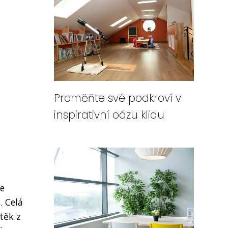
Proměňte své podkroví v
inspirativní oázu klidu
te
. Celá
těk z