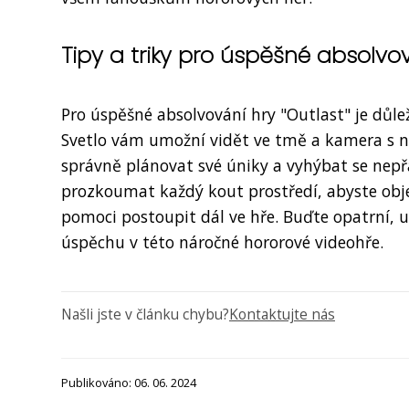
Tipy a triky pro úspěšné absolvová
Pro úspěšné absolvování hry "Outlast" je důlež
Svetlo vám umožní vidět ve tmě a kamera s no
správně plánovat své úniky a vyhýbat se nepřá
prozkoumat každý kout prostředí, abyste obj
pomoci postoupit dál ve hře. Buďte opatrní, ud
úspěchu v této náročné hororové videohře.
Našli jste v článku chybu?
Kontaktujte nás
Publikováno: 06. 06. 2024