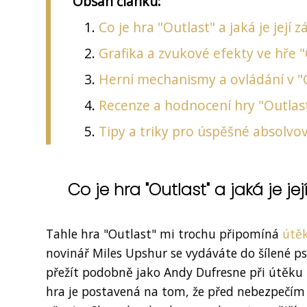
Obsah článku:
Co je hra "Outlast" a jaká je její
Grafika a zvukové efekty ve hře "
Herní mechanismy a ovládání v "O
Recenze a hodnocení hry "Outlast
Tipy a triky pro úspěšné absolvov
Co je hra "Outlast" a jaká je j
Tahle hra "Outlast" mi trochu připomíná
útě
novinář Miles Upshur se vydáváte do šílené p
přežít podobně jako Andy Dufresne při útěku 
hra je postavená na tom, že před nebezpečím