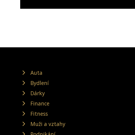
Auta
Bydlení
Dárky
Finance
Fitness
Muži a vztahy
Podnikání