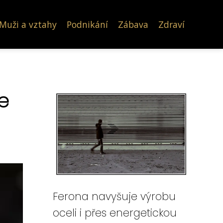
Muži a vztahy
Podnikání
Zábava
Zdraví
e
Ferona navyšuje výrobu
oceli i přes energetickou