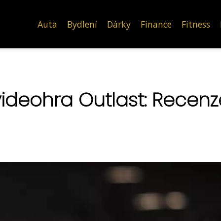
Auta
Bydlení
Dárky
Finance
Fitness
videohra Outlast: Recenz