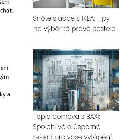
všem
jchat.
Sněte sladce s IKEA: Tipy
na výběr té pravé postele
lení
itým
ky a
Teplo domova s BAXI:
Spolehlivé a úsporné
řešení pro vaše vytápění.