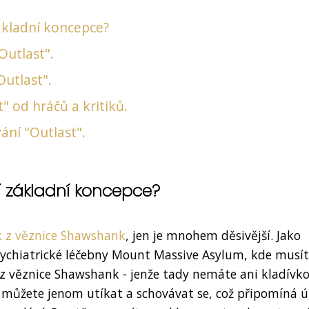
 základní koncepce?
Outlast".
utlast".
" od hráčů a kritiků.
ání "Outlast".
ejí základní koncepce?
k z věznice Shawshank
, jen je mnohem děsivější. Jako
sychiatrické léčebny Mount Massive Asylum, kde musí
z věznice Shawshank - jenže tady nemáte ani kladívko
 můžete jenom utíkat a schovávat se, což připomíná ú