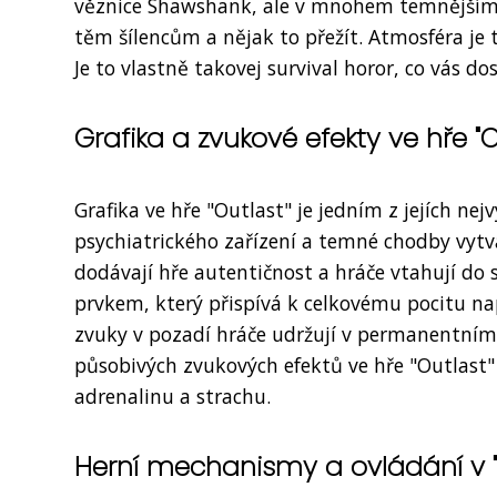
věznice Shawshank, ale v mnohem temnějším 
těm šílencům a nějak to přežít. Atmosféra je ta
Je to vlastně takovej survival horor, co vás do
Grafika a zvukové efekty ve hře "O
Grafika ve hře "Outlast" je jedním z jejích ne
psychiatrického zařízení a temné chodby vytvá
dodávají hře autentičnost a hráče vtahují do 
prvkem, který přispívá k celkovému pocitu nap
zvuky v pozadí hráče udržují v permanentním s
působivých zvukových efektů ve hře "Outlast
adrenalinu a strachu.
Herní mechanismy a ovládání v "O