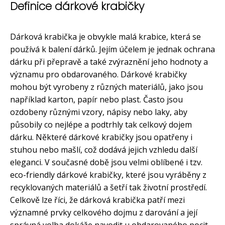
Definice dárkové krabičky
Dárková krabička je obvykle malá krabice, která se
používá k balení dárků. Jejím účelem je jednak ochrana
dárku při přepravě a také zvýraznění jeho hodnoty a
významu pro obdarovaného. Dárkové krabičky
mohou být vyrobeny z různých materiálů, jako jsou
například karton, papír nebo plast. Často jsou
ozdobeny různými vzory, nápisy nebo laky, aby
působily co nejlépe a podtrhly tak celkový dojem
dárku. Některé dárkové krabičky jsou opatřeny i
stuhou nebo mašlí, což dodává jejich vzhledu další
eleganci. V současné době jsou velmi oblíbené i tzv.
eco-friendly dárkové krabičky, které jsou vyráběny z
recyklovaných materiálů a šetří tak životní prostředí.
Celkově lze říci, že dárková krabička patří mezi
významné prvky celkového dojmu z darování a její
správná volba dokáže navodit u obdarovaného pocit