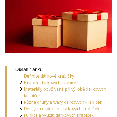
Obsah článku:
Definice dárkové krabičky
Historie dárkových krabiček
Materiály používané při výrobě dárkových
krabiček
Různé druhy a tvary dárkových krabiček
Design a ozdobení dárkových krabiček
Funkce a využití dárkových krabiček