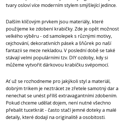
tvary osloví více moderním stylem smýšlející jedince.
Dalším klíčovým prvkem jsou materiály, které
použijeme ke zdobení krabičky. Zde je opět možnost
velkého výběru - od samolepek s různými motivy,
cejchování, dekorativních pásek a šňůrek po naší
fantazii se meze nekladou. V poslední době se také
stávají velmi populárními tzv. DIY ozdoby, kdy si
můžeme vytvořit dárkovou krabičku svépomocí.
Ať už se rozhodneme pro jakýkoli styl a materiál,
dobrým trikem je neztrácet ze zřetele samotný dar a
nenechat se unést příliš extravagantními zdobením.
Pokud chceme udělat dojem, není nutné všechno
přebalit tucetkrát - často stačí jemné doteky a malé
detaily, které dodají na originalitě a osobitosti.