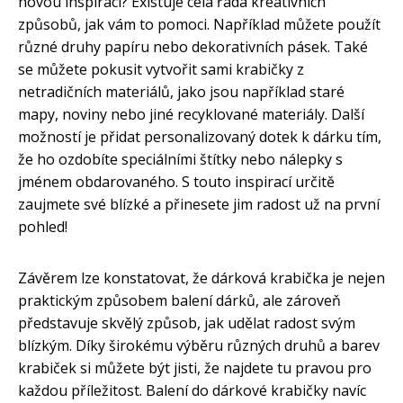
novou inspiraci? Existuje celá řada kreativních
způsobů, jak vám to pomoci. Například můžete použít
různé druhy papíru nebo dekorativních pásek. Také
se můžete pokusit vytvořit sami krabičky z
netradičních materiálů, jako jsou například staré
mapy, noviny nebo jiné recyklované materiály. Další
možností je přidat personalizovaný dotek k dárku tím,
že ho ozdobíte speciálními štítky nebo nálepky s
jménem obdarovaného. S touto inspirací určitě
zaujmete své blízké a přinesete jim radost už na první
pohled!
Závěrem lze konstatovat, že dárková krabička je nejen
praktickým způsobem balení dárků, ale zároveň
představuje skvělý způsob, jak udělat radost svým
blízkým. Díky širokému výběru různých druhů a barev
krabiček si můžete být jisti, že najdete tu pravou pro
každou příležitost. Balení do dárkové krabičky navíc