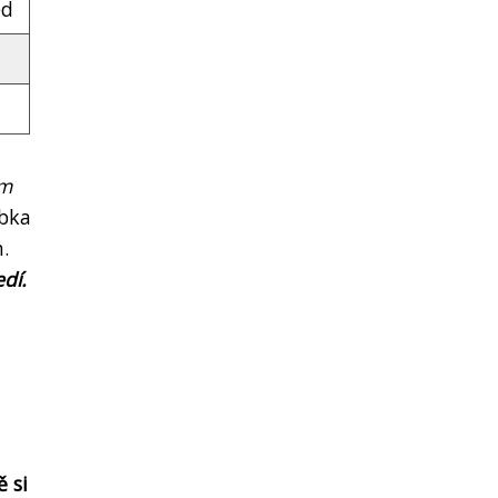
ed
em
ubka
.
dí.
 si