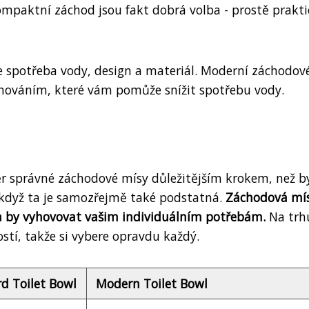
ompaktní záchod jsou fakt dobrá volba - prostě prakti
je spotřeba vody, design a materiál. Moderní záchodov
hováním, které vám pomůže snížit spotřebu vody.
běr správné záchodové mísy důležitějším krokem, než b
i když ta je samozřejmě také podstatná.
Záchodová mí
a by vyhovovat vašim individuálním potřebám.
Na trhu
stí, takže si vybere opravdu každý.
d Toilet Bowl
Modern Toilet Bowl