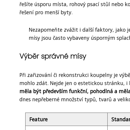
řešíte úsporu místa, rohový psací stůl nebo k
řešení pro menší byty.
Nezapomeňte zvážit i další faktory, jako 
mísy jsou často vybaveny úsporným splac
Výběr správné mísy
Při zařizování či rekonstrukci koupelny je vý
mohlo zdát. Nejde jen o estetickou stránku, 
měla být především funkční, pohodlná a měl
dnes nepřeberné množství typů, tvarů a veliko
Feature
Standar