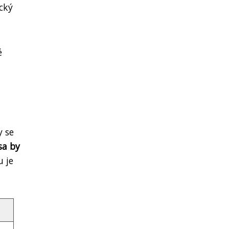
cký
é
y se
sa by
 je