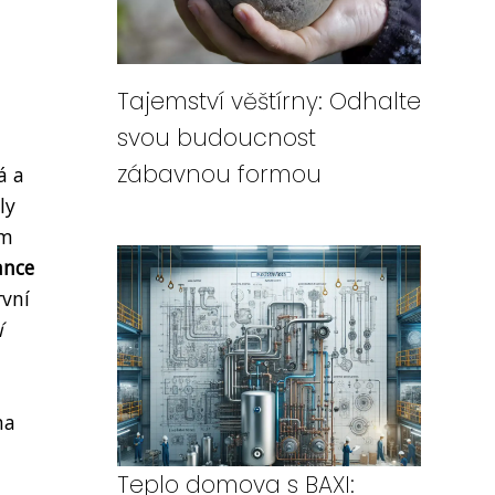
Tajemství věštírny: Odhalte
svou budoucnost
zábavnou formou
á a
ly
ým
ance
rvní
í
ha
Teplo domova s BAXI: