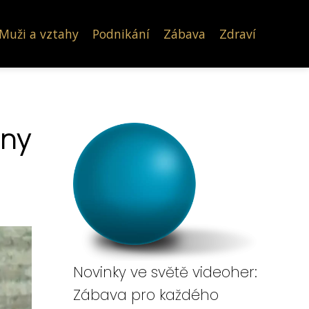
Muži a vztahy
Podnikání
Zábava
Zdraví
lny
Novinky ve světě videoher:
Zábava pro každého