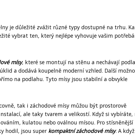
lny je důležité zvážit různé typy dostupné na trhu. K
ežité vybrat ten, který nejlépe vyhovuje vašim potřeb
ové mísy
, které se montují na stěnu a nechávají podl
úklid a dodává koupelně moderní vzhled. Další možno
 přímo na podlahu. Tyto mísy jsou stabilní a obvykle
acovně, tak i záchodové mísy můžou být prostorově
instalací, ale taky tvarem a velikostí. Když si vybíráte
váním, kulatou nebo oválnou mísou. Pro stísněnější
ky hodil, jsou super
kompaktní záchodové mísy
. A když