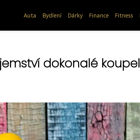
Auta
Bydlení
Dárky
Finance
Fitness
jemství dokonalé koupe