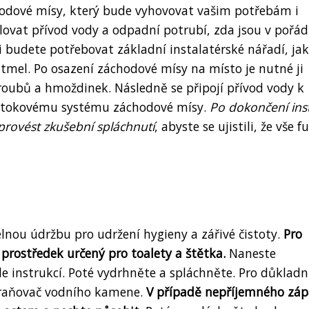
hodové mísy, který bude vyhovovat vašim potřebám i
lovat přívod vody a odpadní potrubí, zda jsou v pořá
i budete potřebovat základní instalatérské nářadí, ja
 tmel. Po osazení záchodové mísy na místo je nutné ji
ubů a hmoždinek. Následně se připojí přívod vody k
odtokovému systému záchodové mísy.
Po dokončení ins
 provést zkušební spláchnutí
, abyste se ujistili, že vše 
lnou údržbu pro udržení hygieny a zářivé čistoty.
Pro
prostředek určený pro toalety a štětka.
Naneste
e instrukcí. Poté vydrhněte a spláchněte. Pro důkladn
traňovač vodního kamene.
V případě nepříjemného zá