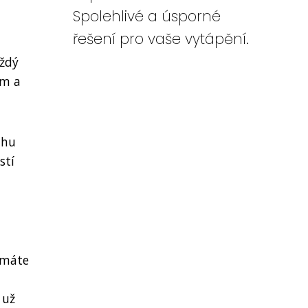
Spolehlivé a úsporné
řešení pro vaše vytápění.
aždý
ám a
ahu
stí
, máte
 už