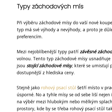
Typy záchodových mís
Při výběru záchodové mísy do vaší nové koupe
typ má své výhody a nevýhody, a proto je důl
preferencím.
Mezi nejoblíbenější typy patří
závěsné záchod
volnou. Tento typ záchodové mísy usnadňuje 
jsou
stojící záchodové mísy
, které se umisťují
dostupnější z hlediska ceny.
Stejně jako
rohový psací stůl
šetří místo v pr
úsporné. No a tyhle mísy se od sebe liší nejen 
na výběr mezi hlubokým nebo mělkým splacho
prostory, kde by se třeba rohový psací stůl ta