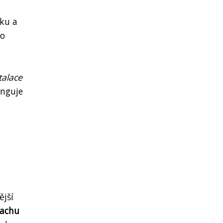
dku a
ko
talace
funguje
ější
pachu