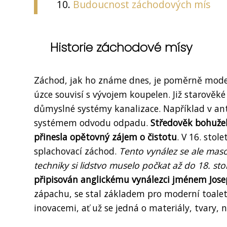
Budoucnost záchodových mís
Historie záchodové mísy
Záchod, jak ho známe dnes, je poměrně moder
úzce souvisí s vývojem koupelen. Již starověké
důmyslné systémy kanalizace. Například v an
systémem odvodu odpadu.
Středověk bohužel
přinesla opětovný zájem o čistotu
. V 16. stol
splachovací záchod.
Tento vynález se ale masov
techniky si lidstvo muselo počkat až do 18. stol
připisován anglickému vynálezci jménem Jos
zápachu, se stal základem pro moderní toale
inovacemi, ať už se jedná o materiály, tvary, 