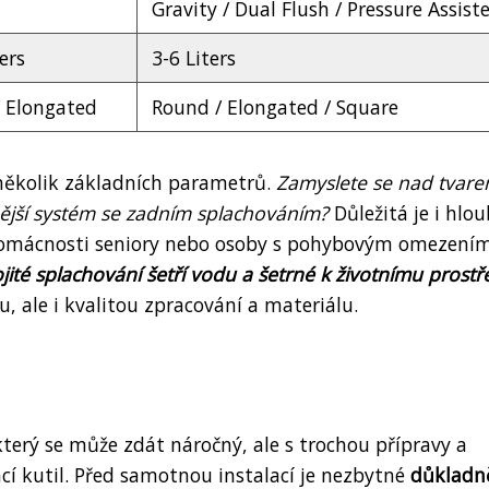
Gravity / Dual Flush / Pressure Assist
ers
3-6 Liters
 Elongated
Round / Elongated / Square
několik základních parametrů.
Zamyslete se nad tvar
ější systém se zadním splachováním?
Důležitá je i hlo
domácnosti seniory nebo osoby s pohybovým omezením
jité splachování šetří vodu a šetrné k životnímu prostře
, ale i kvalitou zpracování a materiálu.
který se může zdát náročný, ale s trochou přípravy a
í kutil. Před samotnou instalací je nezbytné
důkladně