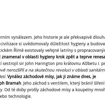
ním vynálezem. Jeho historie je ale překvapivě dlouh
 civilizace si uvědomovaly důležitost hygieny a budova
tickém Římě existovaly veřejné latríny s propracovan
 znamenal v oblasti hygieny krok zpět a teprve renes
etí sestrojil sir John Harington pro královnu Alžbetu I. p
ě nerozšířil a na skutečnou revoluci v oblasti sanitárn
etí.
Vynález záchodové mísy, jak ji známe dnes, je
eph Bramah
. Jeho záchod s ventilem, který bránil šíření
ty. Od té doby prošly záchodové mísy a koupelny mno
nebo technologie.