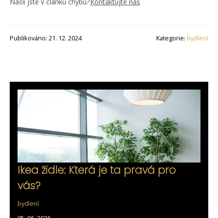
Našli jste v článku chybu?
Kontaktujte nás
Publikováno: 21. 12. 2024
Kategorie:
bydlení
Ikea židle: Která je ta pravá pro
vás?
bydlení
05. 06. 2026