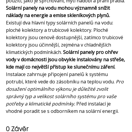
použití, jako je sprchování, mytí nádobí a praní prádla.
Solární panely na vodu mohou významně snížit
náklady na energie a emise skleníkových plynů.
Existují dva hlavní typy solárních panelů na vodu:
ploché kolektory a trubicové kolektory. Ploché
kolektory jsou cenově dostupnější, zatímco trubicové
kolektory jsou účinnější, zejména v chladnějších
klimatických podmínkách.
Solární panely pro ohřev
vody v domácnosti jsou obvykle instalovány na střeše,
kde mají co největší přístup ke slunečnímu záření.
Instalace zahrnuje připojení panelů k systému
potrubí, které vede do zásobníku na teplou vodu.
Pro
dosažení optimálního výkonu je důležité zvolit
správný typ a velikost solárního systému pro vaše
potřeby a klimatické podmínky.
Před instalací je
vhodné poradit se s odborníkem na solární energii.
0 Závěr