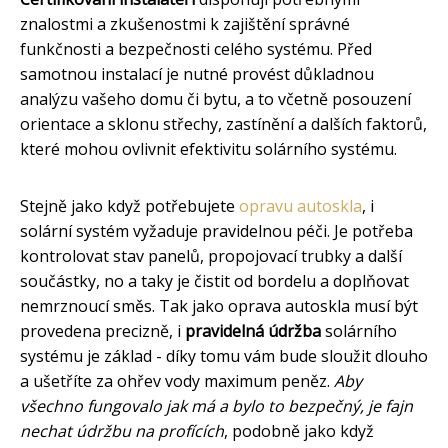
znalostmi a zkušenostmi k zajištění správné
funkčnosti a bezpečnosti celého systému. Před
samotnou instalací je nutné provést důkladnou
analýzu vašeho domu či bytu, a to včetně posouzení
orientace a sklonu střechy, zastínění a dalších faktorů,
které mohou ovlivnit efektivitu solárního systému.
Stejně jako když potřebujete
opravu autoskla
, i
solární systém vyžaduje pravidelnou péči. Je potřeba
kontrolovat stav panelů, propojovací trubky a další
součástky, no a taky je čistit od bordelu a doplňovat
nemrznoucí směs. Tak jako oprava autoskla musí být
provedena precizně, i
pravidelná údržba
solárního
systému je základ - díky tomu vám bude sloužit dlouho
a ušetříte za ohřev vody maximum peněz.
Aby
všechno fungovalo jak má a bylo to bezpečný, je fajn
nechat údržbu na profících
, podobně jako když