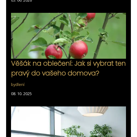
Věšák na oblečení: Jak si vybrat ten
pravý do vašeho domova?
bydlení
08. 10. 2025