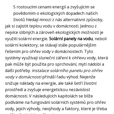
S rostoucími cenami energií a zvyšujícím se
povědomím o ekologických dopadech našich
životů hledají mnozí z nás alternativní způsoby,
jak si zajistit teplou vodu v domácnosti. Jednou z
nejvíce slibných a zároveň ekologických možností je
využití solární energie.
Solární panely na vodu
, neboli
solární kolektory, se stávají stále populárnějším
řešením pro ohřev vody v domácnostech. Tyto
systémy využívají sluneční záření k ohřevu vody, která
pak může být použita pro sprchování, mytí nádobí a
další potřeby.
Instalace solárního panelu pro ohřev
vody v domácnosti
přináší řadu výhod. Nejenže
snižuje náklady na energie, ale také šetří životní
prostředí a zvyšuje energetickou nezávislost
domácnosti. V následujících kapitolách se blíže
podíváme na fungování solárních systémů pro ohřev
vody, jejich výhody, nevýhody a faktory, které je třeba