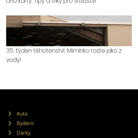
Uno karty: Tipy a triky pro vítězství
35. týden těhotenství: Miminko roste jako z
vody!
Auta
Bydlení
Dárky