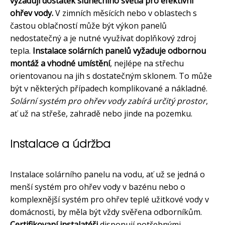
vyžadují dostatek slunečního světla pro efektivní
ohřev vody.
V zimních měsících nebo v oblastech s
častou oblačností může být výkon panelů
nedostatečný a je nutné využívat doplňkový zdroj
tepla.
Instalace solárních panelů vyžaduje odbornou
montáž a vhodné umístění
, nejlépe na střechu
orientovanou na jih s dostatečným sklonem. To může
být v některých případech komplikované a nákladné.
Solární systém pro ohřev vody zabírá určitý prostor
,
ať už na střeše, zahradě nebo jinde na pozemku.
Instalace a údržba
Instalace solárního panelu na vodu, ať už se jedná o
menší systém pro ohřev vody v bazénu nebo o
komplexnější systém pro ohřev teplé užitkové vody v
domácnosti, by měla být vždy svěřena odborníkům.
Certifikovaní instalatéři
disponují potřebnými