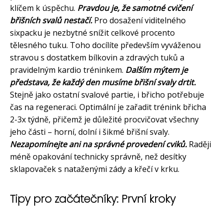
klíčem k úspěchu.
Pravdou je, že samotné cvičení
břišních svalů nestačí.
Pro dosažení viditelného
sixpacku je nezbytné snížit celkové procento
tělesného tuku. Toho docílíte především vyváženou
stravou s dostatkem bílkovin a zdravých tuků a
pravidelným kardio tréninkem.
Dalším mýtem je
představa, že každý den musíme břišní svaly drtit.
Stejně jako ostatní svalové partie, i břicho potřebuje
čas na regeneraci. Optimální je zařadit trénink břicha
2-3x týdně, přičemž je důležité procvičovat všechny
jeho části – horní, dolní i šikmé břišní svaly.
Nezapomínejte ani na správné provedení cviků.
Raději
méně opakování technicky správně, než desítky
sklapovaček s nataženými zády a křečí v krku.
Tipy pro začátečníky: První kroky