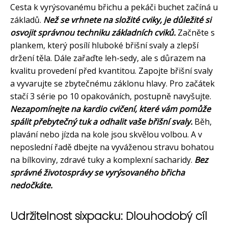
Cesta k vyrýsovanému břichu a pekáči buchet začíná u
základů.
Než se vrhnete na složité cviky, je důležité si
osvojit správnou techniku základních cviků.
Začněte s
plankem, který posílí hluboké břišní svaly a zlepší
držení těla. Dále zařaďte leh-sedy, ale s důrazem na
kvalitu provedení před kvantitou. Zapojte břišní svaly
a vyvarujte se zbytečnému záklonu hlavy. Pro začátek
stačí 3 série po 10 opakováních, postupně navyšujte.
Nezapomínejte na kardio cvičení, které vám pomůže
spálit přebytečný tuk a odhalit vaše břišní svaly.
Běh,
plavání nebo jízda na kole jsou skvělou volbou. A v
neposlední řadě dbejte na vyváženou stravu bohatou
na bílkoviny, zdravé tuky a komplexní sacharidy.
Bez
správné životosprávy se vyrýsovaného břicha
nedočkáte.
Udržitelnost sixpacku: Dlouhodobý cíl