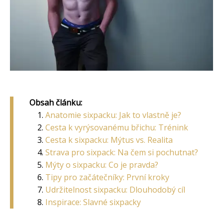
Obsah článku:
Anatomie sixpacku: Jak to vlastně je?
Cesta k vyrýsovanému břichu: Trénink
Cesta k sixpacku: Mýtus vs. Realita
Strava pro sixpack: Na čem si pochutnat?
Mýty o sixpacku: Co je pravda?
Tipy pro začátečníky: První kroky
Udržitelnost sixpacku: Dlouhodobý cíl
Inspirace: Slavné sixpacky