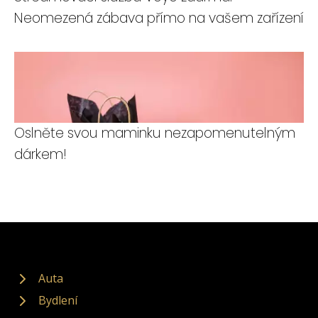
Neomezená zábava přímo na vašem zařízení
Oslněte svou maminku nezapomenutelným
dárkem!
Auta
Bydlení