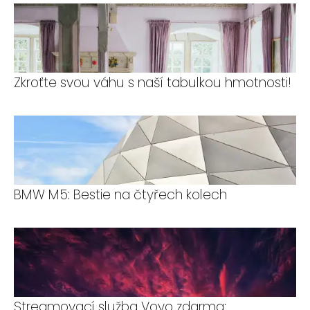
Zkroťte svou váhu s naší tabulkou hmotnosti!
BMW M5: Bestie na čtyřech kolech
Streamovací služba Voyo zdarma: