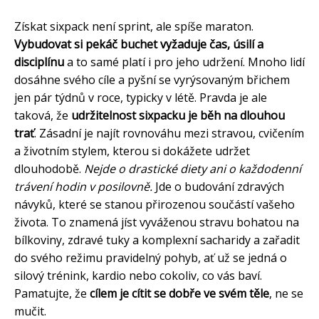
Získat sixpack není sprint, ale spíše maraton.
Vybudovat si pekáč buchet vyžaduje čas, úsilí a
disciplínu
a to samé platí i pro jeho udržení. Mnoho lidí
dosáhne svého cíle a pyšní se vyrýsovaným břichem
jen pár týdnů v roce, typicky v létě. Pravda je ale
taková, že
udržitelnost sixpacku je běh na dlouhou
trať
. Zásadní je najít rovnováhu mezi stravou, cvičením
a životním stylem, kterou si dokážete udržet
dlouhodobě.
Nejde o drastické diety ani o každodenní
trávení hodin v posilovně.
Jde o budování zdravých
návyků, které se stanou přirozenou součástí vašeho
života. To znamená jíst vyváženou stravu bohatou na
bílkoviny, zdravé tuky a komplexní sacharidy a zařadit
do svého režimu pravidelný pohyb, ať už se jedná o
silový trénink, kardio nebo cokoliv, co vás baví.
Pamatujte, že
cílem je cítit se dobře ve svém těle
, ne se
mučit.