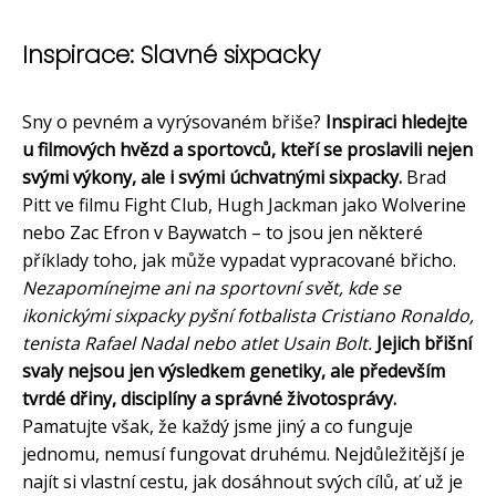
Inspirace: Slavné sixpacky
Sny o pevném a vyrýsovaném břiše?
Inspiraci hledejte
u filmových hvězd a sportovců, kteří se proslavili nejen
svými výkony, ale i svými úchvatnými sixpacky.
Brad
Pitt ve filmu Fight Club, Hugh Jackman jako Wolverine
nebo Zac Efron v Baywatch – to jsou jen některé
příklady toho, jak může vypadat vypracované břicho.
Nezapomínejme ani na sportovní svět, kde se
ikonickými sixpacky pyšní fotbalista Cristiano Ronaldo,
tenista Rafael Nadal nebo atlet Usain Bolt.
Jejich břišní
svaly nejsou jen výsledkem genetiky, ale především
tvrdé dřiny, disciplíny a správné životosprávy.
Pamatujte však, že každý jsme jiný a co funguje
jednomu, nemusí fungovat druhému. Nejdůležitější je
najít si vlastní cestu, jak dosáhnout svých cílů, ať už je