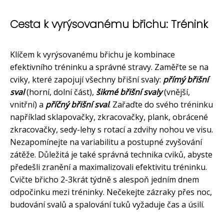
Cesta k vyrýsovanému břichu: Trénink
Klíčem k vyrýsovanému břichu je kombinace
efektivního tréninku a správné stravy. Zaměřte se na
cviky, které zapojují všechny břišní svaly:
přímý břišní
sval
(horní, dolní část),
šikmé břišní svaly
(vnější,
vnitřní) a
příčný břišní sval
. Zařaďte do svého tréninku
například sklapovačky, zkracovačky, plank, obrácené
zkracovačky, sedy-lehy s rotací a zdvihy nohou ve visu.
Nezapomínejte na variabilitu a postupné zvyšování
zátěže. Důležitá je také správná technika cviků, abyste
předešli zranění a maximalizovali efektivitu tréninku.
Cvičte břicho 2-3krát týdně s alespoň jedním dnem
odpočinku mezi tréninky. Nečekejte zázraky přes noc,
budování svalů a spalování tuků vyžaduje čas a úsilí.