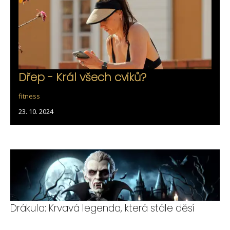
Dřep - Král všech cviků?
fitness
23. 10. 2024
Drákula: Krvavá legenda, která stále děsí