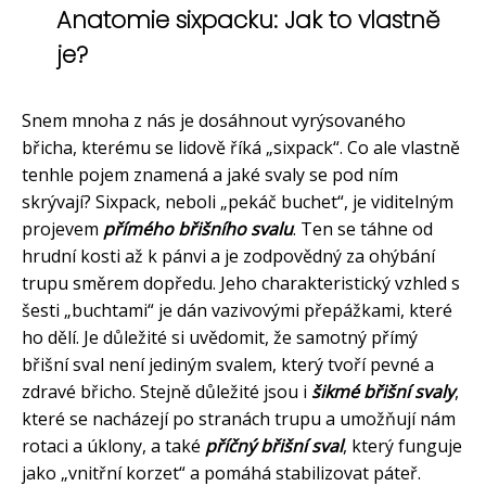
Anatomie sixpacku: Jak to vlastně
je?
Snem mnoha z nás je dosáhnout vyrýsovaného
břicha, kterému se lidově říká „sixpack“. Co ale vlastně
tenhle pojem znamená a jaké svaly se pod ním
skrývají? Sixpack, neboli „pekáč buchet“, je viditelným
projevem
přímého břišního svalu
. Ten se táhne od
hrudní kosti až k pánvi a je zodpovědný za ohýbání
trupu směrem dopředu. Jeho charakteristický vzhled s
šesti „buchtami“ je dán vazivovými přepážkami, které
ho dělí. Je důležité si uvědomit, že samotný přímý
břišní sval není jediným svalem, který tvoří pevné a
zdravé břicho. Stejně důležité jsou i
šikmé břišní svaly
,
které se nacházejí po stranách trupu a umožňují nám
rotaci a úklony, a také
příčný břišní sval
, který funguje
jako „vnitřní korzet“ a pomáhá stabilizovat páteř.