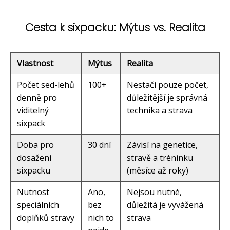
Cesta k sixpacku: Mýtus vs. Realita
Vlastnost
Mýtus
Realita
Počet sed-lehů
100+
Nestačí pouze počet,
denně pro
důležitější je správná
viditelný
technika a strava
sixpack
Doba pro
30 dní
Závisí na genetice,
dosažení
stravě a tréninku
sixpacku
(měsíce až roky)
Nutnost
Ano,
Nejsou nutné,
speciálních
bez
důležitá je vyvážená
doplňků stravy
nich to
strava