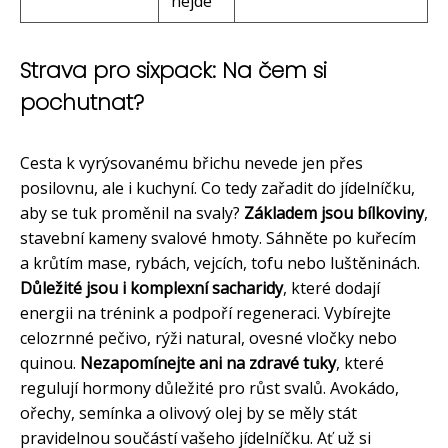
nejde
Strava pro sixpack: Na čem si
pochutnat?
Cesta k vyrýsovanému břichu nevede jen přes
posilovnu, ale i kuchyní. Co tedy zařadit do jídelníčku,
aby se tuk proměnil na svaly?
Základem jsou bílkoviny
,
stavební kameny svalové hmoty. Sáhněte po kuřecím
a krůtím mase, rybách, vejcích, tofu nebo luštěninách.
Důležité jsou i komplexní sacharidy
, které dodají
energii na trénink a podpoří regeneraci. Vybírejte
celozrnné pečivo, rýži natural, ovesné vločky nebo
quinou.
Nezapomínejte ani na zdravé tuky
, které
regulují hormony důležité pro růst svalů. Avokádo,
ořechy, semínka a olivový olej by se měly stát
pravidelnou součástí vašeho jídelníčku. Ať už si