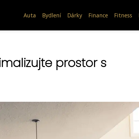
Auta
Bydlení
Dárky
Finance
Fitness
malizujte prostor s