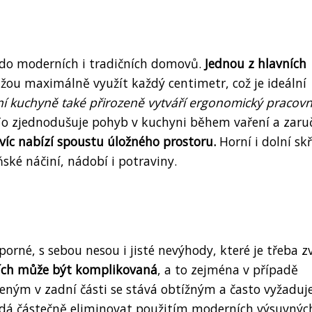
 do moderních i tradičních domovů.
Jednou z hlavních
ou maximálně využít každý centimetr, což je ideální
 kuchyně také přirozeně vytváří ergonomický pracovn
o zjednodušuje pohyb v kuchyni během vaření a zaru
íc nabízí spoustu úložného prostoru.
Horní i dolní sk
ké náčiní, nádobí i potraviny.
orné, s sebou nesou i jisté nevýhody, které je třeba z
ích může být komplikovaná
, a to zejména v případě
eným v zadní části se stává obtížným a často vyžaduj
 dá částečně eliminovat použitím moderních výsuvnýc