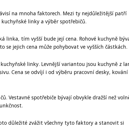
ávisí na mnoha faktorech. Mezi ty nejdůležitější patří
 kuchyňské linky a výběr spotřebičů.
ská linka, tím vyšší bude její cena. Rohové kuchyně býva
to se jejich cena může pohybovat ve vyšších částkách.
í kuchyňské linky. Levnější variantou jsou kuchyně z l
ivu. Cena se odvíjí i od výběru pracovní desky, kování
ů. Vestavné spotřebiče bývají obvykle dražší než voln
funkčnost.
to důležité zvážit všechny tyto faktory a stanovit si