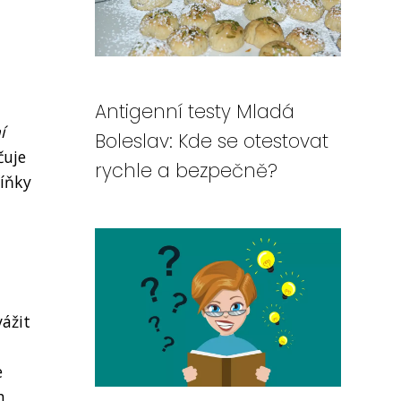
Antigenní testy Mladá
í
Boleslav: Kde se otestovat
čuje
rychle a bezpečně?
říňky
vážit
e
h