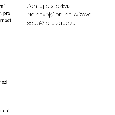
Zahrajte si azkviz:
ní
, pro
Nejnovější online kvízová
ornost
soutěž pro zábavu
mezi
které