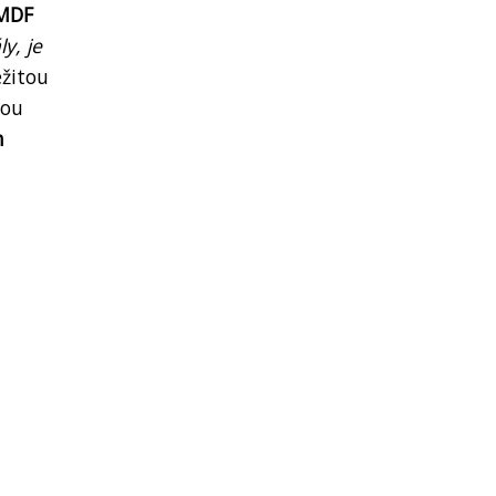
 MDF
ly, je
ežitou
nou
h