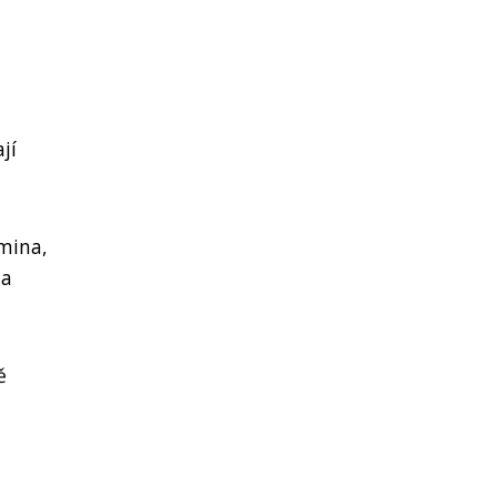
jí
amina,
 a
ě