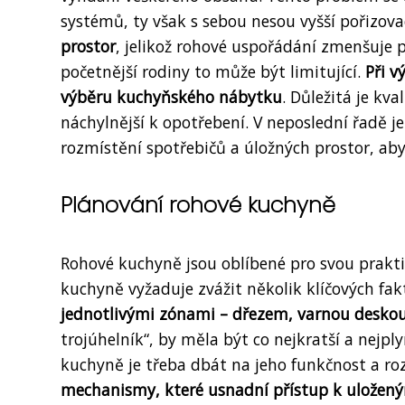
systémů, ty však s sebou nesou vyšší pořizova
prostor
, jelikož rohové uspořádání zmenšuje pl
početnější rodiny to může být limitující.
Při v
výběru kuchyňského nábytku
. Důležitá je kv
náchylnější k opotřebení. V neposlední řadě j
rozmístění spotřebičů a úložných prostor, aby
Plánování rohové kuchyně
Rohové kuchyně jsou oblíbené pro svou praktič
kuchyně vyžaduje zvážit několik klíčových fak
jednotlivými zónami – dřezem, varnou deskou 
trojúhelník“, by měla být co nejkratší a nejp
kuchyně je třeba dbát na jeho funkčnost a r
mechanismy, které usnadní přístup k uložen