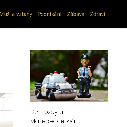
Muži a vztahy
Podnikání
Zábava
Zdraví
Dempsey a
Makepeaceová: