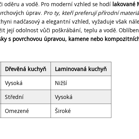
či oděru a vodě. Pro moderní vzhled se hodí
lakované
ovrchových úprav.
Pro ty, kteří preferují přírodní materiá
yni nadčasový a elegantní vzhled, vyžaduje však nál
žit její odolnost vůči poškrábání, teplu a vodě. Oblíbe
řísky s povrchovou úpravou, kamene nebo kompozitníc
Dřevěná kuchyň
Laminovaná kuchyň
Vysoká
Nižší
Střední
Vysoká
Omezené
Široké