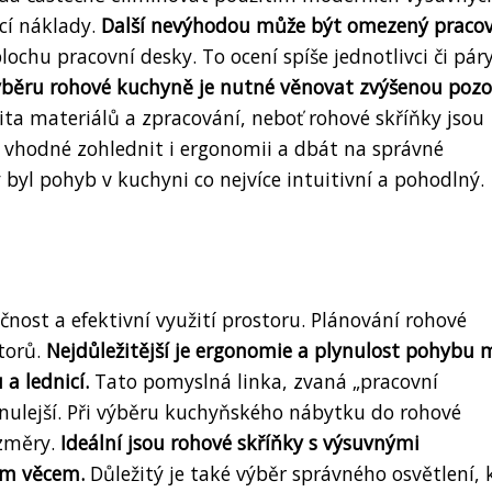
cí náklady.
Další nevýhodou může být omezený pracov
ochu pracovní desky. To ocení spíše jednotlivci či páry
ýběru rohové kuchyně je nutné věnovat zvýšenou poz
alita materiálů a zpracování, neboť rohové skříňky jsou
e vhodné zohlednit i ergonomii a dbát na správné
 byl pohyb v kuchyni co nejvíce intuitivní a pohodlný.
nost a efektivní využití prostoru. Plánování rohové
torů.
Nejdůležitější je ergonomie a plynulost pohybu 
a lednicí.
Tato pomyslná linka, zvaná „pracovní
lynulejší. Při výběru kuchyňského nábytku do rohové
ozměry.
Ideální jsou rohové skříňky s výsuvnými
ým věcem.
Důležitý je také výběr správného osvětlení, 