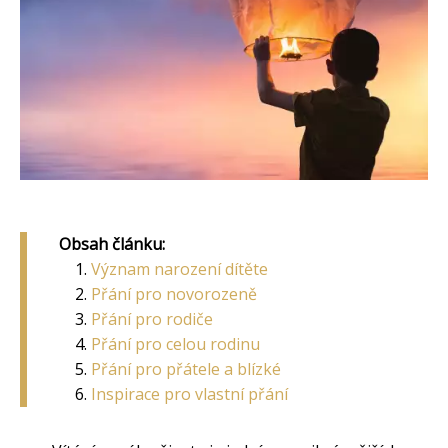
Obsah článku:
Význam narození dítěte
Přání pro novorozeně
Přání pro rodiče
Přání pro celou rodinu
Přání pro přátele a blízké
Inspirace pro vlastní přání