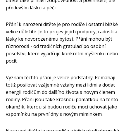
dítěte také přináší zodpovědnost a povinnosti, ale
především lásku a péči.
Přání k narození dítěte je pro rodiče i ostatní blízké
velice důležité. Je to projev jejich podpory, radosti a
lásky ke novorozenému bytost. Přání mohou být
různorodá - od tradičních gratulací po osobní
poselství, které vyjadřuje konkrétní myšlenku nebo
pocit.
Význam těchto přání je velice podstatný. Pomáhají
totiž posilovat vzájemné vztahy mezi lidmi a dodat
energii rodičům do dalšího života s novým členem
rodiny. Přání jsou také krásnou památkou na tento
okamžik, kterou si budou rodiče moci uchovat jako
vzpomínku na první dny s novým miminkem.
Narození dítěte je pro rodiče a jejich okolí obrovská