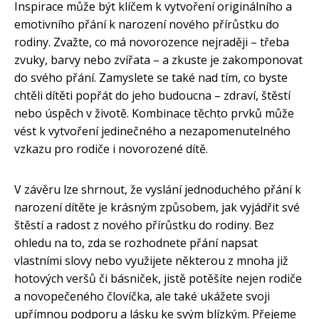
Inspirace může být klíčem k vytvoření originálního a
emotivního přání k narození nového přírůstku do
rodiny. Zvažte, co má novorozence nejraději – třeba
zvuky, barvy nebo zvířata – a zkuste je zakomponovat
do svého přání. Zamyslete se také nad tím, co byste
chtěli dítěti popřát do jeho budoucna – zdraví, štěstí
nebo úspěch v životě. Kombinace těchto prvků může
vést k vytvoření jedinečného a nezapomenutelného
vzkazu pro rodiče i novorozené dítě.
V závěru lze shrnout, že vyslání jednoduchého přání k
narození dítěte je krásným způsobem, jak vyjádřit své
štěstí a radost z nového přírůstku do rodiny. Bez
ohledu na to, zda se rozhodnete přání napsat
vlastními slovy nebo využijete některou z mnoha již
hotových veršů či básniček, jistě potěšíte nejen rodiče
a novopečeného človíčka, ale také ukážete svoji
upřímnou podporu a lásku ke svým blízkým. Přejeme