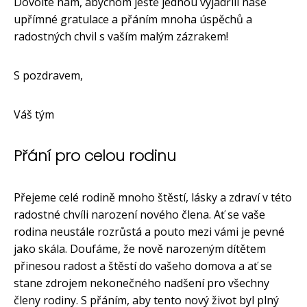
Dovolte nám, abychom ještě jednou vyjádřili naše
upřímné gratulace a přáním mnoha úspěchů a
radostných chvil s vaším malým zázrakem!
S pozdravem,
Váš tým
Přání pro celou rodinu
Přejeme celé rodině mnoho štěstí, lásky a zdraví v této
radostné chvíli narození nového člena. Ať se vaše
rodina neustále rozrůstá a pouto mezi vámi je pevné
jako skála. Doufáme, že nově narozeným dítětem
přinesou radost a štěstí do vašeho domova a ať se
stane zdrojem nekonečného nadšení pro všechny
členy rodiny. S přáním, aby tento nový život byl plný